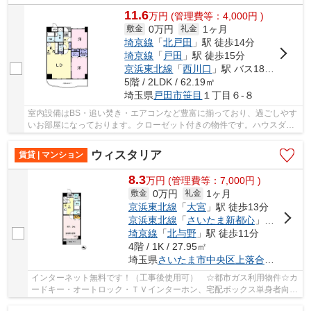
11.6
万
円
(管理費等：4,000円 )
0万円
1ヶ月
敷金
礼金
埼京線
「
北戸田
」駅 徒歩14分
埼京線
「
戸田
」駅 徒歩15分
京浜東北線
「
西川口
」駅 バス18分 「山宮橋」 停歩6分
5階 / 2LDK / 62.19㎡
埼玉県
戸田市
笹目
１丁目６-８
室内設備はBS・追い焚き・エアコンなど豊富に揃っており、過ごしやす
いお部屋になっております。クローゼット付きの物件です。ハウスダス
トやアレルギーに弱い方にもおすすめなフロー...
ウィスタリア
賃貸 | マンション
8.3
万
円
(管理費等：7,000円 )
0万円
1ヶ月
敷金
礼金
京浜東北線
「
大宮
」駅 徒歩13分
京浜東北線
「
さいたま新都心
」駅 徒歩14分
埼京線
「
北与野
」駅 徒歩11分
4階 / 1K / 27.95㎡
埼玉県
さいたま市中央区
上落合
５丁目１６
インターネット無料です！（工事後使用可） ☆都市ガス利用物件☆カ
ードキー・オートロック・ＴＶインターホン、宅配ボックス単身者向け
賃貸です♪