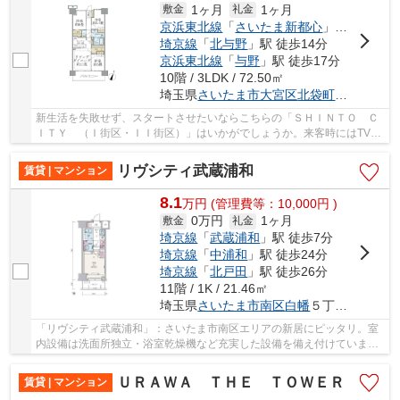
1ヶ月
1ヶ月
敷金
礼金
京浜東北線
「
さいたま新都心
」駅 徒歩7分
埼京線
「
北与野
」駅 徒歩14分
京浜東北線
「
与野
」駅 徒歩17分
10階 / 3LDK / 72.50㎡
埼玉県
さいたま市大宮区
北袋町
１丁目６０
新生活を失敗せず、スタートさせたいならこちらの「ＳＨＩＮＴＯ Ｃ
ＩＴＹ （Ｉ街区・ＩＩ街区）」はいかがでしょうか。来客時にはTVイ
ンターホンで訪問者の顔を確認することがきる...
リヴシティ武蔵浦和
賃貸 | マンション
8.1
万
円
(管理費等：10,000円 )
0万円
1ヶ月
敷金
礼金
埼京線
「
武蔵浦和
」駅 徒歩7分
埼京線
「
中浦和
」駅 徒歩24分
埼京線
「
北戸田
」駅 徒歩26分
11階 / 1K / 21.46㎡
埼玉県
さいたま市南区
白幡
５丁目１２-１８
「リヴシティ武蔵浦和」：さいたま市南区エリアの新居にピッタリ。室
内設備は洗面所独立・浴室乾燥機など充実した設備を備え付けていま
す。共用部には宅配ボックス・ゴミ出し24時間OK...
ＵＲＡＷＡ ＴＨＥ ＴＯＷＥＲ
賃貸 | マンション