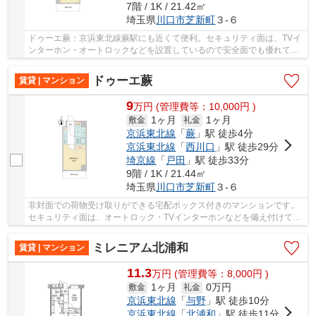
7階 / 1K / 21.42㎡
埼玉県
川口市
芝新町
３-６
ドゥーエ蕨：京浜東北線蕨駅にも近くて便利。セキュリティ面は、TVイ
ンターホン・オートロックなどを設置しているので安全面でも優れてお
ります。共用部には宅配ボックスが付いている...
ドゥーエ蕨
賃貸 | マンション
9
万
円
(管理費等：10,000円 )
1ヶ月
1ヶ月
敷金
礼金
京浜東北線
「
蕨
」駅 徒歩4分
京浜東北線
「
西川口
」駅 徒歩29分
埼京線
「
戸田
」駅 徒歩33分
9階 / 1K / 21.44㎡
埼玉県
川口市
芝新町
３-６
非対面での荷物受け取りができる宅配ボックス付きのマンションです。
セキュリティ面は、オートロック・TVインターホンなどを備え付けてい
るので安心して暮らせます。カビが生えやすく...
ミレニアム北浦和
賃貸 | マンション
11.3
万
円
(管理費等：8,000円 )
1ヶ月
0万円
敷金
礼金
京浜東北線
「
与野
」駅 徒歩10分
京浜東北線
「
北浦和
」駅 徒歩11分