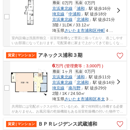
0万円
0万円
敷金
礼金
京浜東北線
「
浦和
」駅 徒歩16分
埼京線
「
中浦和
」駅 徒歩18分
京浜東北線
「
北浦和
」駅 徒歩21分
3階 / 1LDK / 33.12㎡
埼玉県
さいたま市浦和区
仲町
４丁目１-１１
室内設備は洗面所独立・浴室乾燥機など豊富に揃っており、過ごしやす
いお部屋になっております。宅配業者に家まで上がってきて欲しくない
と思っている人でも、宅配ボックスがあるので...
アネックス浦和３期
賃貸 | マンション
6
万
円
(管理費等：3,000円 )
1ヶ月
0万円
敷金
礼金
京浜東北線
「
浦和
」駅 徒歩11分
京浜東北線
「
北浦和
」駅 徒歩14分
埼京線
「
南与野
」駅 徒歩29分
2階 / 1K / 24.50㎡
埼玉県
さいたま市浦和区
本太
３丁目２０-１０
共用部には宅配ボックスが付いているため、家で何時間も待機する必要
がありません。お風呂場の乾燥機能もある浴室乾燥機の付いた物件で
す。モニター越しに来訪者を確認して、インター...
ＢＰＲレジデンス武蔵浦和
賃貸 | マンション