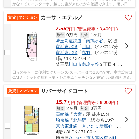
かなくてもインターホン越しに誰が来たのかを確認できます。暑い日で
も寒い日でも、エアコンのあるマンションなら...
カーサ・エテルノ
賃貸 | マンション
7.55
万
円
(管理費等：3,400円 )
0万円
1ヶ月
敷金
礼金
埼玉高速鉄道
「
南鳩ヶ谷
」駅 徒歩2分
京浜東北線
「
川口
」駅 バス17分 「南鳩ケ谷（バス）」 停歩3分
京浜東北線
「
赤羽
」駅 バス14分 「南鳩ヶ谷駅」 停歩4分
1階 / 1K / 32.04㎡
埼玉県
川口市
南鳩ヶ谷
３丁目４-２０
日々の暮らしに便利なグリーンズ(スーパー)まで210mです。室内設備は
CATV・ネット使用料不要・システムキッチンなど充実した設備を備え付
けています。こちらの物件の家賃は7.55万です...
リバーサイドコート
賃貸 | マンション
15.7
万
円
(管理費等：8,000円 )
2ヶ月
0万円
敷金
礼金
高崎線
「
大宮
」駅 徒歩19分
埼京線
「
北与野
」駅 徒歩19分
京浜東北線
「
さいたま新都心
」駅 徒歩22分
4階 / 3LDK / 71.60㎡
埼玉県
さいたま市大宮区
桜木町
４丁目５８