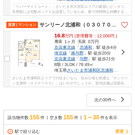
「リバーサイドコート」：さいたま市大宮区エリアの新居にピッタリ。
共用部には宅配ボックスを設置しているため、家で何時間も待機する必
要がなくなります。収納スペースが大きいため...
サンリーノ北浦和（０３０７０５）
賃貸 | マンション
16.8
万
円
(管理費等：12,000円 )
1ヶ月
0万円
敷金
礼金
京浜東北線
「
北浦和
」駅 徒歩4分
埼京線
「
南与野
」駅 徒歩20分
京浜東北線
「
与野
」駅 徒歩21分
8階 / 3LDK / 78.49㎡
埼玉県
さいたま市浦和区
北浦和
４丁目7-14
さいたま市浦和区エリアでの住まいなら、住み心地も快適な「サンリー
ノ北浦和（０３０７０５）」はいかがでしょうか。室内設備は洗面化粧
台・浴室乾燥機・食器洗乾燥機など充実した設...
次の30件へ
155
155
1～30
該当物件数
件
空き数
件
件を表示
駅で絞り込む
変更