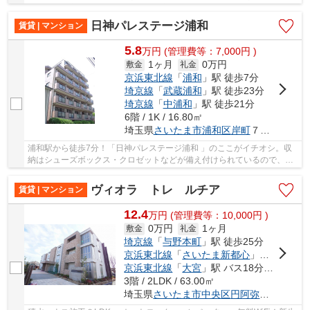
で選びたい方におすすめ。さいたま市南区エリ...
日神パレステージ浦和
賃貸 | マンション
5.8
万
円
(管理費等：7,000円 )
1ヶ月
0万円
敷金
礼金
京浜東北線
「
浦和
」駅 徒歩7分
埼京線
「
武蔵浦和
」駅 徒歩23分
埼京線
「
中浦和
」駅 徒歩21分
6階 / 1K / 16.80㎡
埼玉県
さいたま市浦和区
岸町
７丁目６-１
浦和駅から徒歩7分！「日神パレステージ浦和 」のここがイチオシ。収
納はシューズボックス・クロゼットなどが備え付けられているので、衣
類や日用品の収納に重宝します。こちらのマン...
ヴィオラ トレ ルチア
賃貸 | マンション
12.4
万
円
(管理費等：10,000円 )
0万円
1ヶ月
敷金
礼金
埼京線
「
与野本町
」駅 徒歩25分
京浜東北線
「
さいたま新都心
」駅 徒歩33分
京浜東北線
「
大宮
」駅 バス18分 「円阿弥」 停歩4分
3階 / 2LDK / 63.00㎡
埼玉県
さいたま市中央区
円阿弥
４丁目７-