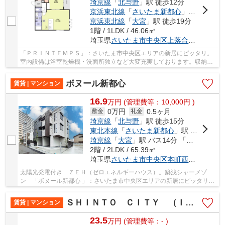
埼京線
「
北与野
」駅 徒歩12分
京浜東北線
「
さいたま新都心
」駅 徒歩17分
京浜東北線
「
大宮
」駅 徒歩19分
1階 / 1LDK / 46.06㎡
埼玉県
さいたま市中央区
上落合
６丁目９-
「ＰＲＩＮＴＥＭＰＳ」：さいたま市中央区エリアの新居にピッタリ。
室内設備は浴室乾燥機・洗面所独立など大変充実しております。収納は
ウォークインクロゼット・シューズWICなど豊富...
ボヌール新都心
賃貸 | マンション
16.9
万
円
(管理費等：10,000円 )
0万円
0.5ヶ月
敷金
礼金
埼京線
「
北与野
」駅 徒歩15分
東北本線
「
さいたま新都心
」駅 徒歩22分
埼京線
「
大宮
」駅 バス14分 「氷川神社前」 停歩3分
2階 / 2LDK / 65.39㎡
埼玉県
さいたま市中央区
本町西
５丁目１-
太陽光発電付き ＺＥＨ（ゼロエネルギーハウス）。築浅シャーメゾ
ン 「ボヌール新都心 」：さいたま市中央区エリアの新居にピッタリ。
留守中に注文した商品が届くので、配送時間を気...
ＳＨＩＮＴＯ ＣＩＴＹ （Ｉ街区・ＩＩ街区）
賃貸 | マンション
23.5
万
円
(管理費等：- )