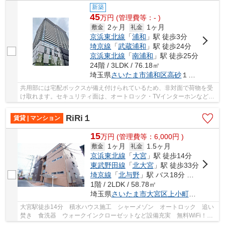
新築
45
万
円
(管理費等：- )
2ヶ月
1ヶ月
敷金
礼金
京浜東北線
「
浦和
」駅 徒歩3分
埼京線
「
武蔵浦和
」駅 徒歩24分
京浜東北線
「
南浦和
」駅 徒歩25分
24階 / 3LDK / 76.18㎡
埼玉県
さいたま市浦和区
高砂
１丁目１０－８
共用部には宅配ボックスが備え付けられているため、非対面で荷物を受
け取れます。セキュリティ面は、オートロック・TVインターホンなど充
実しているので安心して生活できます。室内設...
RiRi１
賃貸 | マンション
15
万
円
(管理費等：6,000円 )
1ヶ月
1.5ヶ月
敷金
礼金
京浜東北線
「
大宮
」駅 徒歩14分
東武野田線
「
北大宮
」駅 徒歩33分
埼京線
「
北与野
」駅 バス18分 「桜木四丁目（埼玉県）」 停歩3分
1階 / 2LDK / 58.78㎡
埼玉県
さいたま市大宮区
上小町
５２５
大宮駅徒歩14分 積水ハウス施工 シャーメゾン オートロック 追い
焚き 食洗器 ウォークインクローゼットなど設備充実 無料WiFi！
家から徒歩2分にドラッグストア「スギ薬局 大...