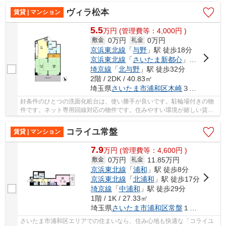
ヴィラ松本
賃貸 | マンション
5.5
万
円
(管理費等：4,000円 )
0万円
0万円
敷金
礼金
京浜東北線
「
与野
」駅 徒歩18分
京浜東北線
「
さいたま新都心
」駅 徒歩28分
埼京線
「
北与野
」駅 徒歩32分
2階 / 2DK / 40.83㎡
埼玉県
さいたま市浦和区
木崎
３丁目１-２２
好条件のひとつの洗面化粧台は、使い勝手が良いです。駐輪場付きの物
件です。ネット専用回線対応の物件です。住みやすい環境が嬉しい賃貸
物件です。2沿線利用可能な利便性の高い物件で...
コライユ常盤
賃貸 | マンション
7.9
万
円
(管理費等：4,600円 )
0万円
11.85万円
敷金
礼金
京浜東北線
「
浦和
」駅 徒歩8分
京浜東北線
「
北浦和
」駅 徒歩17分
埼京線
「
中浦和
」駅 徒歩29分
1階 / 1K / 27.33㎡
埼玉県
さいたま市浦和区
常盤
１丁目３-１８
さいたま市浦和区エリアでの住まいなら、住み心地も快適な「コライユ