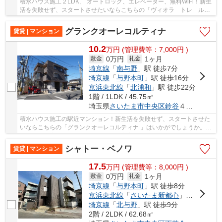
積水ハウス施工２LDK, オートロック、エレベーター、無料WiFi！新生
活を失敗せず、スタートさせたいならこちらの「ヴィオラ トレ ルチ
ア 」はいかがでしょうか。室内設備は浴室乾燥...
グランクオーレコルティナ
賃貸 | マンション
10.2
万
円
(管理費等：7,000円 )
0万円
1ヶ月
敷金
礼金
埼京線
「
南与野
」駅 徒歩7分
埼京線
「
与野本町
」駅 徒歩16分
京浜東北線
「
北浦和
」駅 徒歩22分
1階 / 1LDK / 45.75㎡
埼玉県
さいたま市中央区
鈴谷
４丁目３-３１
積水ハウス施工の駅近マンション！新生活を失敗せず、スタートさせた
いならこちらの「グランクオーレコルティナ 」はいかがでしょうか。室
内設備は浴室乾燥機・洗面化粧台など充実した...
シャトー・ベノワ
賃貸 | マンション
17.5
万
円
(管理費等：8,000円 )
0万円
1ヶ月
敷金
礼金
埼京線
「
与野本町
」駅 徒歩8分
京浜東北線
「
さいたま新都心
」駅 徒歩18分
埼京線
「
北与野
」駅 徒歩9分
2階 / 2LDK / 62.68㎡