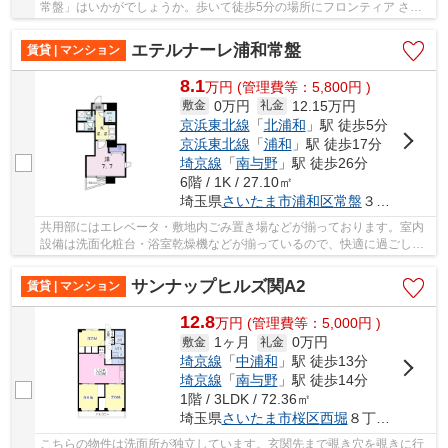
常盤」はいかがでしょうか。歩いて徒歩5分の場所にフロンティア さい
たま営業所もあります。当社では、京浜東北線...
エテルナーレ浦和常盤
賃貸 | マンション
8.1
万
円
(管理費等：5,800円 )
0万円
12.15万円
敷金
礼金
京浜東北線
「
北浦和
」駅 徒歩5分
京浜東北線
「
浦和
」駅 徒歩17分
埼京線
「
南与野
」駅 徒歩26分
6階 / 1K / 27.10㎡
埼玉県
さいたま市浦和区
常盤
３丁目２２-１５
共用部にはエレベータ・敷地内ごみ置き場などが揃っております。室内
設備は洗面化粧台・浴室乾燥機などが揃っているので、快適に過ごしや
すいお部屋になります。セキュリティ面は、オ...
サンナップヒルズ関A2
賃貸 | マンション
12.8
万
円
(管理費等：5,000円 )
1ヶ月
0万円
敷金
礼金
埼京線
「
中浦和
」駅 徒歩13分
埼京線
「
南与野
」駅 徒歩14分
1階 / 3LDK / 72.36㎡
埼玉県
さいたま市桜区
西堀
８丁目２３-５
こちらの物件は洗面所が独立しています。玄関先まで覗き穴を覗きに行