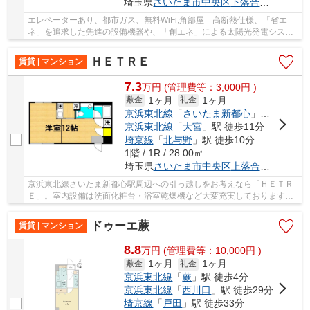
埼玉県
さいたま市中央区
下落合
４丁目７-
エレベーターあり、都市ガス、無料WiFi,角部屋 高断熱仕様、「省エ
ネ」を追求した先進の設備機器や、「創エネ」による太陽光発電システ
ムを導入することで、暮らしに必要なエネルギー...
ＨＥＴＲＥ
賃貸 | マンション
7.3
万
円
(管理費等：3,000円 )
1ヶ月
1ヶ月
敷金
礼金
京浜東北線
「
さいたま新都心
」駅 徒歩8分
京浜東北線
「
大宮
」駅 徒歩11分
埼京線
「
北与野
」駅 徒歩10分
1階 / 1R / 28.00㎡
埼玉県
さいたま市中央区
上落合
５丁目１４
京浜東北線さいたま新都心駅周辺への引っ越しをお考えなら「ＨＥＴＲ
Ｅ」。室内設備は洗面化粧台・浴室乾燥機など大変充実しております。
収納はクロゼット・シューズボックスなど豊富...
ドゥーエ蕨
賃貸 | マンション
8.8
万
円
(管理費等：10,000円 )
1ヶ月
1ヶ月
敷金
礼金
京浜東北線
「
蕨
」駅 徒歩4分
京浜東北線
「
西川口
」駅 徒歩29分
埼京線
「
戸田
」駅 徒歩33分