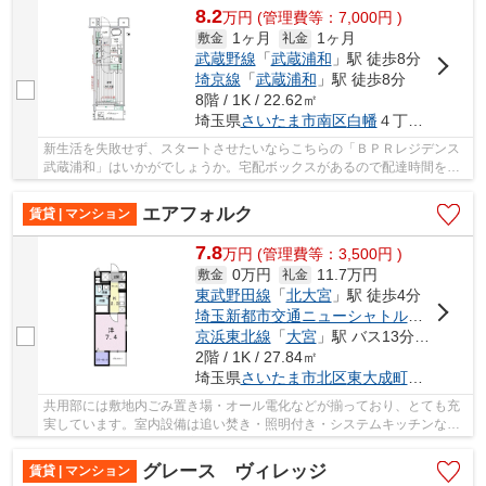
8.2
万
円
(管理費等：7,000円 )
1ヶ月
1ヶ月
敷金
礼金
武蔵野線
「
武蔵浦和
」駅 徒歩8分
埼京線
「
武蔵浦和
」駅 徒歩8分
8階 / 1K / 22.62㎡
埼玉県
さいたま市南区
白幡
４丁目２４-１５
新生活を失敗せず、スタートさせたいならこちらの「ＢＰＲレジデンス
武蔵浦和」はいかがでしょうか。宅配ボックスがあるので配達時間を気
にする必要がないのでわざわざ荷物の受け取り...
エアフォルク
賃貸 | マンション
7.8
万
円
(管理費等：3,500円 )
0万円
11.7万円
敷金
礼金
東武野田線
「
北大宮
」駅 徒歩4分
埼玉新都市交通ニューシャトル
「
鉄道博物
京浜東北線
「
大宮
」駅 バス13分 「北大宮駅入口」 停歩1分
2階 / 1K / 27.84㎡
埼玉県
さいたま市北区
東大成町
１丁目４５
共用部には敷地内ごみ置き場・オール電化などが揃っており、とても充
実しています。室内設備は追い焚き・照明付き・システムキッチンなど
が揃っており、とても充実しています。お住ま...
グレース ヴィレッジ
賃貸 | マンション