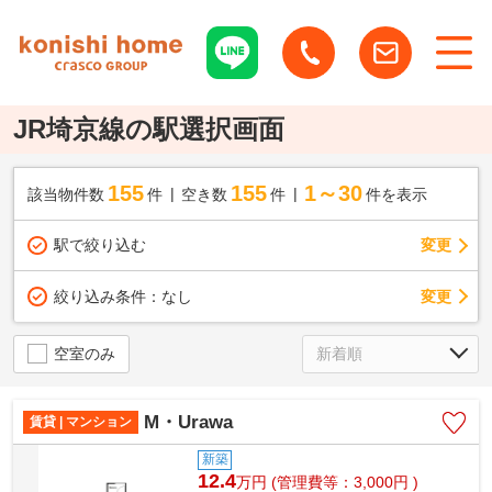
JR埼京線の駅選択画面
155
155
1～30
該当物件数
件
空き数
件
件を表示
駅で絞り込む
変更
変更
絞り込み条件：
なし
空室のみ
M・Urawa
賃貸 | マンション
新築
12.4
万
円
(管理費等：3,000円 )