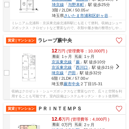
埼京線
「
与野本町
」駅 徒歩25分
3階 / 2LDK / 50.05㎡
埼玉県
さいたま市浦和区
針ヶ谷
１丁目５-
ミレニアム北浦和：京浜東北線北浦和駅にも近くて便利。収納はシュー
ズボックス・クロゼットなど豊富なので、衣類や履き物の整理がしやす
く便利です。化粧品や洗面道具といった小物を...
ラレーブ蕨中央
賃貸 | マンション
12
万
円
(管理費等：10,000円 )
1ヶ月
1ヶ月
敷金
礼金
京浜東北線
「
蕨
」駅 徒歩10分
京浜東北線
「
西川口
」駅 徒歩21分
埼京線
「
戸田
」駅 徒歩32分
6階 / 2LDK / 57.00㎡
埼玉県
蕨市
中央
２丁目15-31
収納はクロゼット・シューズボックスなど豊富なので、広々と空間を利
用することも可能です。室内設備はシステムキッチン・ネット使用料不
要・CATVなどが揃っているので、快適に過ごし...
ＰＲＩＮＴＥＭＰＳ
賃貸 | マンション
12.6
万
円
(管理費等：4,000円 )
0万円
2ヶ月
敷金
礼金