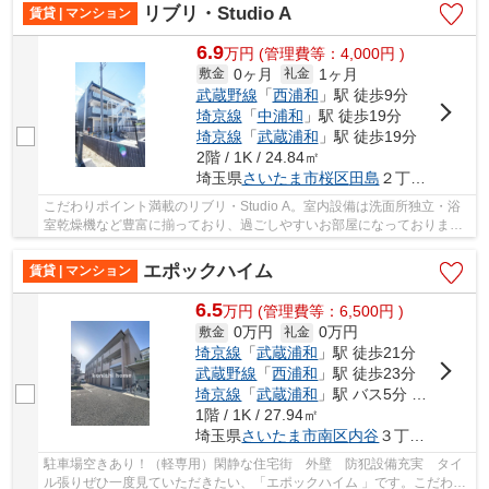
リブリ・Studio A
賃貸 | マンション
6.9
万
円
(管理費等：4,000円 )
0ヶ月
1ヶ月
敷金
礼金
武蔵野線
「
西浦和
」駅 徒歩9分
埼京線
「
中浦和
」駅 徒歩19分
埼京線
「
武蔵浦和
」駅 徒歩19分
2階 / 1K / 24.84㎡
埼玉県
さいたま市桜区
田島
２丁目6-8
こだわりポイント満載のリブリ・Studio A。室内設備は洗面所独立・浴
室乾燥機など豊富に揃っており、過ごしやすいお部屋になっておりま
す。TVインターフォン付きの、セキュリティに配...
エポックハイム
賃貸 | マンション
6.5
万
円
(管理費等：6,500円 )
0万円
0万円
敷金
礼金
埼京線
「
武蔵浦和
」駅 徒歩21分
武蔵野線
「
西浦和
」駅 徒歩23分
埼京線
「
武蔵浦和
」駅 バス5分 「内谷」 停歩2分
1階 / 1K / 27.94㎡
埼玉県
さいたま市南区
内谷
３丁目１８-６
駐車場空きあり！（軽専用）閑静な住宅街 外壁 防犯設備充実 タイ
ル張りぜひ一度見ていただきたい、「エポックハイム 」です。こだわり