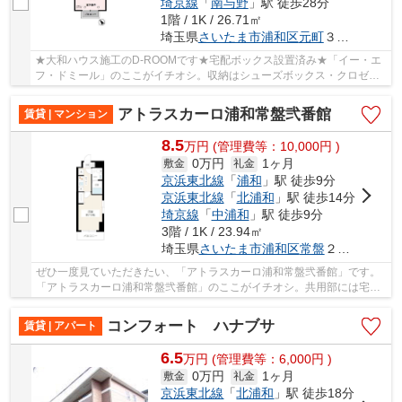
埼京線
「
南与野
」駅 徒歩28分
1階 / 1K / 26.71㎡
埼玉県
さいたま市浦和区
元町
３丁目９-１１
★大和ハウス施工のD-ROOMです★宅配ボックス設置済み★「イー・エ
フ・ドミール」のここがイチオシ。収納はシューズボックス・クロゼッ
トなどが備え付けられているので、衣類や日用品の収...
アトラスカーロ浦和常盤弐番館
賃貸 | マンション
8.5
万
円
(管理費等：10,000円 )
0万円
1ヶ月
敷金
礼金
京浜東北線
「
浦和
」駅 徒歩9分
京浜東北線
「
北浦和
」駅 徒歩14分
埼京線
「
中浦和
」駅 徒歩9分
3階 / 1K / 23.94㎡
埼玉県
さいたま市浦和区
常盤
２丁目９-２５
ぜひ一度見ていただきたい、「アトラスカーロ浦和常盤弐番館」です。
「アトラスカーロ浦和常盤弐番館」のここがイチオシ。共用部には宅配
ボックスが備え付けられているため、外出が多...
コンフォート ハナブサ
賃貸 | アパート
6.5
万
円
(管理費等：6,000円 )
0万円
1ヶ月
敷金
礼金
京浜東北線
「
北浦和
」駅 徒歩18分