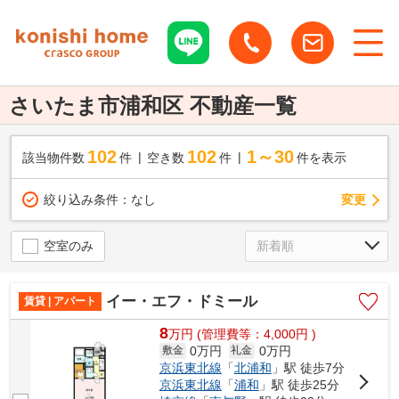
さいたま市浦和区 不動産一覧
102
102
1～30
該当物件数
件
空き数
件
件を表示
変更
絞り込み条件：
なし
空室のみ
イー・エフ・ドミール
賃貸 | アパート
8
万
円
(管理費等：4,000円 )
0万円
0万円
敷金
礼金
京浜東北線
「
北浦和
」駅 徒歩7分
京浜東北線
「
浦和
」駅 徒歩25分