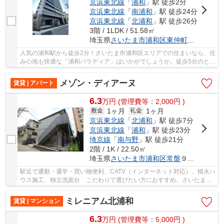
京浜東北線
「
浦和
」駅 徒歩2分
京浜東北線
「
南浦和
」駅 徒歩24分
京浜東北線
「
北浦和
」駅 徒歩26分
3階 / 1LDK / 51.58㎡
埼玉県
さいたま市浦和区
東仲町
１３-８
人気の浦和駅から徒歩2分！さいたま市浦和区エリアでの住まいなら、住
み心地も快適な「浦和パラディア」はいかがでしょうか。徒歩5分のとこ
ろに浦和本太郵便局があります。防犯対策が...
メゾン・ディアーヌ
賃貸 | アパート
6.3
万
円
(管理費等：2,000円 )
1ヶ月
1ヶ月
敷金
礼金
京浜東北線
「
北浦和
」駅 徒歩7分
京浜東北線
「
浦和
」駅 徒歩23分
埼京線
「
南与野
」駅 徒歩21分
2階 / 1K / 22.50㎡
埼玉県
さいたま市浦和区
常盤
９丁目４-２２
駅近で通勤・通学・買い物便利、CATV（インターネット対応）、積水ハ
ウス施工、独立洗面台 こだわりで選びたい方におすすめ。さいたま市
浦和区エリアで住まいをお探しなら「メゾン・...
ミレニアム北浦和
賃貸 | マンション
6.3
万
円
(管理費等：5,000円 )