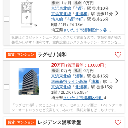
1ヶ月
0万円
敷金
礼金
京浜東北線
「
与野
」駅 徒歩10分
京浜東北線
「
北浦和
」駅 徒歩11分
埼京線
「
与野本町
」駅 徒歩25分
5階 / 1R / 24.13㎡
埼玉県
さいたま市浦和区
針ヶ谷
１丁目５-
収納はクロゼット・シューズボックスなど豊富なので、衣類や履き物の
整理がしやすく便利です。室内設備はシステムキッチン・エアコンなど
が揃っており、とても充実しています。2駅利用...
ラグゼナ浦和
賃貸 | マンション
20
万
円
(管理費等：10,000円 )
0万円
0万円
敷金
礼金
京浜東北線
「
浦和
」駅 徒歩15分
湘南新宿ライン高海
「
浦和
」駅 徒歩15分
京浜東北線
「
北浦和
」駅 徒歩15分
1階 / 2LDK / 55.95㎡
埼玉県
さいたま市浦和区
仲町
４丁目２-１７
「ラグゼナ浦和」のここがイチオシ。セキュリティ面は、TVインターホ
ン・オートロックなど充実しているので、防犯対策もばっちりです。外
装もおしゃれで快適な生活をおくることができ...
レジデンス浦和常盤
賃貸 | マンション