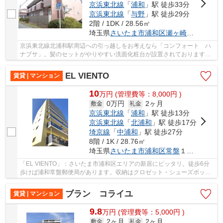
京浜東北線
「
浦和
」駅 徒歩33分
京浜東北線
「
与野
」駅 徒歩29分
2階 / 1DK / 28.56㎡
埼玉県
さいたま市浦和区
瀬ヶ崎
２丁目１-
京浜東北線北浦和駅周辺への引っ越しをお考えなら「コンフォート ハ
ナブサ」。髪のセットがやりやすい洗面化粧台が設置されております。
令和8年9月の入居期日指定ですので、急ぎご確...
EL VIENTO
賃貸 | マンション
10
万
円
(管理費等：8,000円 )
0万円
2ヶ月
敷金
礼金
京浜東北線
「
浦和
」駅 徒歩13分
京浜東北線
「
北浦和
」駅 徒歩17分
埼京線
「
中浦和
」駅 徒歩27分
8階 / 1K / 28.76㎡
埼玉県
さいたま市浦和区
常盤
１丁目８-１８
「EL VIENTO」：さいたま市浦和区エリアの新居にピッタリ。徒歩6分
歩けば浦和常盤郵便局があります。収納はクロゼット・シューズボック
スなどが備え付けられているので、衣類や日用品...
ブラン コライユ
賃貸 | マンション
9.8
万
円
(管理費等：5,000円 )
2ヶ月
2ヶ月
敷金
礼金