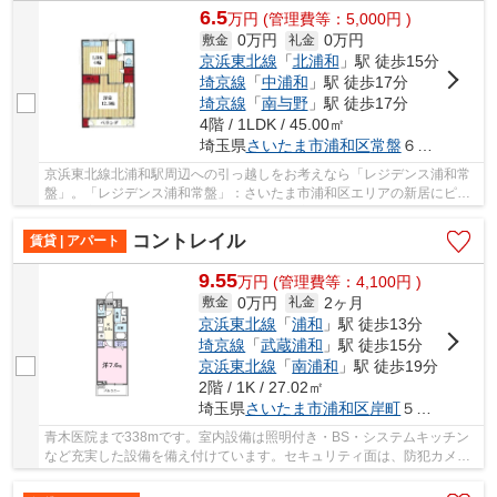
6.5
万
円
(管理費等：5,000円 )
0万円
0万円
敷金
礼金
京浜東北線
「
北浦和
」駅 徒歩15分
埼京線
「
中浦和
」駅 徒歩17分
埼京線
「
南与野
」駅 徒歩17分
4階 / 1LDK / 45.00㎡
埼玉県
さいたま市浦和区
常盤
６丁目１５-１２
京浜東北線北浦和駅周辺への引っ越しをお考えなら「レジデンス浦和常
盤」。「レジデンス浦和常盤」：さいたま市浦和区エリアの新居にピッ
タリ。室内設備はエアコン・洗面台など充実し...
コントレイル
賃貸 | アパート
9.55
万
円
(管理費等：4,100円 )
0万円
2ヶ月
敷金
礼金
京浜東北線
「
浦和
」駅 徒歩13分
埼京線
「
武蔵浦和
」駅 徒歩15分
京浜東北線
「
南浦和
」駅 徒歩19分
2階 / 1K / 27.02㎡
埼玉県
さいたま市浦和区
岸町
５丁目２-５
青木医院まで338mです。室内設備は照明付き・BS・システムキッチン
など充実した設備を備え付けています。セキュリティ面は、防犯カメ
ラ・24時間緊急通報システムなどを備え付けている...