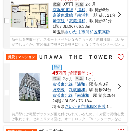
0万円
2ヶ月
敷金
礼金
京浜東北線
「
浦和
」駅 徒歩8分
京浜東北線
「
南浦和
」駅 徒歩21分
埼京線
「
武蔵浦和
」駅 徒歩32分
1階 / 3LDK / 66.33㎡
埼玉県
さいたま市浦和区
東高砂町
２６-１
新生活を失敗せず、スタートさせたいならこちらの「浦和Ｎ邸」はいか
がでしょうか。玄関先まで覗き穴を覗きに行かなくてもインターホン越
しに誰が来たのかを確認できるので防犯対策に...
ＵＲＡＷＡ ＴＨＥ ＴＯＷＥＲ
賃貸 | マンション
新築
45
万
円
(管理費等：- )
2ヶ月
1ヶ月
敷金
礼金
京浜東北線
「
浦和
」駅 徒歩3分
埼京線
「
武蔵浦和
」駅 徒歩24分
京浜東北線
「
南浦和
」駅 徒歩25分
24階 / 3LDK / 76.18㎡
埼玉県
さいたま市浦和区
高砂
１丁目１０－８
共用部には宅配ボックスが備え付けられているため、非対面で荷物を受
け取れます。セキュリティ面は、オートロック・TVインターホンなど充
実しているので安心して生活できます。室内設...