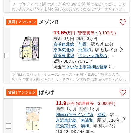
リーブルファイン浦和大東：京浜東北線北浦和駅にも近くて便利。知ら
ない人が来た時でも玄関を開ける必要がなくなるモニター付きインター
ホンがあります。収納はシューズボックス・床...
メゾンＲ
賃貸 | マンション
13.65
万
円
(管理費等：3,100円 )
0万円
0万円
敷金
礼金
京浜東北線
「
与野
」駅 徒歩10分
京浜東北線
「
北浦和
」駅 徒歩19分
京浜東北線
「
さいたま新都心
」駅 徒歩23分
2階 / 3LDK / 76.71㎡
埼玉県
さいたま市浦和区
領家
７丁目２５-２５
収納はクロゼット・シューズボックス・全居室収納など豊富なので、
広々と空間を利用することも可能です。室内設備は洗面化粧台・浴室乾
燥機など充実した設備を備え付けています。来訪...
ばんげ
賃貸 | マンション
11.9
万
円
(管理費等：3,000円 )
1ヶ月
1ヶ月
敷金
礼金
湘南新宿ライン宇須
「
浦和
」駅 徒歩13分
京浜東北線
「
南浦和
」駅 徒歩10分
京浜東北線
「
浦和
」駅 徒歩13分
1階 / 2LDK / 48.30㎡