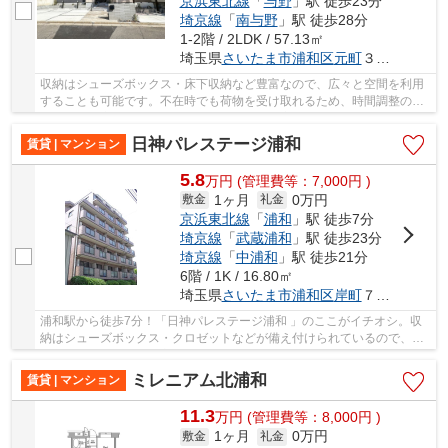
京浜東北線
「
与野
」駅 徒歩23分
埼京線
「
南与野
」駅 徒歩28分
1-2階 / 2LDK / 57.13㎡
埼玉県
さいたま市浦和区
元町
３丁目12-5
収納はシューズボックス・床下収納など豊富なので、広々と空間を利用
することも可能です。不在時でも荷物を受け取れるため、時間調整の手
間が省ける宅配ボックスを備えております。室...
日神パレステージ浦和
賃貸 | マンション
5.8
万
円
(管理費等：7,000円 )
1ヶ月
0万円
敷金
礼金
京浜東北線
「
浦和
」駅 徒歩7分
埼京線
「
武蔵浦和
」駅 徒歩23分
埼京線
「
中浦和
」駅 徒歩21分
6階 / 1K / 16.80㎡
埼玉県
さいたま市浦和区
岸町
７丁目６-１
浦和駅から徒歩7分！「日神パレステージ浦和 」のここがイチオシ。収
納はシューズボックス・クロゼットなどが備え付けられているので、衣
類や日用品の収納に重宝します。こちらのマン...
ミレニアム北浦和
賃貸 | マンション
11.3
万
円
(管理費等：8,000円 )
1ヶ月
0万円
敷金
礼金