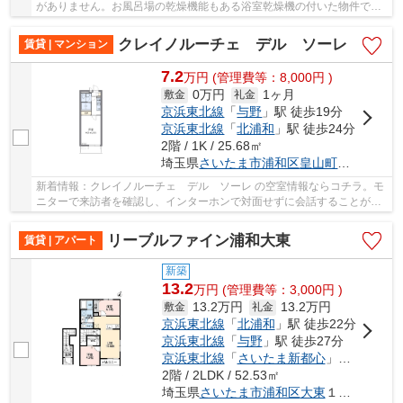
がありません。お風呂場の乾燥機能もある浴室乾燥機の付いた物件で
す。モニター越しに来訪者を確認して、インター...
クレイノルーチェ デル ソーレ
賃貸 | マンション
7.2
万
円
(管理費等：8,000円 )
0万円
1ヶ月
敷金
礼金
京浜東北線
「
与野
」駅 徒歩19分
京浜東北線
「
北浦和
」駅 徒歩24分
2階 / 1K / 25.68㎡
埼玉県
さいたま市浦和区
皇山町
９-１１
新着情報：クレイノルーチェ デル ソーレ の空室情報ならコチラ。モ
ニターで来訪者を確認し、インターホンで対面せずに会話することがで
きます。室内設備は浴室乾燥機・洗面所独立な...
リーブルファイン浦和大東
賃貸 | アパート
新築
13.2
万
円
(管理費等：3,000円 )
13.2万円
13.2万円
敷金
礼金
京浜東北線
「
北浦和
」駅 徒歩22分
京浜東北線
「
与野
」駅 徒歩27分
京浜東北線
「
さいたま新都心
」駅 徒歩39分
2階 / 2LDK / 52.53㎡
埼玉県
さいたま市浦和区
大東
１丁目１２-３