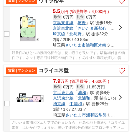
ヴィラ松本
賃貸 | マンション
5.5
万
円
(管理費等：4,000円 )
0万円
0万円
敷金
礼金
京浜東北線
「
与野
」駅 徒歩18分
京浜東北線
「
さいたま新都心
」駅 徒歩28分
埼京線
「
北与野
」駅 徒歩32分
2階 / 2DK / 40.83㎡
埼玉県
さいたま市浦和区
木崎
３丁目１-２２
好条件のひとつの洗面化粧台は、使い勝手が良いです。駐輪場付きの物
件です。ネット専用回線対応の物件です。住みやすい環境が嬉しい賃貸
物件です。2沿線利用可能な利便性の高い物件で...
コライユ常盤
賃貸 | マンション
7.9
万
円
(管理費等：4,600円 )
0万円
11.85万円
敷金
礼金
京浜東北線
「
浦和
」駅 徒歩8分
京浜東北線
「
北浦和
」駅 徒歩17分
埼京線
「
中浦和
」駅 徒歩29分
1階 / 1K / 27.33㎡
埼玉県
さいたま市浦和区
常盤
１丁目３-１８
さいたま市浦和区エリアでの住まいなら、住み心地も快適な「コライユ
常盤」はいかがでしょうか。歩いて徒歩5分の場所にフロンティア さい