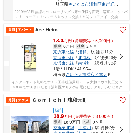
埼玉県
さいたま市浦和区
東岸町
１３-２
2019年03月 無垢材のフローリングへ床の仕様を変更！浴室ユニットバ
スリニューアル！システムキッチン交換！玄関フロアタイル交換
Ace Heim
賃貸 | アパート
13.4
万
円
(管理費等：5,000円 )
0万円
2ヶ月
敷金
礼金
京浜東北線
「
浦和
」駅 徒歩11分
京浜東北線
「
北浦和
」駅 徒歩23分
京浜東北線
「
南浦和
」駅 徒歩30分
1階 / 1LDK / 41.95㎡
埼玉県
さいたま市浦和区
本太
５丁目８-１５
インターネット無料です！（工事後使用可） ★大和ハウス施工のD-
ROOMです★さいたま市浦和区エリアの新居にピッタリ。いいじまクリ
ニックまで389mです。お部屋探しも楽しくワクワクし...
Ｃｏｍｉｃｈｉ浦和元町
賃貸 | テラス
新築
18.9
万
円
(管理費等：3,000円 )
18.9万円
0ヶ月
敷金
礼金
京浜東北線
「
北浦和
」駅 徒歩7分