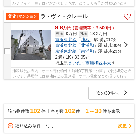
ルソフィア Ⅲ」はいかがでしょうか。どうしても手が外せないときで
も宅配ボックスがあるので、わざわざ手を止める...
ラ・ヴィ・クレール
賃貸 | マンション
8.8
万
円
(管理費等：3,500円 )
0万円
13.2万円
敷金
礼金
京浜東北線
「
浦和
」駅 徒歩12分
京浜東北線
「
北浦和
」駅 徒歩30分
京浜東北線
「
南浦和
」駅 徒歩23分
2階 / 1K / 33.95㎡
埼玉県
さいたま市浦和区
本太
１丁目１４-１７
浦和駅徒歩圏内！オール電化物件！前地3丁目第一公園まで徒歩5分と近
いです。共用部には敷地内ごみ置き場・オール電化などが揃っており、
とても充実しています。セキュリティ面は、オ...
次の30件へ
102
102
1～30
該当物件数
件
空き数
件
件を表示
変更
絞り込み条件：
なし