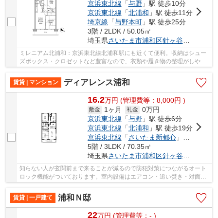
京浜東北線
「
与野
」駅 徒歩10分
京浜東北線
「
北浦和
」駅 徒歩11分
埼京線
「
与野本町
」駅 徒歩25分
3階 / 2LDK / 50.05㎡
埼玉県
さいたま市浦和区
針ヶ谷
１丁目５-
ミレニアム北浦和：京浜東北線北浦和駅にも近くて便利。収納はシュー
ズボックス・クロゼットなど豊富なので、衣類や履き物の整理がしやす
く便利です。化粧品や洗面道具といった小物を...
ディアレンス浦和
賃貸 | マンション
16.2
万
円
(管理費等：8,000円 )
1ヶ月
0万円
敷金
礼金
京浜東北線
「
与野
」駅 徒歩6分
京浜東北線
「
北浦和
」駅 徒歩19分
京浜東北線
「
さいたま新都心
」駅 徒歩20分
5階 / 3LDK / 70.35㎡
埼玉県
さいたま市浦和区
針ヶ谷
３丁目１２
知らない人が玄関前まで来ることが減るので防犯対策につながるオート
ロック機能がついております。室内設備はエアコン・追い焚き・対面式
キッチンなど大変充実しております。収納はク...
浦和Ｎ邸
賃貸 | 一戸建て
22
万
円
(管理費等：- )