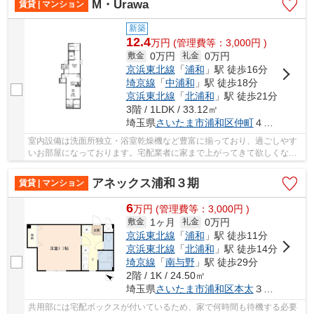
M・Urawa
賃貸 | マンション
新築
12.4
万
円
(管理費等：3,000円 )
0万円
0万円
敷金
礼金
京浜東北線
「
浦和
」駅 徒歩16分
埼京線
「
中浦和
」駅 徒歩18分
京浜東北線
「
北浦和
」駅 徒歩21分
3階 / 1LDK / 33.12㎡
埼玉県
さいたま市浦和区
仲町
４丁目１-１１
室内設備は洗面所独立・浴室乾燥機など豊富に揃っており、過ごしやす
いお部屋になっております。宅配業者に家まで上がってきて欲しくない
と思っている人でも、宅配ボックスがあるので...
アネックス浦和３期
賃貸 | マンション
6
万
円
(管理費等：3,000円 )
1ヶ月
0万円
敷金
礼金
京浜東北線
「
浦和
」駅 徒歩11分
京浜東北線
「
北浦和
」駅 徒歩14分
埼京線
「
南与野
」駅 徒歩29分
2階 / 1K / 24.50㎡
埼玉県
さいたま市浦和区
本太
３丁目２０-１０
共用部には宅配ボックスが付いているため、家で何時間も待機する必要