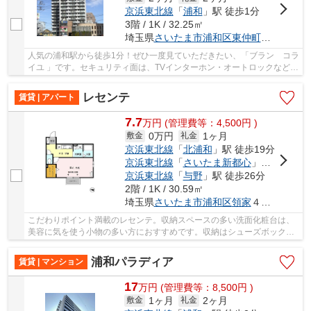
京浜東北線
「
浦和
」駅 徒歩1分
3階 / 1K / 32.25㎡
埼玉県
さいたま市浦和区
東仲町
１１-２０
人気の浦和駅から徒歩1分！ぜひ一度見ていただきたい、「ブラン コラ
イユ 」です。セキュリティ面は、TVインターホン・オートロックなどを
備え付けているので安心して暮らせます。収...
レセンテ
賃貸 | アパート
7.7
万
円
(管理費等：4,500円 )
0万円
1ヶ月
敷金
礼金
京浜東北線
「
北浦和
」駅 徒歩19分
京浜東北線
「
さいたま新都心
」駅 徒歩38分
京浜東北線
「
与野
」駅 徒歩26分
2階 / 1K / 30.59㎡
埼玉県
さいたま市浦和区
領家
４丁目１０-８
こだわりポイント満載のレセンテ。収納スペースの多い洗面化粧台は、
美容に気を使う小物の多い方におすすめです。収納はシューズボック
ス・クロゼットなど豊富なので、衣類や履き物の...
浦和パラディア
賃貸 | マンション
17
万
円
(管理費等：8,500円 )
1ヶ月
2ヶ月
敷金
礼金