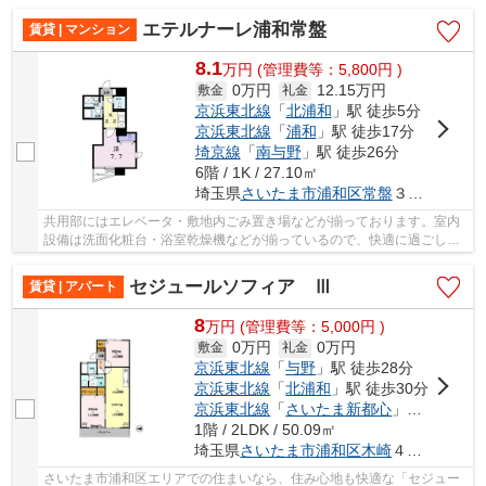
たま営業所もあります。当社では、京浜東北線...
エテルナーレ浦和常盤
賃貸 | マンション
8.1
万
円
(管理費等：5,800円 )
0万円
12.15万円
敷金
礼金
京浜東北線
「
北浦和
」駅 徒歩5分
京浜東北線
「
浦和
」駅 徒歩17分
埼京線
「
南与野
」駅 徒歩26分
6階 / 1K / 27.10㎡
埼玉県
さいたま市浦和区
常盤
３丁目２２-１５
共用部にはエレベータ・敷地内ごみ置き場などが揃っております。室内
設備は洗面化粧台・浴室乾燥機などが揃っているので、快適に過ごしや
すいお部屋になります。セキュリティ面は、オ...
セジュールソフィア Ⅲ
賃貸 | アパート
8
万
円
(管理費等：5,000円 )
0万円
0万円
敷金
礼金
京浜東北線
「
与野
」駅 徒歩28分
京浜東北線
「
北浦和
」駅 徒歩30分
京浜東北線
「
さいたま新都心
」駅 徒歩40分
1階 / 2LDK / 50.09㎡
埼玉県
さいたま市浦和区
木崎
４丁目１８-１４
さいたま市浦和区エリアでの住まいなら、住み心地も快適な「セジュー