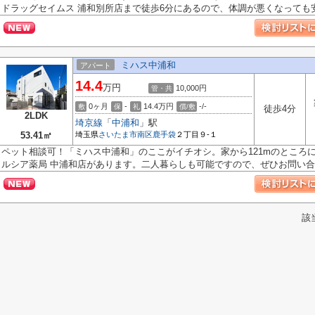
ドラッグセイムス 浦和別所店まで徒歩6分にあるので、体調が悪くなっても安.
ミハス中浦和
アパート
14.4
万円
10,000円
管・共
0ヶ月
-
14.4万円
-/-
敷
保
礼
償/敷
徒歩4分
2LDK
埼京線
「
中浦和
」駅
53.41㎡
埼玉県
さいたま市南区
鹿手袋
２丁目９-１
ペット相談可！「ミハス中浦和」のここがイチオシ。家から121mのところ
ルシア薬局 中浦和店があります。二人暮らしも可能ですので、ぜひお問い合わ
該