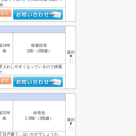
..
築19年
軽量鉄骨
南
1階/（2階建）
選択
▼
手入れしやすくなっているので綺麗
..
築32年
鉄骨造
南
1-3階/（3階建）
選択
▼
丁目戸建て」はいかがでしょうか。