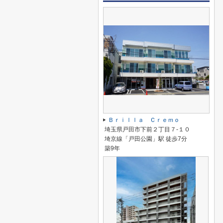
Ｂｒｉｌｌａ Ｃｒｅｍｏ
埼玉県戸田市下前２丁目７-１０
埼京線「戸田公園」駅 徒歩7分
築9年