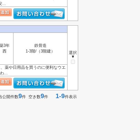
..
築3年
鉄骨造
西
1-3階/（3階建）
選択
▼
に、薬や日用品を買うのに便利なウエ
...
9
9
1-9
当公開件数
件 空き数
件
件表示