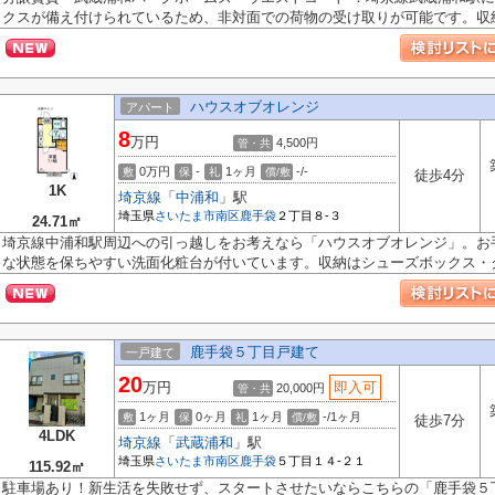
クスが備え付けられているため、非対面での荷物の受け取りが可能です。収納.
ハウスオブオレンジ
アパート
8
万円
4,500円
管・共
0万円
-
1ヶ月
-/-
敷
保
礼
償/敷
徒歩4分
1K
埼京線
「
中浦和
」駅
埼玉県
さいたま市南区
鹿手袋
２丁目８-３
24.71㎡
埼京線中浦和駅周辺への引っ越しをお考えなら「ハウスオブオレンジ」。お
な状態を保ちやすい洗面化粧台が付いています。収納はシューズボックス・ク.
鹿手袋５丁目戸建て
一戸建て
20
万円
即入可
20,000円
管・共
1ヶ月
0ヶ月
1ヶ月
-/1ヶ月
敷
保
礼
償/敷
徒歩7分
4LDK
埼京線
「
武蔵浦和
」駅
埼玉県
さいたま市南区
鹿手袋
５丁目１４-２１
115.92㎡
駐車場あり！新生活を失敗せず、スタートさせたいならこちらの「鹿手袋５