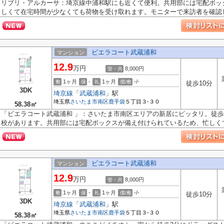
リブリ・アルカーサ：埼京線中浦和駅にも近くて便利。共用部には宅配ボッ
しくて在宅時間が少なくても荷物を受け取れます。モニターで来訪者を確認し.
ビエラコート武蔵浦和
マンション
12.9
万円
8,000円
管・共
1ヶ月
-
1ヶ月
-/-
敷
保
礼
償/敷
徒歩10分
3DK
埼京線
「
武蔵浦和
」駅
埼玉県
さいたま市南区
鹿手袋
５丁目３-３０
58.38㎡
「ビエラコート武蔵浦和 」：さいたま市南区エリアの新居にピッタリ。徒歩
校があります。共用部には宅配ボックスが備え付けられているため、忙しくて.
ビエラコート武蔵浦和
マンション
12.9
万円
8,000円
管・共
1ヶ月
-
1ヶ月
-/-
敷
保
礼
償/敷
徒歩10分
3DK
埼京線
「
武蔵浦和
」駅
埼玉県
さいたま市南区
鹿手袋
５丁目３-３０
58.38㎡