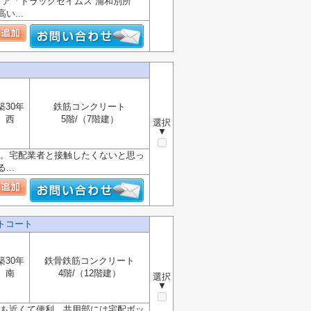
ア「ドラッグセイムス 浦和別所
...
築30年
鉄筋コンクリート
西
5階/（7階建）
選択
▼
」。宅配業者と接触したくないと思っ
..
トコート
築30年
鉄骨鉄筋コンクリート
南
4階/（12階建）
選択
▼
にも近くて便利。共用部には宅配ボッ