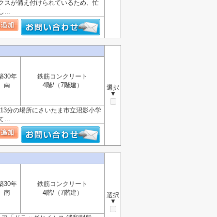
クスが備え付けられているため、忙
..
築30年
鉄筋コンクリート
南
4階/（7階建）
選択
▼
13分の場所にさいたま市立沼影小学
..
築30年
鉄筋コンクリート
南
4階/（7階建）
選択
▼