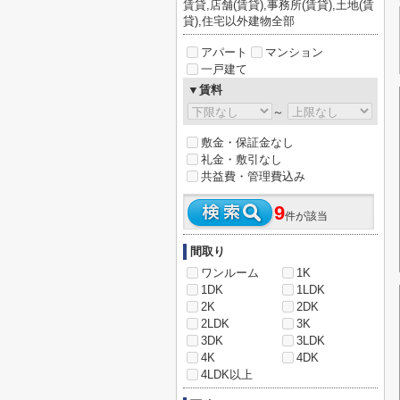
賃貸,店舗(賃貸),事務所(賃貸),土地(賃
貸),住宅以外建物全部
アパート
マンション
一戸建て
▼賃料
～
敷金・保証金なし
礼金・敷引なし
共益費・管理費込み
9
件が該当
間取り
ワンルーム
1K
1DK
1LDK
2K
2DK
2LDK
3K
3DK
3LDK
4K
4DK
4LDK以上