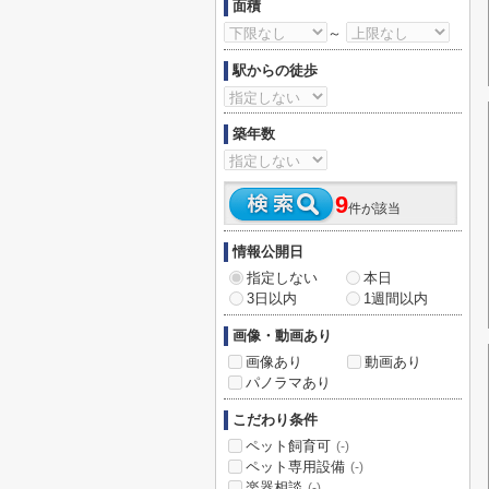
面積
～
駅からの徒歩
築年数
9
件が該当
情報公開日
指定しない
本日
3日以内
1週間以内
画像・動画あり
画像あり
動画あり
パノラマあり
こだわり条件
ペット飼育可
(-)
ペット専用設備
(-)
楽器相談
(-)