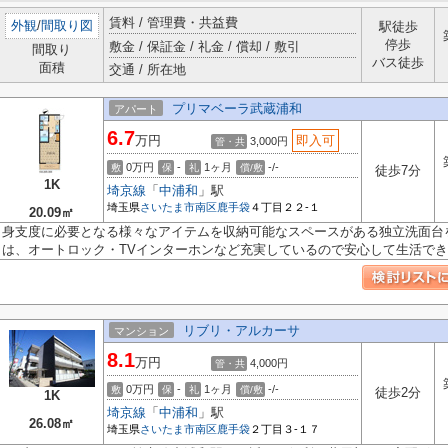
賃料 / 管理費・共益費
外観
/
間取り図
駅徒歩
停歩
敷金 / 保証金 / 礼金 / 償却 / 敷引
間取り
バス徒歩
面積
交通 / 所在地
プリマベーラ武蔵浦和
アパート
6.7
万円
即入可
3,000円
管・共
0万円
-
1ヶ月
-/-
敷
保
礼
償/敷
徒歩7分
1K
埼京線
「
中浦和
」駅
埼玉県
さいたま市南区
鹿手袋
４丁目２２-１
20.09㎡
身支度に必要となる様々なアイテムを収納可能なスペースがある独立洗面台
は、オートロック・TVインターホンなど充実しているので安心して生活できま
リブリ・アルカーサ
マンション
8.1
万円
4,000円
管・共
0万円
-
1ヶ月
-/-
敷
保
礼
償/敷
徒歩2分
1K
埼京線
「
中浦和
」駅
26.08㎡
埼玉県
さいたま市南区
鹿手袋
２丁目３-１７