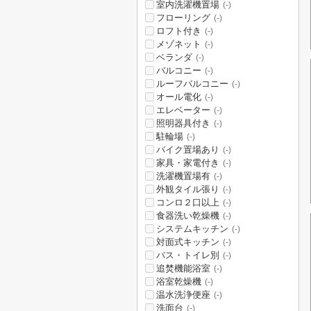
室内洗濯機置場
(-)
フローリング
(-)
ロフト付き
(-)
メゾネット
(-)
ベランダ
(-)
バルコニー
(-)
ルーフバルコニー
(-)
オール電化
(-)
エレベーター
(-)
照明器具付き
(-)
駐輪場
(-)
バイク置場あり
(-)
家具・家電付き
(-)
洗濯機置場有
(-)
外観タイル張り
(-)
コンロ２口以上
(-)
食器洗い乾燥機
(-)
システムキッチン
(-)
対面式キッチン
(-)
バス・トイレ別
(-)
追焚機能浴室
(-)
浴室乾燥機
(-)
温水洗浄便座
(-)
洗面台
(-)