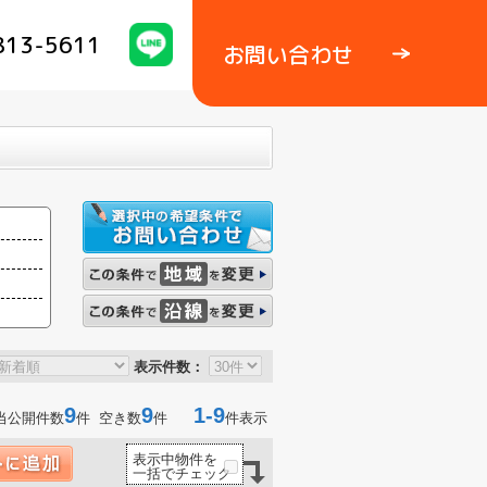
813-5611
お問い合わせ
表示件数：
9
9
1-9
当公開件数
件 空き数
件
件表示
表示中物件を
一括でチェック