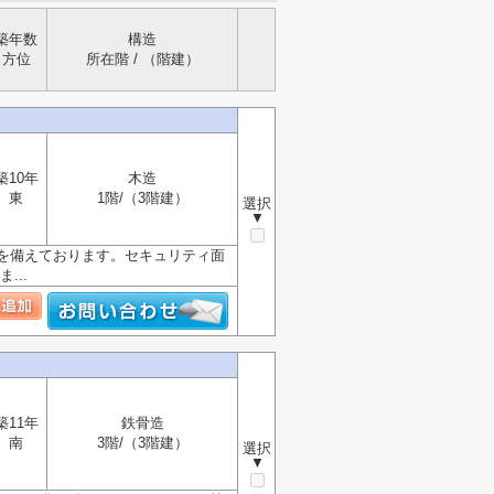
築年数
構造
方位
所在階 / （階建）
築10年
木造
東
1階/（3階建）
選択
▼
を備えております。セキュリティ面
...
築11年
鉄骨造
南
3階/（3階建）
選択
▼