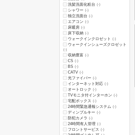
洗髪洗面化粧台
(-)
シャワー
(-)
独立洗面台
(-)
エアコン
(-)
床暖房
(-)
床下収納
(-)
ウォークインクロゼット
(-)
ウォークインシューズクロゼット
(-)
収納豊富
(-)
CS
(-)
BS
(-)
CATV
(-)
光ファイバー
(-)
インターネット対応
(-)
オートロック
(-)
TVモニタ付インターホン
(-)
宅配ボックス
(-)
24時間緊急通報システム
(-)
ディンプルキー
(-)
防犯カメラ
(-)
24時間有人管理
(-)
フロントサービス
(-)