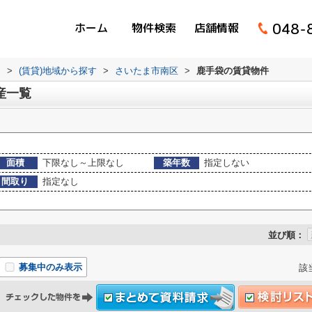
048-
ホーム
物件検索
店舗情報
ム
>
(賃貸)地域から探す
>
さいたま市南区
>
鹿手袋の賃貸物件
産一覧
面積
下限なし～上限なし
築年数
指定しない
間取り
指定なし
並び順：
募集中のみ表示
該