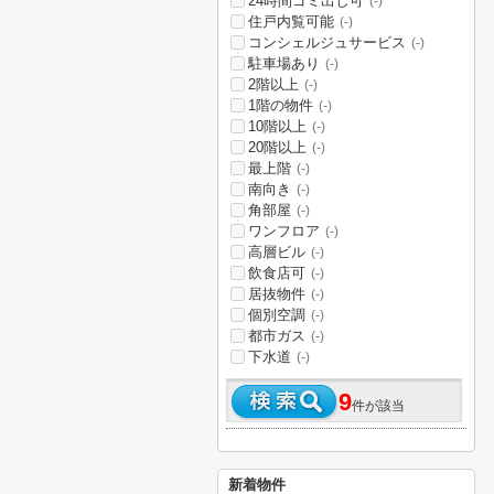
24時間ゴミ出し可
(-)
住戸内覧可能
(-)
コンシェルジュサービス
(-)
駐車場あり
(-)
2階以上
(-)
1階の物件
(-)
10階以上
(-)
20階以上
(-)
最上階
(-)
南向き
(-)
角部屋
(-)
ワンフロア
(-)
高層ビル
(-)
飲食店可
(-)
居抜物件
(-)
個別空調
(-)
都市ガス
(-)
下水道
(-)
9
件が該当
新着物件