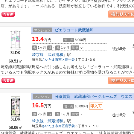
「ビエラコート武蔵浦和」のここがイチオシ。家から徒歩3分にドラッグスト
店」があります。ニーズのある、洗面所が独立している物件です。利便性の高い
ビエラコート武蔵浦和
マンション
13.4
万円
8,000円
管・共
1ヶ月
-
1ヶ月
-/-
敷
保
礼
償/敷
徒歩9分
3LDK
埼京線
「
武蔵浦和
」駅
埼玉県
さいたま市南区
鹿手袋
５丁目３-３０
60.51㎡
埼京線武蔵浦和駅周辺への引っ越しをお考えなら「ビエラコート武蔵浦和 
ている人でも宅配ボックスがあるので接触せずに荷物を受け取ることができる.
分譲賃貸 武蔵浦和パークホームズ ウエス
マンション
16.5
万円
即入可
10,000円
管・共
2ヶ月
-
1ヶ月
-/-
敷
保
礼
償/敷
徒歩8分
3LDK
埼京線
「
武蔵浦和
」駅
埼玉県
さいたま市南区
鹿手袋
５丁目１７-１０
58.06㎡
分譲賃貸 武蔵浦和パークホームズ ウエストコート ：埼京線武蔵浦和駅