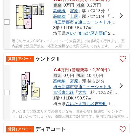
0万円
9.2万円
敷金
礼金
高崎線
「
宮原
」駅 バス13分 「吉野原車庫」 停歩3分
高崎線
「
上尾
」駅 バス11分 「吉野町車庫」 停歩3分
埼玉新都市交通ニューシャトル
「
吉野原
」
3階 / 1LDK / 54.17㎡
埼玉県
さいたま市北区
吉野町
２丁目２１５-４
近くのヤスノC&C(シーアンドシー) 大宮店まで徒歩6分で行けます。室
内設備は洗面所独立・浴室乾燥機など大変充実しております。一人暮ら
しの方も安心の、TVインターホン付き物件です。...
ケントクⅡ
賃貸 | アパート
7.4
万
円
(管理費等：2,300円 )
0万円
10.4万円
敷金
礼金
高崎線
「
宮原
」駅 徒歩24分
埼玉新都市交通ニューシャトル
「
吉野原
」
京浜東北線
「
大宮
」駅 バス32分 「工業団地北」 停歩7分
1階 / 1LDK / 50.57㎡
埼玉県
さいたま市北区
吉野町
１丁目４２６-２４
さいたま市北区エリアでの住まいなら、住み心地も快適な「ケントク
Ⅱ」はいかがでしょうか。浅間公園まで247mです。室内設備は浴室乾燥
機・洗面所独立などが揃っているので、快適に過ご...
ディアコート
賃貸 | アパート