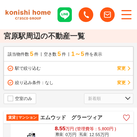
宮原駅周辺の不動産一覧
5
5
1～5
該当物件数
件
空き数
件
件を表示
駅で絞り込む
変更
変更
絞り込み条件：
なし
空室のみ
エムウッド グラーツィア
賃貸 | マンション
8.55
万
円
(管理費等：5,800円 )
0万円
12.55万円
敷金
礼金