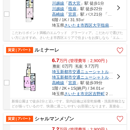
川越線
「
西大宮
」駅 徒歩1分
川越線
「
指扇
」駅 徒歩22分
高崎線
「
宮原
」駅 バス21分 「西大宮駅」 停歩3分
6階 / 1K / 31.93㎡
埼玉県
さいたま市西区
大字指扇
３６１５
こだわりポイント満載のエムウッド グラーツィア。こだわりで選びた
い方におすすめ。さいたま市西区エリアで住まいをお探しなら「エムウ
ッド グラーツィア」。セキュリティ面は、TV...
ルミナーレ
賃貸 | アパート
6.7
万
円
(管理費等：2,900円 )
0万円
9.7万円
敷金
礼金
埼玉新都市交通ニューシャトル
「
原市
」駅
埼玉新都市交通ニューシャトル
「
吉野原
」
高崎線
「
宮原
」駅 徒歩39分
1階 / 2K＋1S(納戸) / 34.01㎡
埼玉県
さいたま市北区
吉野町
２丁目２６０-７
新堀公園まで徒歩2分と近いです。室内設備は浴室乾燥機・洗面所独立な
どが揃っているので、快適に過ごしやすいお部屋になります。直接会わ
ずにインターホン越しに来訪者を確認できるの...
シャルマンメゾン
賃貸 | アパート
7.2
万
円
(管理費等：2,900円 )