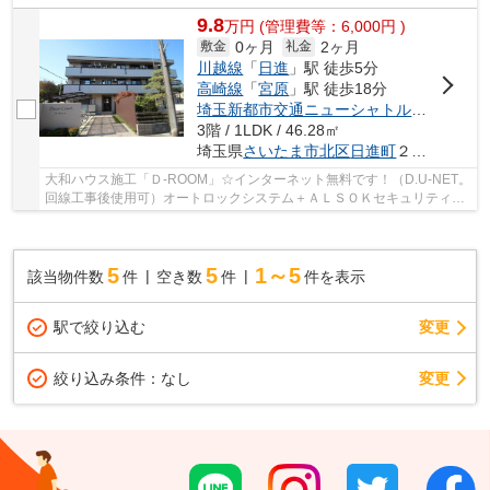
9.8
万
円
(管理費等：6,000円 )
0ヶ月
2ヶ月
敷金
礼金
川越線
「
日進
」駅 徒歩5分
高崎線
「
宮原
」駅 徒歩18分
埼玉新都市交通ニューシャトル
「
加茂宮
」
3階 / 1LDK / 46.28㎡
埼玉県
さいたま市北区
日進町
２丁目１５９２
大和ハウス施工「Ｄ-ROOM」☆インターネット無料です！（D.U-NET。
回線工事後使用可）オートロックシステム＋ＡＬＳＯＫセキュリティシ
ステム搭載で防犯配慮型賃貸住宅です☆
5
5
1～5
該当物件数
件
空き数
件
件を表示
駅で絞り込む
変更
変更
絞り込み条件：
なし