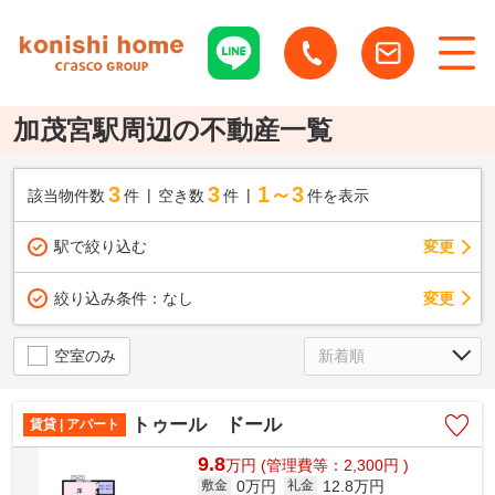
加茂宮駅周辺の不動産一覧
3
3
1～3
該当物件数
件
空き数
件
件を表示
駅で絞り込む
変更
変更
絞り込み条件：
なし
空室のみ
トゥール ドール
賃貸 | アパート
9.8
万
円
(管理費等：2,300円 )
0万円
12.8万円
敷金
礼金