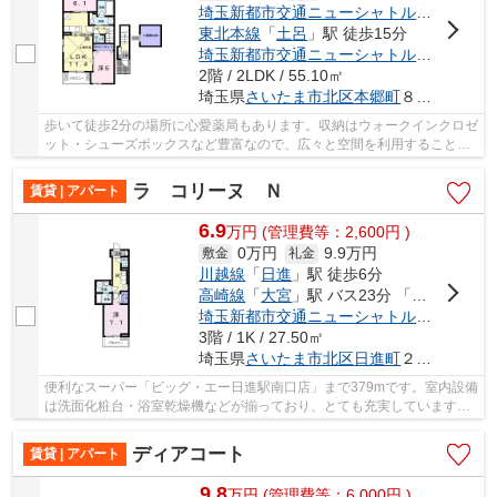
埼玉新都市交通ニューシャトル
「
東宮原
」
東北本線
「
土呂
」駅 徒歩15分
埼玉新都市交通ニューシャトル
「
加茂宮
」
2階 / 2LDK / 55.10㎡
埼玉県
さいたま市北区
本郷町
８５-１
歩いて徒歩2分の場所に心愛薬局もあります。収納はウォークインクロゼ
ット・シューズボックスなど豊富なので、広々と空間を利用することも
可能です。2LDKのお家はファミリー向け物件で...
ラ コリーヌ Ｎ
賃貸 | アパート
6.9
万
円
(管理費等：2,600円 )
0万円
9.9万円
敷金
礼金
川越線
「
日進
」駅 徒歩6分
高崎線
「
大宮
」駅 バス23分 「日清一丁目」 停歩11分
埼玉新都市交通ニューシャトル
「
加茂宮
」
3階 / 1K / 27.50㎡
埼玉県
さいたま市北区
日進町
２丁目１１６２-１
便利なスーパー「ビッグ・エー日進駅南口店」まで379mです。室内設備
は洗面化粧台・浴室乾燥機などが揃っており、とても充実しています。
収納はクロゼット・シューズボックスなど豊富...
ディアコート
賃貸 | アパート
9.8
万
円
(管理費等：6,000円 )