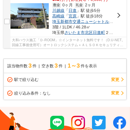
0ヶ月
2ヶ月
敷金
礼金
川越線
「
日進
」駅 徒歩5分
高崎線
「
宮原
」駅 徒歩18分
埼玉新都市交通ニューシャトル
「
加茂宮
」
3階 / 1LDK / 46.28㎡
埼玉県
さいたま市北区
日進町
２丁目１５９２
大和ハウス施工「Ｄ-ROOM」☆インターネット無料です！（D.U-NET。
回線工事後使用可）オートロックシステム＋ＡＬＳＯＫセキュリティシ
ステム搭載で防犯配慮型賃貸住宅です☆
3
3
1～3
該当物件数
件
空き数
件
件を表示
駅で絞り込む
変更
変更
絞り込み条件：
なし