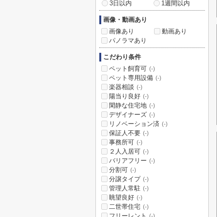
3日以内
1週間以内
画像・動画あり
画像あり
動画あり
パノラマあり
こだわり条件
ペット飼育可
(-)
ペット専用設備
(-)
楽器相談
(-)
陽当り良好
(-)
閑静な住宅地
(-)
デザイナーズ
(-)
リノベーション済
(-)
保証人不要
(-)
事務所可
(-)
２人入居可
(-)
バリアフリー
(-)
分割可
(-)
分譲タイプ
(-)
管理人常駐
(-)
眺望良好
(-)
二世帯住宅
(-)
フリーレント
(-)