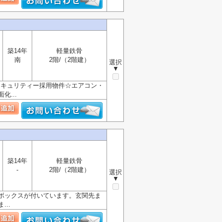
築14年
軽量鉄骨
南
2階/（2階建）
選択
▼
セキュリティー採用物件☆エアコン・
...
築14年
軽量鉄骨
-
2階/（2階建）
選択
▼
ボックスが付いています。玄関先ま
..