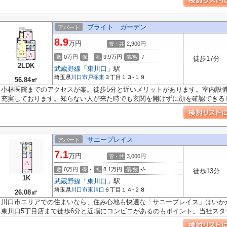
ブライト ガーデン
アパート
8.9
万円
2,900円
管・共
0万円
-
9.9万円
-/-
敷
保
礼
償/敷
徒歩17分
2LDK
武蔵野線
「
東川口
」駅
埼玉県
川口市
戸塚東
３丁目１３-１９
56.84㎡
小林医院までのアクセスが楽。徒歩5分と近いメリットがあります。室内設
充実しております。知らない人が来た時でも玄関を開けずに顔を確認できるTV.
サニープレイス
アパート
7.1
万円
3,000円
管・共
0万円
-
8.1万円
-/-
敷
保
礼
償/敷
徒歩13分
1K
武蔵野線
「
東川口
」駅
埼玉県
川口市
東川口
６丁目１４-２８
26.08㎡
川口市エリアでの住まいなら、住み心地も快適な「サニープレイス」はいか
東川口5丁目店まで徒歩6分と近場にコンビニがあるのもポイント。当社スタッ.