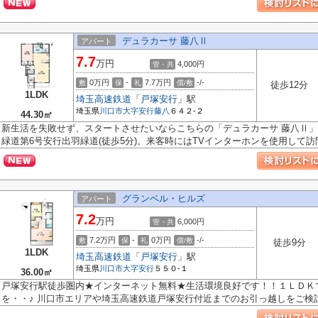
デュラカーサ 藤八Ⅱ
アパート
7.7
万円
4,000円
管・共
0万円
-
7.7万円
-/-
敷
保
礼
償/敷
徒歩12分
1LDK
埼玉高速鉄道
「
戸塚安行
」駅
埼玉県
川口市
大字安行藤八
６４２-２
44.30㎡
新生活を失敗せず、スタートさせたいならこちらの「デュラカーサ 藤八Ⅱ
緑道第6号安行出羽緑道(徒歩5分)。来客時にはTVインターホンを使用して訪問.
グランベル・ヒルズ
アパート
7.2
万円
6,000円
管・共
7.2万円
-
0万円
-/-
敷
保
礼
償/敷
徒歩9分
1LDK
埼玉高速鉄道
「
戸塚安行
」駅
埼玉県
川口市
大字安行
５５０-１
36.00㎡
戸塚安行駅徒歩圏内★インターネット無料★生活環境良好です！！１ＬＤＫ
を・・♪ 川口市エリアや埼玉高速鉄道戸塚安行付近までのお引っ越しをご検討さ