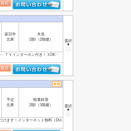
築32年
木造
北東
1階/（2階建）
選択
▼
・ＴＶインターホン付き！３DK・
予定
軽量鉄骨
北東
2階/（3階建）
選択
▼
だけます！インターネット無料（DU-