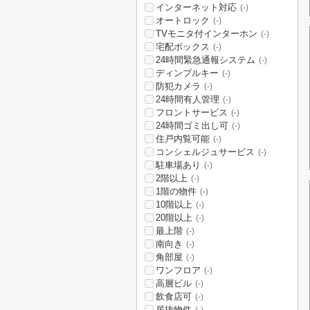
インターネット対応
(-)
オートロック
(-)
TVモニタ付インターホン
(-)
宅配ボックス
(-)
24時間緊急通報システム
(-)
ディンプルキー
(-)
防犯カメラ
(-)
24時間有人管理
(-)
フロントサービス
(-)
24時間ゴミ出し可
(-)
住戸内覧可能
(-)
コンシェルジュサービス
(-)
駐車場あり
(-)
2階以上
(-)
1階の物件
(-)
10階以上
(-)
20階以上
(-)
最上階
(-)
南向き
(-)
角部屋
(-)
ワンフロア
(-)
高層ビル
(-)
飲食店可
(-)
居抜物件