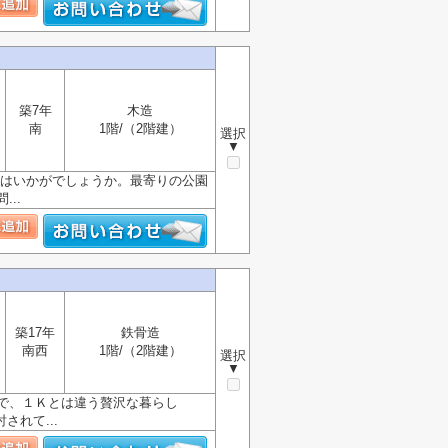
築7年
木造
南
1階/（2階建）
選択
▼
」はいかがでしょうか。最寄りの公園
..
築17年
鉄骨造
南西
1階/（2階建）
選択
▼
で、１Ｋとは違う贅沢な暮らし
れて...