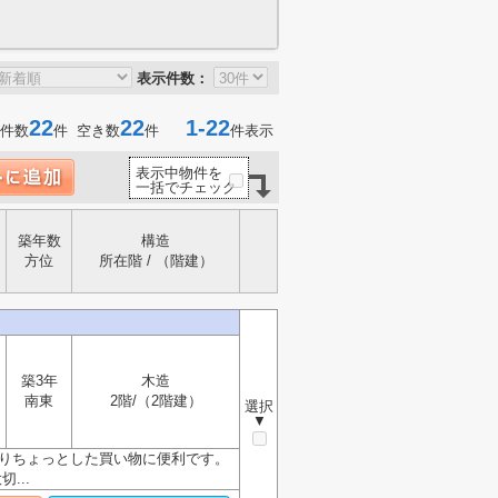
表示件数：
22
22
1-22
件数
件 空き数
件
件表示
表示中物件を
一括でチェック
築年数
構造
方位
所在階 / （階建）
築3年
木造
南東
2階/（2階建）
選択
▼
ありちょっとした買い物に便利です。
...