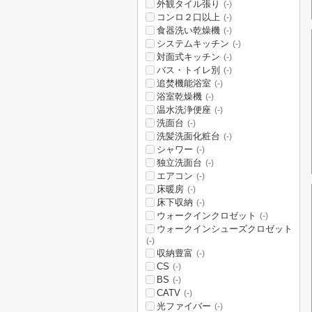
外観タイル張り
(-)
コンロ２口以上
(-)
食器洗い乾燥機
(-)
システムキッチン
(-)
対面式キッチン
(-)
バス・トイレ別
(-)
追焚機能浴室
(-)
浴室乾燥機
(-)
温水洗浄便座
(-)
洗面台
(-)
洗髪洗面化粧台
(-)
シャワー
(-)
独立洗面台
(-)
エアコン
(-)
床暖房
(-)
床下収納
(-)
ウォークインクロゼット
(-)
ウォークインシューズクロゼット
(-)
収納豊富
(-)
CS
(-)
BS
(-)
CATV
(-)
光ファイバー
(-)