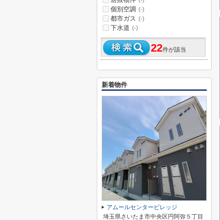
(-)
個別空調
(-)
都市ガス
(-)
下水道
(-)
22
件が該当
新着物件
アムールセンタービレッジ
埼玉県さいたま市中央区円阿弥５丁目