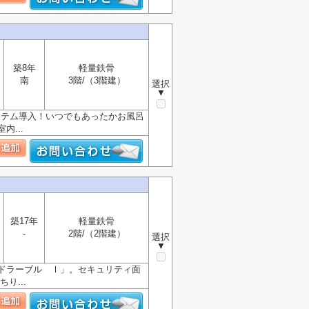
築8年
軽量鉄骨
南
3階/（3階建）
選択
▼
システム導入！いつでもあったかお風呂
...
築17年
軽量鉄骨
-
2階/（2階建）
選択
▼
ドラーブル Ⅰ」。セキュリティ面
り...