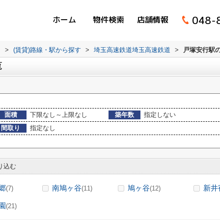
048-
ホーム
物件検索
店舗情報
ム
>
(賃貸)路線・駅から探す
>
埼玉高速鉄道埼玉高速鉄道
>
戸塚安行駅
覧
面積
下限なし～上限なし
築年数
指定しない
間取り
指定なし
り込む
郷
南鳩ヶ谷
鳩ヶ谷
新井
(7)
(11)
(12)
園
(21)