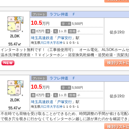
ラフレ仲道 Ｆ
アパート
10.5
万円
5,500円
管・共
0万円
-
1ヶ月
-/-
敷
保
礼
償/敷
徒歩19分
2LDK
埼玉高速鉄道
「
戸塚安行
」駅
埼玉県
川口市
大字石神
１１０５-１
55.47㎡
インターネット無料です！（工事後使用可） オール電化、ALSOKホーム
温水洗浄暖房便座・ＴＶインターホン・浴室換気乾燥機・追焚給湯・洗髪洗面化
ラフレ仲道 Ｆ
アパート
10.5
万円
5,500円
管・共
0万円
-
1ヶ月
-/-
敷
保
礼
償/敷
徒歩19分
2LDK
埼玉高速鉄道
「
戸塚安行
」駅
埼玉県
川口市
大字石神
１１０５-１
55.47㎡
不在時でも荷物を受け取ることができるため、時間調整の手間が省ける宅配
で覗き穴を覗きに行かなくてもインターホン越しに誰が来たのかを確認できま.