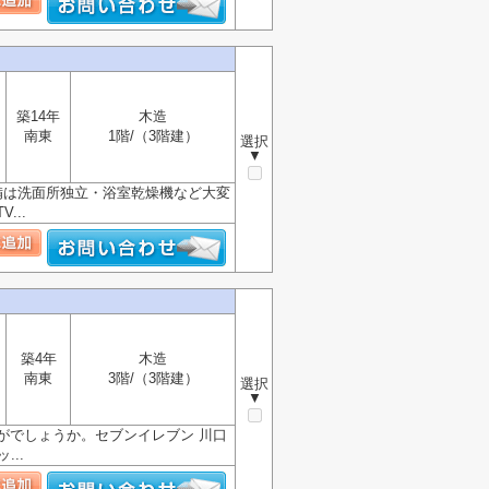
築14年
木造
南東
1階/（3階建）
選択
▼
備は洗面所独立・浴室乾燥機など大変
..
築4年
木造
南東
3階/（3階建）
選択
▼
がでしょうか。セブンイレブン 川口
..