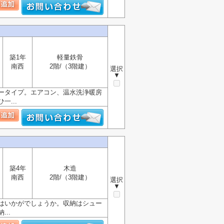
築1年
軽量鉄骨
南西
2階/（3階建）
選択
▼
ータイプ。エアコン、温水洗浄暖房
...
築4年
木造
南西
2階/（3階建）
選択
▼
はいかがでしょうか。収納はシュー
..