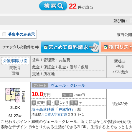
22
件が該当
並び順：
募集中のみ表示
該当公開
賃料 / 管理費・共益費
外観
/
間取り図
駅徒歩
停歩
敷金 / 保証金 / 礼金 / 償却 / 敷引
間取り
バス徒歩
面積
交通 / 所在地
ヴェール・クレール
アパート
10.8
万円
2,900円
管・共
0万円
-
1ヶ月
-/-
敷
保
礼
償/敷
徒歩27分
2LDK
埼玉高速鉄道
「
戸塚安行
」駅
埼玉県
川口市
大字安行原
２３３９-１
61.27㎡
こだわりポイント満載のヴェール・クレール。近くにはかしや(徒歩5分)が
素敵なデザインでゆとりのある生活ができる2LDK。生活する上でもっとも大切