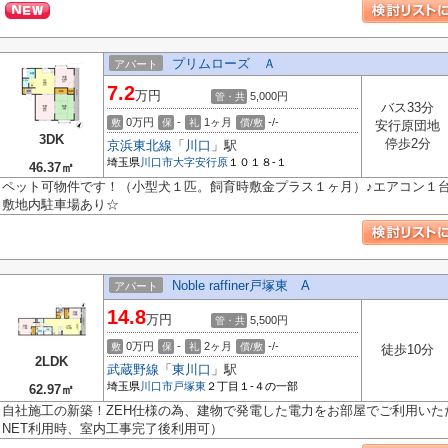
プリムローズ Ａ
アパート
7.2
万円
5,000円
管・共
バス33分
0万円
-
1ヶ月
-/-
敷
保
礼
償/敷
安行原団地
3DK
停歩2分
京浜東北線
「
川口
」駅
埼玉県
川口市
大字安行原
１０１８-１
46.37㎡
ペット可物件です！（小型犬１匹。飼育時敷金プラス１ヶ月）♪エアコン１台
敷地内駐車場あり☆
Noble raffiner戸塚東 A
アパート
14.8
万円
5,500円
管・共
0万円
-
2ヶ月
-/-
敷
保
礼
償/敷
徒歩10分
2LDK
武蔵野線
「
東川口
」駅
埼玉県
川口市
戸塚東
２丁目１-４の一部
62.97㎡
自社施工の新築！ZEH仕様の為、建物で発電した電力をお部屋でご利用いた
NET利用時、室内工事完了後利用可）