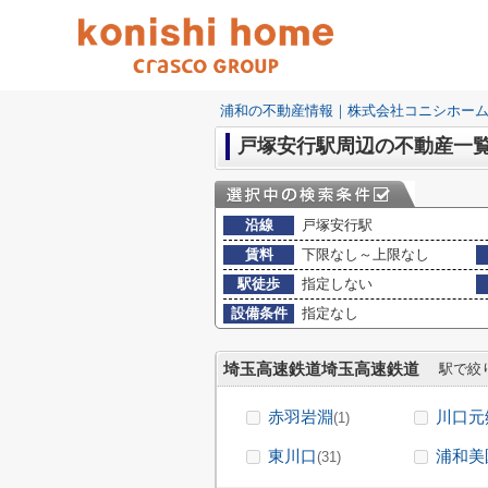
浦和の不動産情報｜株式会社コニシホー
戸塚安行駅周辺の不動産一
沿線
戸塚安行駅
賃料
下限なし～上限なし
駅徒歩
指定しない
設備条件
指定なし
埼玉高速鉄道埼玉高速鉄道
駅で絞
赤羽岩淵
川口元
(1)
東川口
浦和美
(31)