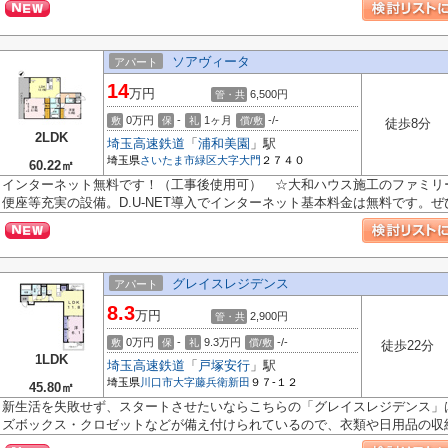
ソアヴィータ
アパート
14
万円
6,500円
管・共
0万円
-
1ヶ月
-/-
敷
保
礼
償/敷
徒歩8分
2LDK
埼玉高速鉄道
「
浦和美園
」駅
埼玉県
さいたま市緑区
大字大門
２７４０
60.22㎡
インターネット無料です！（工事後使用可） ☆大和ハウス施工のファミリ
便座等充実の設備。D.U-NET導入でインターネット基本料金は無料です。ぜひ一
グレイスレジデンス
アパート
8.3
万円
2,900円
管・共
0万円
-
9.3万円
-/-
敷
保
礼
償/敷
徒歩22分
1LDK
埼玉高速鉄道
「
戸塚安行
」駅
埼玉県
川口市
大字藤兵衛新田
９７-１２
45.80㎡
新生活を失敗せず、スタートさせたいならこちらの「グレイスレジデンス」
ズボックス・クロゼットなどが備え付けられているので、衣類や日用品の収納.