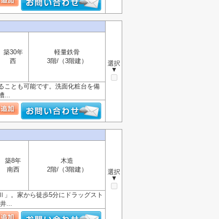
築30年
軽量鉄骨
西
3階/（3階建）
選択
▼
ることも可能です。洗面化粧台を備
..
築8年
木造
南西
2階/（3階建）
選択
▼
Ⅱ」。家から徒歩5分にドラッグスト
...