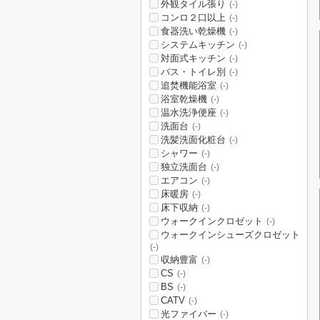
外観タイル張り
(-)
コンロ２口以上
(-)
食器洗い乾燥機
(-)
システムキッチン
(-)
対面式キッチン
(-)
バス・トイレ別
(-)
追焚機能浴室
(-)
浴室乾燥機
(-)
温水洗浄便座
(-)
洗面台
(-)
洗髪洗面化粧台
(-)
シャワー
(-)
独立洗面台
(-)
エアコン
(-)
床暖房
(-)
床下収納
(-)
ウォークインクロゼット
(-)
ウォークインシューズクロゼット
(-)
収納豊富
(-)
CS
(-)
BS
(-)
CATV
(-)
光ファイバー
(-)