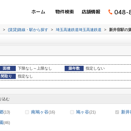
048-
ホーム
物件検索
店舗情報
ム
>
(賃貸)路線・駅から探す
>
埼玉高速鉄道埼玉高速鉄道
>
新井宿駅の
面積
下限なし～上限なし
築年数
指定しない
間取り
指定なし
り込む
郷
南鳩ヶ谷
鳩ヶ谷
新井
(13)
(16)
(21)
園
(46)