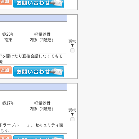
築23年
軽量鉄骨
南東
2階/（2階建）
選択
▼
アを開けたり直接会話しなくてもモ
..
築17年
軽量鉄骨
-
2階/（2階建）
選択
▼
ドラーブル Ⅰ」。セキュリティ面
り...