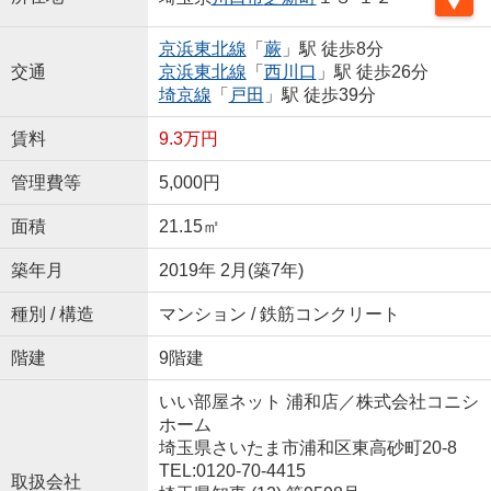
京浜東北線
「
蕨
」駅 徒歩8分
交通
京浜東北線
「
西川口
」駅 徒歩26分
埼京線
「
戸田
」駅 徒歩39分
賃料
9.3万円
管理費等
5,000円
面積
21.15㎡
築年月
2019年 2月(築7年)
種別 / 構造
マンション / 鉄筋コンクリート
階建
9階建
いい部屋ネット 浦和店／株式会社コニシ
ホーム
埼玉県さいたま市浦和区東高砂町20-8
TEL:0120-70-4415
取扱会社