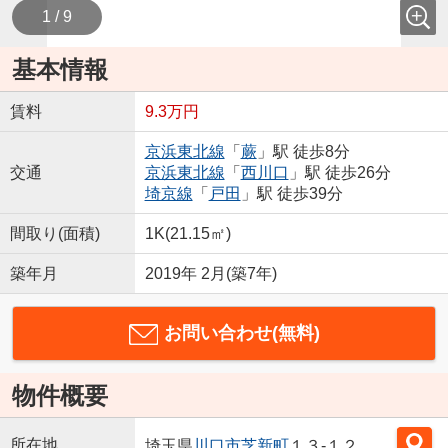
1 / 9
基本情報
賃料
9.3万円
京浜東北線
「
蕨
」駅 徒歩8分
交通
京浜東北線
「
西川口
」駅 徒歩26分
埼京線
「
戸田
」駅 徒歩39分
間取り(面積)
1K(21.15㎡)
築年月
2019年 2月(築7年)
お問い合わせ(無料)
物件概要
所在地
埼玉県
川口市
芝新町
１３-１２