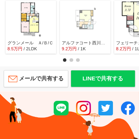
グランメール Ａ/Ｂ/Ｃ
アルファコート西川口２７
フェリーチ
8.5
万
円
/ 2LDK
9.2
万
円
/ 1K
8.2
万
円
/ 1
メールで共有する
LINEで共有する