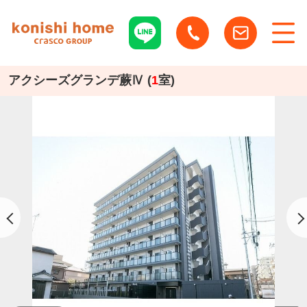
アクシーズグランデ蕨Ⅳ (
1
室)