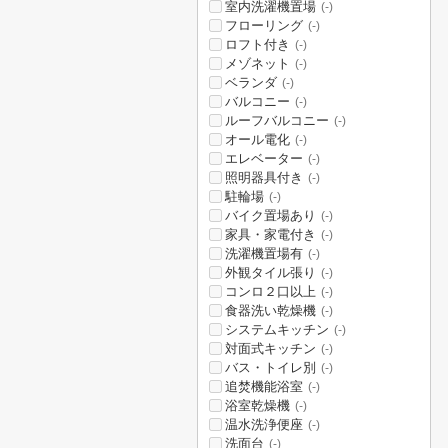
室内洗濯機置場
(-)
フローリング
(-)
ロフト付き
(-)
メゾネット
(-)
ベランダ
(-)
バルコニー
(-)
ルーフバルコニー
(-)
オール電化
(-)
エレベーター
(-)
照明器具付き
(-)
駐輪場
(-)
バイク置場あり
(-)
家具・家電付き
(-)
洗濯機置場有
(-)
外観タイル張り
(-)
コンロ２口以上
(-)
食器洗い乾燥機
(-)
システムキッチン
(-)
対面式キッチン
(-)
バス・トイレ別
(-)
追焚機能浴室
(-)
浴室乾燥機
(-)
温水洗浄便座
(-)
洗面台
(-)