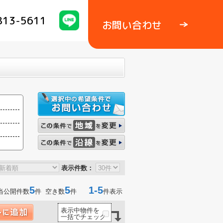
813-5611
お問い合わせ
表示件数：
5
5
1-5
当公開件数
件 空き数
件
件表示
表示中物件を
一括でチェック