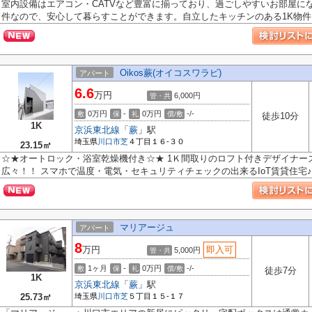
室内設備はエアコン・CATVなど豊富に揃っており、過ごしやすいお部屋に
件なので、安心して暮らすことができます。自立したキッチンのある1K物件で.
Oikos蕨(オイコスワラビ)
アパート
6.6
万円
6,000円
管・共
0万円
-
0万円
-/-
敷
保
礼
償/敷
徒歩10分
1K
京浜東北線
「
蕨
」駅
埼玉県
川口市
芝
４丁目１６-３０
23.15㎡
☆★オートロック・浴室乾燥機付き☆★ 1Ｋ間取りのロフト付きデザイナー
広々！！ スマホで温度・電気・セキュリティチェックの出来るIoT賃貸住宅♪ 
マリアージュ
アパート
8
万円
即入可
5,000円
管・共
1ヶ月
-
0万円
-/-
敷
保
礼
償/敷
徒歩7分
1K
京浜東北線
「
蕨
」駅
25.73㎡
埼玉県
川口市
芝
５丁目１５-１７