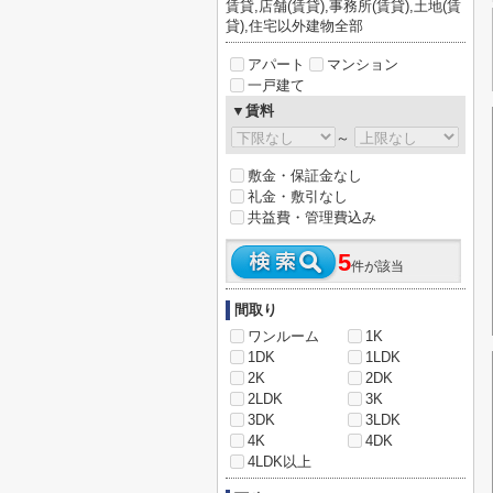
賃貸,店舗(賃貸),事務所(賃貸),土地(賃
貸),住宅以外建物全部
アパート
マンション
一戸建て
▼賃料
～
敷金・保証金なし
礼金・敷引なし
共益費・管理費込み
5
件が該当
間取り
ワンルーム
1K
1DK
1LDK
2K
2DK
2LDK
3K
3DK
3LDK
4K
4DK
4LDK以上