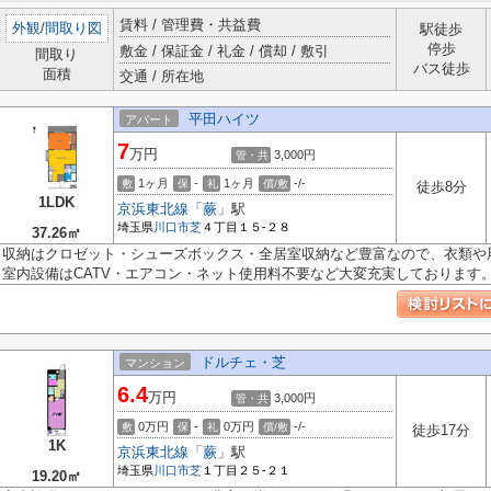
賃料 / 管理費・共益費
外観
/
間取り図
駅徒歩
停歩
敷金 / 保証金 / 礼金 / 償却 / 敷引
間取り
バス徒歩
面積
交通 / 所在地
平田ハイツ
アパート
7
万円
3,000円
管・共
1ヶ月
-
1ヶ月
-/-
敷
保
礼
償/敷
徒歩8分
1LDK
京浜東北線
「
蕨
」駅
埼玉県
川口市
芝
４丁目１５-２８
37.26㎡
収納はクロゼット・シューズボックス・全居室収納など豊富なので、衣類や
室内設備はCATV・エアコン・ネット使用料不要など大変充実しております。敷
ドルチェ・芝
マンション
6.4
万円
3,000円
管・共
0万円
-
0万円
-/-
敷
保
礼
償/敷
徒歩17分
1K
京浜東北線
「
蕨
」駅
埼玉県
川口市
芝
１丁目２５-２１
19.20㎡