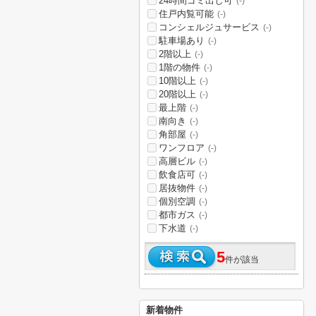
24時間ゴミ出し可
(-)
住戸内覧可能
(-)
コンシェルジュサービス
(-)
駐車場あり
(-)
2階以上
(-)
1階の物件
(-)
10階以上
(-)
20階以上
(-)
最上階
(-)
南向き
(-)
角部屋
(-)
ワンフロア
(-)
高層ビル
(-)
飲食店可
(-)
居抜物件
(-)
個別空調
(-)
都市ガス
(-)
下水道
(-)
5
件が該当
新着物件