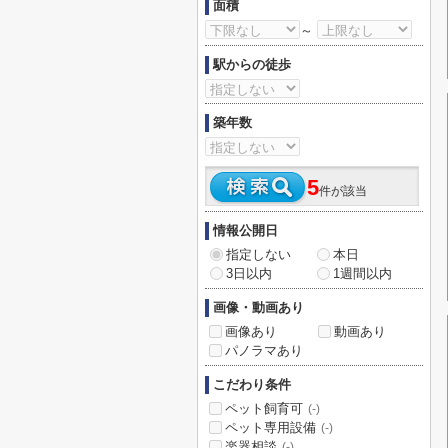
面積
～
駅からの徒歩
築年数
5
件が該当
情報公開日
指定しない
本日
3日以内
1週間以内
画像・動画あり
画像あり
動画あり
パノラマあり
こだわり条件
ペット飼育可
(-)
ペット専用設備
(-)
楽器相談
(-)