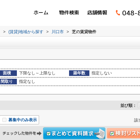
048-
ホーム
物件検索
店舗情報
ム
>
(賃貸)地域から探す
>
川口市
>
芝の賃貸物件
面積
下限なし～上限なし
築年数
指定しない
間取り
指定なし
並び順：
募集中のみ表示
該