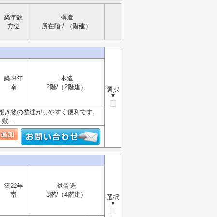
築年数
構造
方位
所在階 / （階建）
築34年
木造
南
2階/（2階建）
選択
▼
履き物の整理がしやすく便利です。
...
築22年
鉄骨造
南
3階/（4階建）
選択
▼