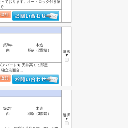
なっております。オートロック付き物
..
築8年
木造
南
1階/（2階建）
選択
▼
ズアパート★ 天井高くて部屋
独立洗面台...
築2年
木造
西
2階/（3階建）
選択
▼