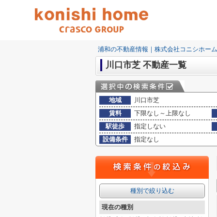
浦和の不動産情報｜株式会社コニシホー
川口市芝 不動産一覧
地域
川口市芝
賃料
下限なし～上限なし
駅徒歩
指定しない
設備条件
指定なし
種別で絞り込む
現在の種別