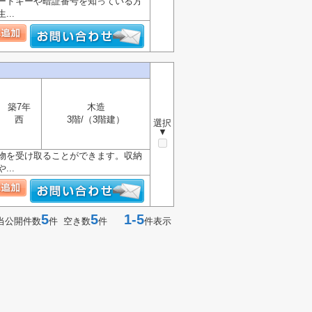
ードキーや暗証番号を知っている方
..
築7年
木造
西
3階/（3階建）
選択
▼
物を受け取ることができます。収納
..
5
5
1-5
当公開件数
件 空き数
件
件表示