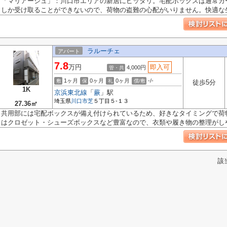
「マリアージュ」：川口市エリアの新居にピッタリ。宅配ボックスは通常カ
しか受け取ることができないので、荷物の盗難の心配がいりません。快適な生.
ラルーチェ
アパート
7.8
万円
即入可
4,000円
管・共
1ヶ月
0ヶ月
0ヶ月
-/-
敷
保
礼
償/敷
徒歩5分
1K
京浜東北線
「
蕨
」駅
埼玉県
川口市
芝
５丁目５-１３
27.36㎡
共用部には宅配ボックスが備え付けられているため、好きなタイミングで荷
はクロゼット・シューズボックスなど豊富なので、衣類や履き物の整理がしや.
該