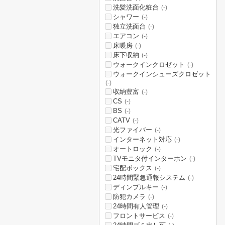
洗髪洗面化粧台
(-)
シャワー
(-)
独立洗面台
(-)
エアコン
(-)
床暖房
(-)
床下収納
(-)
ウォークインクロゼット
(-)
ウォークインシューズクロゼット
(-)
収納豊富
(-)
CS
(-)
BS
(-)
CATV
(-)
光ファイバー
(-)
インターネット対応
(-)
オートロック
(-)
TVモニタ付インターホン
(-)
宅配ボックス
(-)
24時間緊急通報システム
(-)
ディンプルキー
(-)
防犯カメラ
(-)
24時間有人管理
(-)
フロントサービス
(-)