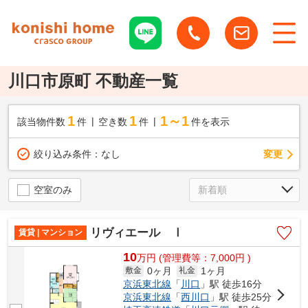
川口市原町 不動産一覧
1
1
1～1
該当物件数
件
空き数
件
件を表示
変更
絞り込み条件：
なし
空室のみ
リヴィエール Ⅰ
賃貸 | マンション
10
万
円
(管理費等：7,000円 )
0ヶ月
1ヶ月
敷金
礼金
京浜東北線
「
川口
」駅 徒歩16分
京浜東北線
「
西川口
」駅 徒歩25分