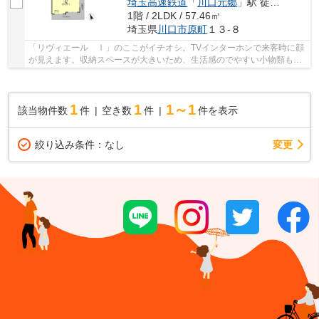
埼玉高速鉄道
「
川口元郷
」駅 徒歩28分
1階 / 2LDK / 57.46㎡
埼玉県
川口市
原町
１３-８
「リヴィエール Ⅰ」のここがイチオシ。TVインターホンで来客時に顔
が見えます。収納スペースが大きいため、生活感のでやすい小物類もす
っきりと隠して収納できる洗面化粧台が付いてい...
1
1
1～1
該当物件数
件
空き数
件
件を表示
変更
絞り込み条件：
なし