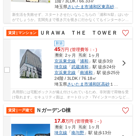
1階 / 3LDK / 66.33㎡
埼玉県
さいたま市浦和区
東高砂町
２６-１
新生活を失敗せず、スタートさせたいならこちらの「浦和Ｎ邸」はいか
がでしょうか。玄関先まで覗き穴を覗きに行かなくてもインターホン越
しに誰が来たのかを確認できるので防犯対策に...
ＵＲＡＷＡ ＴＨＥ ＴＯＷＥＲ
賃貸 | マンション
新築
45
万
円
(管理費等：- )
2ヶ月
1ヶ月
敷金
礼金
京浜東北線
「
浦和
」駅 徒歩3分
埼京線
「
武蔵浦和
」駅 徒歩24分
京浜東北線
「
南浦和
」駅 徒歩25分
24階 / 3LDK / 76.18㎡
埼玉県
さいたま市浦和区
高砂
１丁目１０－８
共用部には宅配ボックスが備え付けられているため、非対面で荷物を受
け取れます。セキュリティ面は、オートロック・TVインターホンなど充
実しているので安心して生活できます。室内設...
ＮガーデンD棟
賃貸 | 一戸建て
17.8
万
円
(管理費等：- )
1ヶ月
1ヶ月
敷金
礼金
埼京線
「
南与野
」駅 徒歩13分