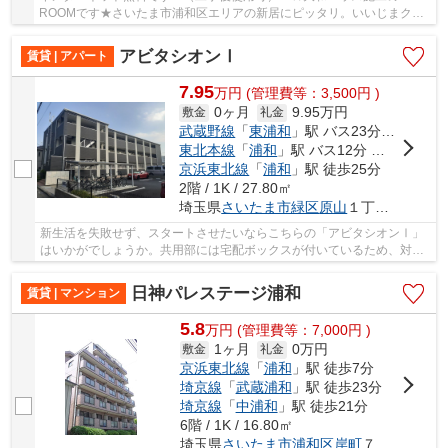
ROOMです★さいたま市浦和区エリアの新居にピッタリ。いいじまクリ
ニックまで389mです。お部屋探しも楽しくワクワクし...
アビタシオンⅠ
賃貸 | アパート
7.95
万
円
(管理費等：3,500円 )
0ヶ月
9.95万円
敷金
礼金
武蔵野線
「
東浦和
」駅 バス23分 「原山」 停歩4分
東北本線
「
浦和
」駅 バス12分 「原山」 停歩2分
京浜東北線
「
浦和
」駅 徒歩25分
2階 / 1K / 27.80㎡
埼玉県
さいたま市緑区
原山
１丁目２－７
新生活を失敗せず、スタートさせたいならこちらの「アビタシオンⅠ」
はいかがでしょうか。共用部には宅配ボックスが付いているため、対面
で荷物を受け取る必要がありません。セキュリテ...
日神パレステージ浦和
賃貸 | マンション
5.8
万
円
(管理費等：7,000円 )
1ヶ月
0万円
敷金
礼金
京浜東北線
「
浦和
」駅 徒歩7分
埼京線
「
武蔵浦和
」駅 徒歩23分
埼京線
「
中浦和
」駅 徒歩21分
6階 / 1K / 16.80㎡
埼玉県
さいたま市浦和区
岸町
７丁目６-１