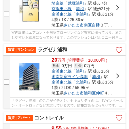
埼京線
「
武蔵浦和
」駅 徒歩7分
京浜東北線
「
浦和
」駅 徒歩21分
京浜東北線
「
南浦和
」駅 徒歩21分
4階 / 1K / 25.36㎡
埼玉県
さいたま市南区
白幡
３丁目８-１５
室内設備はエアコン・全居室フローリングなど豊富に揃っており、過ご
しやすいお部屋になっております。このマンションはバルコニー付き
で、用途に合わせて利用できます。2沿線利用可能...
ラグゼナ浦和
賃貸 | マンション
20
万
円
(管理費等：10,000円 )
0万円
0万円
敷金
礼金
京浜東北線
「
浦和
」駅 徒歩15分
湘南新宿ライン高海
「
浦和
」駅 徒歩15分
京浜東北線
「
北浦和
」駅 徒歩15分
1階 / 2LDK / 55.95㎡
埼玉県
さいたま市浦和区
仲町
４丁目２-１７
「ラグゼナ浦和」のここがイチオシ。セキュリティ面は、TVインターホ
ン・オートロックなど充実しているので、防犯対策もばっちりです。外
装もおしゃれで快適な生活をおくることができ...
コントレイル
賃貸 | アパート
9.55
万
円
(管理費等：4,100円 )