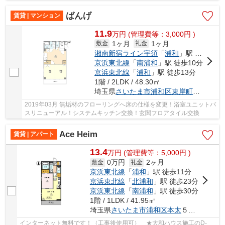
す。モニター越しに来訪者を確認して、インター...
ばんげ
賃貸 | マンション
11.9
万
円
(管理費等：3,000円 )
1ヶ月
1ヶ月
敷金
礼金
湘南新宿ライン宇須
「
浦和
」駅 徒歩13分
京浜東北線
「
南浦和
」駅 徒歩10分
京浜東北線
「
浦和
」駅 徒歩13分
1階 / 2LDK / 48.30㎡
埼玉県
さいたま市浦和区
東岸町
１３-２
2019年03月 無垢材のフローリングへ床の仕様を変更！浴室ユニットバ
スリニューアル！システムキッチン交換！玄関フロアタイル交換
Ace Heim
賃貸 | アパート
13.4
万
円
(管理費等：5,000円 )
0万円
2ヶ月
敷金
礼金
京浜東北線
「
浦和
」駅 徒歩11分
京浜東北線
「
北浦和
」駅 徒歩23分
京浜東北線
「
南浦和
」駅 徒歩30分
1階 / 1LDK / 41.95㎡
埼玉県
さいたま市浦和区
本太
５丁目８-１５
インターネット無料です！（工事後使用可） ★大和ハウス施工のD-