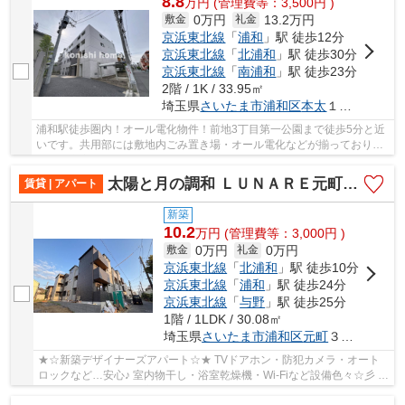
8.8
万
円
(管理費等：3,500円 )
0万円
13.2万円
敷金
礼金
京浜東北線
「
浦和
」駅 徒歩12分
京浜東北線
「
北浦和
」駅 徒歩30分
京浜東北線
「
南浦和
」駅 徒歩23分
2階 / 1K / 33.95㎡
埼玉県
さいたま市浦和区
本太
１丁目１４-１７
浦和駅徒歩圏内！オール電化物件！前地3丁目第一公園まで徒歩5分と近
いです。共用部には敷地内ごみ置き場・オール電化などが揃っており、
とても充実しています。セキュリティ面は、オ...
太陽と月の調和 ＬＵＮＡＲＥ元町（たいようとつきのちょうわ ルナーレモトチョウ）
賃貸 | アパート
新築
10.2
万
円
(管理費等：3,000円 )
0万円
0万円
敷金
礼金
京浜東北線
「
北浦和
」駅 徒歩10分
京浜東北線
「
浦和
」駅 徒歩24分
京浜東北線
「
与野
」駅 徒歩25分
1階 / 1LDK / 30.08㎡
埼玉県
さいたま市浦和区
元町
３丁目２６-７-１
★☆新築デザイナーズアパート☆★ TVドアホン・防犯カメラ・オート
ロックなど…安心♪ 室内物干し・浴室乾燥機・Wi-Fiなど設備色々☆彡 ♪
初期費用定額13万円プラン♪敷0礼0♪