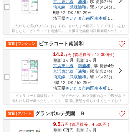
京浜東北線
「
浦和
」駅 徒歩27分
埼京線
「
武蔵浦和
」駅 バス14分 「南浦和駅西口」 停歩4分
5階 / 2LDK / 52.29㎡
埼玉県
さいたま市南区
南本町
１丁目１３-１５
こだわりで選びたい方におすすめ。さいたま市南区エリアで住まいをお
探しなら「ビエラコート南浦和」。京浜東北線南浦和駅周辺への引っ越
しをお考えなら「ビエラコート南浦和」。さい...
ビエラコート南浦和
賃貸 | マンション
14.2
万
円
(管理費等：12,000円 )
1ヶ月
1ヶ月
敷金
礼金
京浜東北線
「
南浦和
」駅 徒歩4分
京浜東北線
「
浦和
」駅 徒歩27分
埼京線
「
武蔵浦和
」駅 バス22分 「南浦和駅西口」 停歩4分
7階 / 2LDK / 52.29㎡
埼玉県
さいたま市南区
南本町
１丁目１３-１５
「ビエラコート南浦和」のここがイチオシ。独立洗面台なので床が水で
濡れたり鏡が曇ったりしにくく、清潔な状態を保ちやすくなっておりま
す。共用部には宅配ボックスが備え付けられて...
グランポルテ美園 Ｂ
賃貸 | アパート
9.5
万
円
(管理費等：4,500円 )
0万円
2ヶ月
敷金
礼金