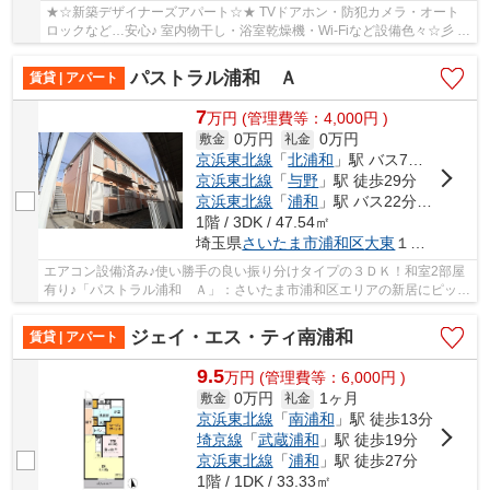
★☆新築デザイナーズアパート☆★ TVドアホン・防犯カメラ・オート
ロックなど…安心♪ 室内物干し・浴室乾燥機・Wi-Fiなど設備色々☆彡 ♪
初期費用定額13万円プラン♪敷0礼0♪
パストラル浦和 Ａ
賃貸 | アパート
7
万
円
(管理費等：4,000円 )
0万円
0万円
敷金
礼金
京浜東北線
「
北浦和
」駅 バス7分 「瀬ヶ崎」 停歩4分
京浜東北線
「
与野
」駅 徒歩29分
京浜東北線
「
浦和
」駅 バス22分 「瀬ヶ崎（埼玉県）」 停歩4分
1階 / 3DK / 47.54㎡
埼玉県
さいたま市浦和区
大東
１丁目１-５
エアコン設備済み♪使い勝手の良い振り分けタイプの３ＤＫ！和室2部屋
有り♪「パストラル浦和 Ａ」：さいたま市浦和区エリアの新居にピッタ
リ。知らない人が来た時でも玄関を開ける必要...
ジェイ・エス・ティ南浦和
賃貸 | アパート
9.5
万
円
(管理費等：6,000円 )
0万円
1ヶ月
敷金
礼金
京浜東北線
「
南浦和
」駅 徒歩13分
埼京線
「
武蔵浦和
」駅 徒歩19分
京浜東北線
「
浦和
」駅 徒歩27分
1階 / 1DK / 33.33㎡