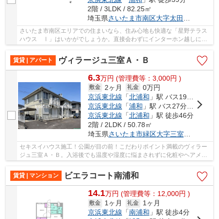
2階 / 3LDK / 82.25㎡
埼玉県
さいたま市南区
大字太田窪
２５６３
さいたま市南区エリアでの住まいなら、住み心地も快適な「星野テラス
ハウス Ⅰ」はいかがでしょうか。直接会わずにインターホン越しに来
訪者を確認できるので、トラブルの事前回避にも...
ヴィラージュ三室Ａ・Ｂ
賃貸 | アパート
6.3
万
円
(管理費等：3,000円 )
2ヶ月
0万円
敷金
礼金
京浜東北線
「
北浦和
」駅 バス19分 「北宿」 停歩5分
京浜東北線
「
浦和
」駅 バス27分 「北宿」 停歩5分
京浜東北線
「
北浦和
」駅 徒歩46分
2階 / 2LDK / 50.78㎡
埼玉県
さいたま市緑区
大字三室
２６１９-
セキスイハウス施工！公園が目の前！こだわりポイント満載のヴィラー
ジュ三室Ａ・Ｂ。入浴後でも温度や湿度に悩まされずに化粧やヘアメイ
クができる独立洗面台を採用しています。共同...
ビエラコート南浦和
賃貸 | マンション
14.1
万
円
(管理費等：12,000円 )
1ヶ月
1ヶ月
敷金
礼金
京浜東北線
「
南浦和
」駅 徒歩4分