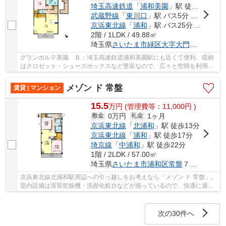
埼玉高速鉄道
「
浦和美園
」駅 徒歩12分
武蔵野線
「
東川口
」駅 バス5分 「大門」 停歩2分
京浜東北線
「
浦和
」駅 バス25分 「大門」 停歩2分
2階 / 1LDK / 49.88㎡
埼玉県
さいたま市緑区
大字大門
２６０７
グランポルテ美園 Ｂ：埼玉高速鉄道浦和美園駅にも近くて便利。収納
はクロゼット・シューズボックスなど豊富なので、広々と空間を利用す
ることも可能です。置き配のセキュリティに心...
メゾン ド 常盤
賃貸 | マンション
15.5
万
円
(管理費等：11,000円 )
0万円
1ヶ月
敷金
礼金
京浜東北線
「
北浦和
」駅 徒歩13分
京浜東北線
「
浦和
」駅 徒歩17分
埼京線
「
中浦和
」駅 徒歩22分
1階 / 2LDK / 57.00㎡
埼玉県
さいたま市浦和区
常盤
７丁目７-２３
京浜東北線北浦和駅周辺への引っ越しをお考えなら「メゾン ド 常盤」。
室内設備は浴室乾燥機・洗面化粧台などが揃っているので、快適に過ご
しやすいお部屋になります。こちらは2LDKの...
次の30件へ