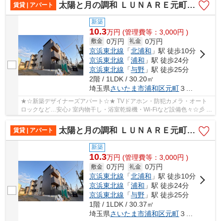
太陽と月の調和 ＬＵＮＡＲＥ元町（たいようとつきのちょうわ ルナーレモトチョウ）
賃貸 | アパート
新築
10.3
万
円
(管理費等：3,000円 )
0万円
0万円
敷金
礼金
京浜東北線
「
北浦和
」駅 徒歩10分
京浜東北線
「
浦和
」駅 徒歩24分
京浜東北線
「
与野
」駅 徒歩25分
2階 / 1LDK / 30.20㎡
埼玉県
さいたま市浦和区
元町
３丁目２６-７-１
★☆新築デザイナーズアパート☆★ TVドアホン・防犯カメラ・オート
ロックなど…安心♪ 室内物干し・浴室乾燥機・Wi-Fiなど設備色々☆彡 ♪
初期費用定額13万円プラン♪敷0礼0♪
太陽と月の調和 ＬＵＮＡＲＥ元町（たいようとつきのちょうわ ルナーレモトチョウ）
賃貸 | アパート
新築
10.3
万
円
(管理費等：3,000円 )
0万円
0万円
敷金
礼金
京浜東北線
「
北浦和
」駅 徒歩10分
京浜東北線
「
浦和
」駅 徒歩24分
京浜東北線
「
与野
」駅 徒歩25分
1階 / 1LDK / 30.37㎡
埼玉県
さいたま市浦和区
元町
３丁目２６-７-１