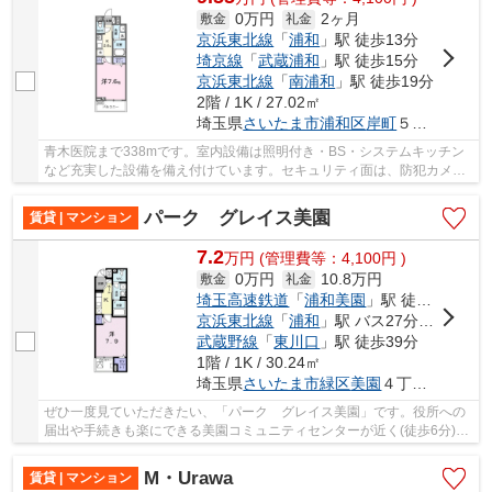
0万円
2ヶ月
敷金
礼金
京浜東北線
「
浦和
」駅 徒歩13分
埼京線
「
武蔵浦和
」駅 徒歩15分
京浜東北線
「
南浦和
」駅 徒歩19分
2階 / 1K / 27.02㎡
埼玉県
さいたま市浦和区
岸町
５丁目２-５
青木医院まで338mです。室内設備は照明付き・BS・システムキッチン
など充実した設備を備え付けています。セキュリティ面は、防犯カメ
ラ・24時間緊急通報システムなどを備え付けている...
パーク グレイス美園
賃貸 | マンション
7.2
万
円
(管理費等：4,100円 )
0万円
10.8万円
敷金
礼金
埼玉高速鉄道
「
浦和美園
」駅 徒歩8分
京浜東北線
「
浦和
」駅 バス27分 「浦和美園駅西口（バス」 停歩8分
武蔵野線
「
東川口
」駅 徒歩39分
1階 / 1K / 30.24㎡
埼玉県
さいたま市緑区
美園
４丁目５-８
ぜひ一度見ていただきたい、「パーク グレイス美園」です。役所への
届出や手続きも楽にできる美園コミュニティセンターが近く(徒歩6分)。
室内設備は照明付き・追い焚き・ネット使用料...
M・Urawa
賃貸 | マンション