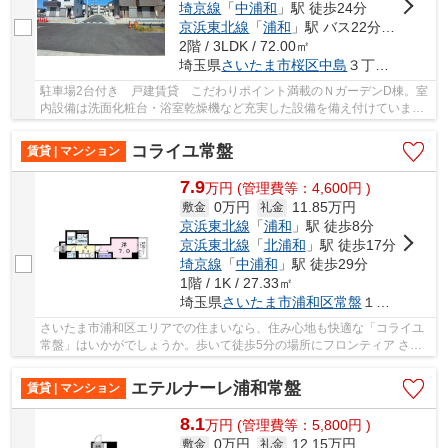
埼京線
「
中浦和
」駅 徒歩24分
京浜東北線
「
浦和
」駅 バス22分 「南元宿」 停歩6分
2階 / 3LDK / 72.00㎡
埼玉県
さいたま市桜区
中島
３丁目１-４-４
駐車場2台付き 戸建賃貸 こだわりポイント満載のＮガーデンD棟。室
内設備は洗面化粧台・浴室乾燥機など充実した設備を備え付けていま
す。共用部には宅配ボックスが備え付けられてい...
コライユ常盤
賃貸 | マンション
7.9
万
円
(管理費等：4,600円 )
0万円
11.85万円
敷金
礼金
京浜東北線
「
浦和
」駅 徒歩8分
京浜東北線
「
北浦和
」駅 徒歩17分
埼京線
「
中浦和
」駅 徒歩29分
1階 / 1K / 27.33㎡
埼玉県
さいたま市浦和区
常盤
１丁目３-１８
さいたま市浦和区エリアでの住まいなら、住み心地も快適な「コライユ
常盤」はいかがでしょうか。歩いて徒歩5分の場所にフロンティア さい
たま営業所もあります。当社では、京浜東北線...
エテルナーレ浦和常盤
賃貸 | マンション
8.1
万
円
(管理費等：5,800円 )
0万円
12.15万円
敷金
礼金