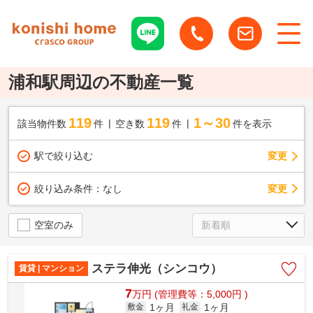
浦和駅周辺の不動産一覧
119
119
1～30
該当物件数
件
空き数
件
件を表示
駅で絞り込む
変更
変更
絞り込み条件：
なし
空室のみ
ステラ伸光（シンコウ）
賃貸 | マンション
7
万
円
(管理費等：5,000円 )
1ヶ月
1ヶ月
敷金
礼金