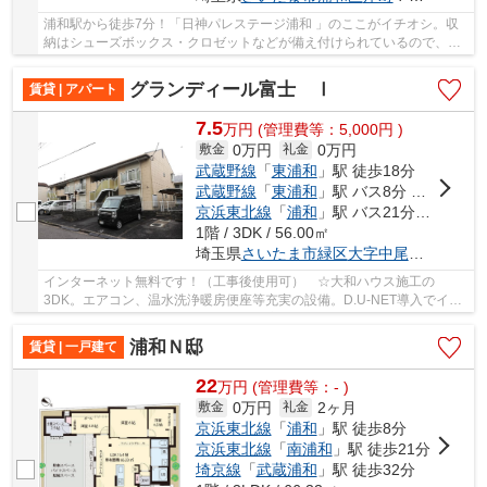
浦和駅から徒歩7分！「日神パレステージ浦和 」のここがイチオシ。収
納はシューズボックス・クロゼットなどが備え付けられているので、衣
類や日用品の収納に重宝します。こちらのマン...
グランディール富士 Ⅰ
賃貸 | アパート
7.5
万
円
(管理費等：5,000円 )
0万円
0万円
敷金
礼金
武蔵野線
「
東浦和
」駅 徒歩18分
武蔵野線
「
東浦和
」駅 バス8分 「中丸団地北」 停歩1分
京浜東北線
「
浦和
」駅 バス21分 「尾間木公民館」 停歩9分
1階 / 3DK / 56.00㎡
埼玉県
さいたま市緑区
大字中尾
２０２９-
インターネット無料です！（工事後使用可） ☆大和ハウス施工の
3DK。エアコン、温水洗浄暖房便座等充実の設備。D.U-NET導入でイン
ターネットの使用料金は無料。ぜひ一度ご内見を☆
浦和Ｎ邸
賃貸 | 一戸建て
22
万
円
(管理費等：- )
0万円
2ヶ月
敷金
礼金
京浜東北線
「
浦和
」駅 徒歩8分
京浜東北線
「
南浦和
」駅 徒歩21分
埼京線
「
武蔵浦和
」駅 徒歩32分