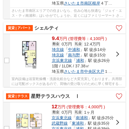
埼玉県
さいたま市南区
根岸
４丁目３-１１
さいたま市南区エリアでの住まいなら、住み心地も快適な「ジェイ・エ
ス・ティ南浦和」はいかがでしょうか。近くにはファミリーマート さい
たま根岸五丁目店(徒歩6分)がありちょっとし...
シェルティ
賃貸 | アパート
9.4
万
円
(管理費等：4,100円 )
0万円
12.4万円
敷金
礼金
埼京線
「
中浦和
」駅 徒歩14分
埼京線
「
南与野
」駅 徒歩15分
京浜東北線
「
浦和
」駅 徒歩26分
1階 / 1LDK / 37.38㎡
埼玉県
さいたま市中央区
大戸
１丁目３０-１
室内設備は浴室乾燥機・洗面化粧台など大変充実しております。共用部
には宅配ボックスがあるので、荷物の受け取りのために早く帰宅する必
要がありません。収納はクロゼット・シューズ...
星野テラスハウス Ⅰ
賃貸 | テラス
12
万
円
(管理費等：4,000円 )
0万円
1ヶ月
敷金
礼金
京浜東北線
「
南浦和
」駅 徒歩25分
武蔵野線
「
東浦和
」駅 徒歩35分
京浜東北線
「
浦和
」駅 徒歩39分