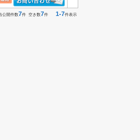
7
7
1-7
当公開件数
件 空き数
件
件表示