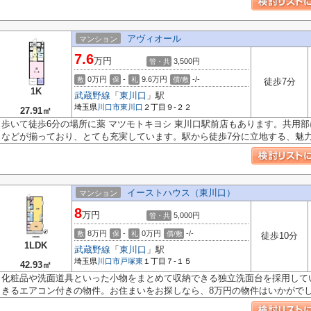
アヴィオール
マンション
7.6
万円
3,500円
管・共
0万円
-
9.6万円
-/-
敷
保
礼
償/敷
徒歩7分
1K
武蔵野線
「
東川口
」駅
埼玉県
川口市
東川口
２丁目９-２２
27.91㎡
歩いて徒歩6分の場所に薬 マツモトキヨシ 東川口駅前店もあります。共用
などが揃っており、とても充実しています。駅から徒歩7分に立地する、魅力.
イーストハウス（東川口）
マンション
8
万円
5,000円
管・共
8万円
-
0万円
-/-
敷
保
礼
償/敷
徒歩10分
1LDK
武蔵野線
「
東川口
」駅
埼玉県
川口市
戸塚東
１丁目７-１５
42.93㎡
化粧品や洗面道具といった小物をまとめて収納できる独立洗面台を採用して
きるエアコン付きの物件。お住まいをお探しなら、8万円の物件はいかがでしょ