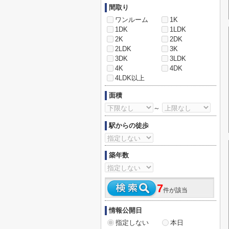
間取り
ワンルーム
1K
1DK
1LDK
2K
2DK
2LDK
3K
3DK
3LDK
4K
4DK
4LDK以上
面積
～
駅からの徒歩
築年数
7
件が該当
情報公開日
指定しない
本日