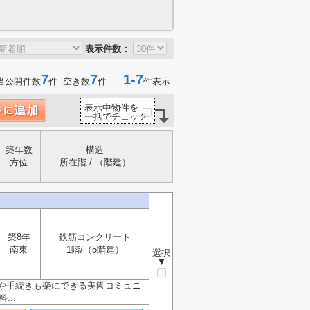
表示件数：
7
7
1-7
当公開件数
件 空き数
件
件表示
表示中物件を
一括でチェック
築年数
構造
方位
所在階 / （階建）
築8年
鉄筋コンクリート
南東
1階/（5階建）
選択
▼
や手続きも楽にできる美園コミュニ
..