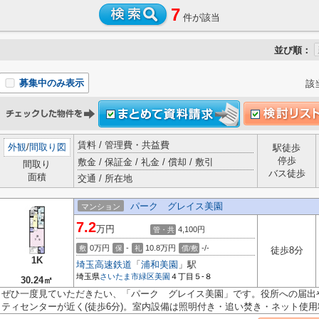
7
件が該当
並び順：
募集中のみ表示
該
賃料 / 管理費・共益費
外観
/
間取り図
駅徒歩
停歩
敷金 / 保証金 / 礼金 / 償却 / 敷引
間取り
バス徒歩
面積
交通 / 所在地
パーク グレイス美園
マンション
7.2
万円
4,100円
管・共
0万円
-
10.8万円
-/-
敷
保
礼
償/敷
徒歩8分
1K
埼玉高速鉄道
「
浦和美園
」駅
埼玉県
さいたま市緑区
美園
４丁目５-８
30.24㎡
ぜひ一度見ていただきたい、「パーク グレイス美園」です。役所への届出
ティセンターが近く(徒歩6分)。室内設備は照明付き・追い焚き・ネット使用料.