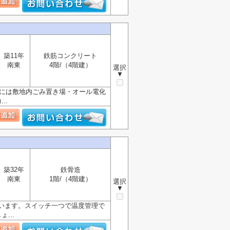
築11年
鉄筋コンクリート
南東
4階/（4階建）
選択
▼
部には敷地内ごみ置き場・オール電化
..
築32年
鉄骨造
南東
1階/（4階建）
選択
▼
います。スイッチ一つで温度管理で
...