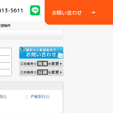
813-5611
お問い合わせ
賃貸物件
宿
戸塚安行
(2)
(2)