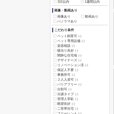
3日以内
1週間以内
画像・動画あり
画像あり
動画あり
パノラマあり
こだわり条件
ペット飼育可
(-)
ペット専用設備
(-)
楽器相談
(-)
陽当り良好
(-)
閑静な住宅地
(-)
デザイナーズ
(-)
リノベーション済
(-)
保証人不要
(-)
事務所可
(-)
２人入居可
(-)
バリアフリー
(-)
分割可
(-)
分譲タイプ
(-)
管理人常駐
(-)
眺望良好
(-)
二世帯住宅
(-)
フリーレント
(-)