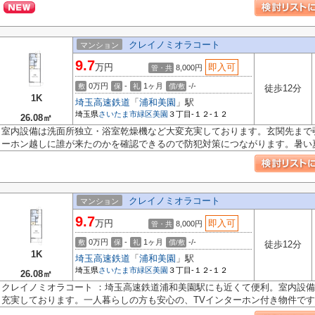
クレイノミオラコート
マンション
9.7
万円
即入可
8,000円
管・共
0万円
-
1ヶ月
-/-
敷
保
礼
償/敷
徒歩12分
1K
埼玉高速鉄道
「
浦和美園
」駅
埼玉県
さいたま市緑区
美園
３丁目-１２-１２
26.08㎡
室内設備は洗面所独立・浴室乾燥機など大変充実しております。玄関先まで
ーホン越しに誰が来たのかを確認できるので防犯対策につながります。暑い夏.
クレイノミオラコート
マンション
9.7
万円
即入可
8,000円
管・共
0万円
-
1ヶ月
-/-
敷
保
礼
償/敷
徒歩12分
1K
埼玉高速鉄道
「
浦和美園
」駅
埼玉県
さいたま市緑区
美園
３丁目-１２-１２
26.08㎡
クレイノミオラコート ：埼玉高速鉄道浦和美園駅にも近くて便利。室内設
充実しております。一人暮らしの方も安心の、TVインターホン付き物件です。