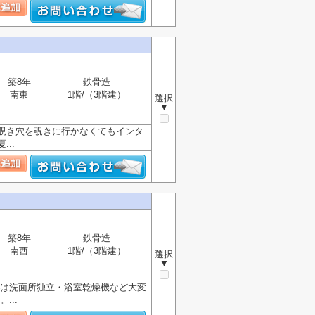
築8年
鉄骨造
南東
1階/（3階建）
選択
▼
覗き穴を覗きに行かなくてもインタ
..
築8年
鉄骨造
南西
1階/（3階建）
選択
▼
備は洗面所独立・浴室乾燥機など大変
...