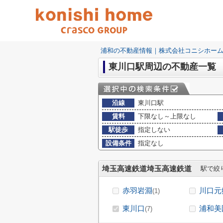
浦和の不動産情報｜株式会社コニシホー
東川口駅周辺の不動産一覧
沿線
東川口駅
賃料
下限なし～上限なし
駅徒歩
指定しない
設備条件
指定なし
埼玉高速鉄道埼玉高速鉄道
駅で絞
赤羽岩淵
川口元
(1)
東川口
浦和美
(7)