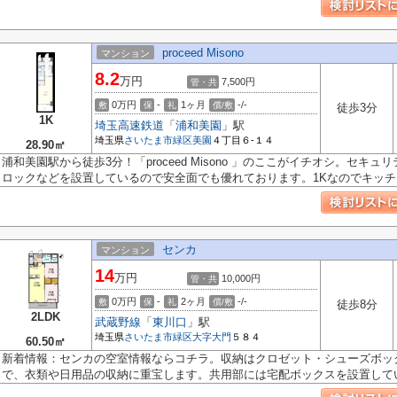
proceed Misono
マンション
8.2
万円
7,500円
管・共
0万円
-
1ヶ月
-/-
敷
保
礼
償/敷
徒歩3分
1K
埼玉高速鉄道
「
浦和美園
」駅
埼玉県
さいたま市緑区
美園
４丁目６-１４
28.90㎡
浦和美園駅から徒歩3分！「proceed Misono 」のここがイチオシ。セキ
ロックなどを設置しているので安全面でも優れております。1Kなのでキッチン.
センカ
マンション
14
万円
10,000円
管・共
0万円
-
2ヶ月
-/-
敷
保
礼
償/敷
徒歩8分
2LDK
武蔵野線
「
東川口
」駅
埼玉県
さいたま市緑区
大字大門
５８４
60.50㎡
新着情報：センカの空室情報ならコチラ。収納はクロゼット・シューズボッ
で、衣類や日用品の収納に重宝します。共用部には宅配ボックスを設置している