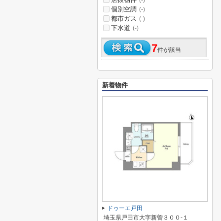
(-)
個別空調
(-)
都市ガス
(-)
下水道
(-)
7
件が該当
新着物件
ドゥーエ戸田
埼玉県戸田市大字新曽３００-１