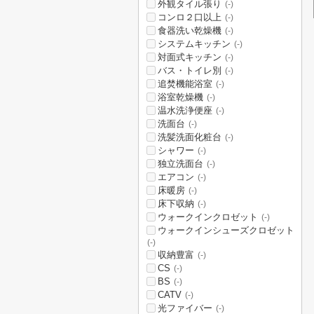
外観タイル張り
(-)
コンロ２口以上
(-)
食器洗い乾燥機
(-)
システムキッチン
(-)
対面式キッチン
(-)
バス・トイレ別
(-)
追焚機能浴室
(-)
浴室乾燥機
(-)
温水洗浄便座
(-)
洗面台
(-)
洗髪洗面化粧台
(-)
シャワー
(-)
独立洗面台
(-)
エアコン
(-)
床暖房
(-)
床下収納
(-)
ウォークインクロゼット
(-)
ウォークインシューズクロゼット
(-)
収納豊富
(-)
CS
(-)
BS
(-)
CATV
(-)
光ファイバー
(-)