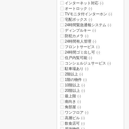
インターネット対応
(-)
オートロック
(-)
TVモニタ付インターホン
(-)
宅配ボックス
(-)
24時間緊急通報システム
(-)
ディンプルキー
(-)
防犯カメラ
(-)
24時間有人管理
(-)
フロントサービス
(-)
24時間ゴミ出し可
(-)
住戸内覧可能
(-)
コンシェルジュサービス
(-)
駐車場あり
(-)
2階以上
(-)
1階の物件
(-)
10階以上
(-)
20階以上
(-)
最上階
(-)
南向き
(-)
角部屋
(-)
ワンフロア
(-)
高層ビル
(-)
飲食店可
(-)
居抜物件