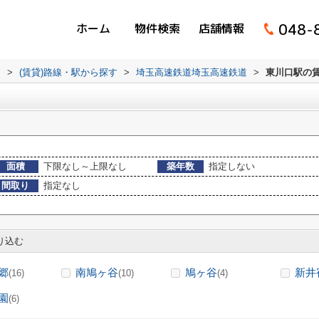
048-
ホーム
物件検索
店舗情報
ム
>
(賃貸)路線・駅から探す
>
埼玉高速鉄道埼玉高速鉄道
>
東川口駅の
面積
下限なし～上限なし
築年数
指定しない
間取り
指定なし
り込む
郷
南鳩ヶ谷
鳩ヶ谷
新井
(16)
(10)
(4)
園
(6)