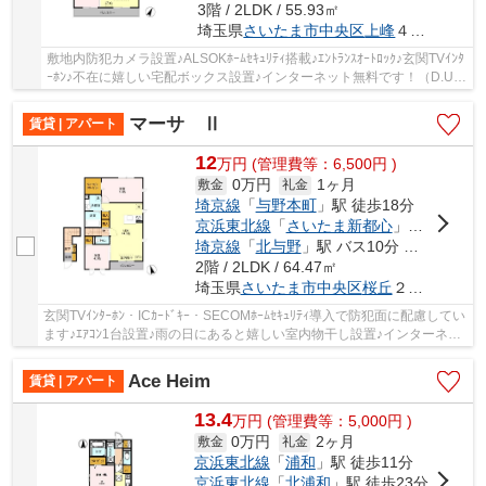
3階 / 2LDK / 55.93㎡
埼玉県
さいたま市中央区
上峰
４丁目１４-２３
敷地内防犯カメラ設置♪ALSOKﾎｰﾑｾｷｭﾘﾃｨ搭載♪ｴﾝﾄﾗﾝｽｵｰﾄﾛｯｸ♪玄関TVｲﾝﾀ
ｰﾎﾝ♪不在に嬉しい宅配ボックス設置♪インターネット無料です！（D.U-
NET。回線工事後使用可）
マーサ Ⅱ
賃貸 | アパート
12
万
円
(管理費等：6,500円 )
0万円
1ヶ月
敷金
礼金
埼京線
「
与野本町
」駅 徒歩18分
京浜東北線
「
さいたま新都心
」駅 バス18分 「三ツ又」 停歩3分
埼京線
「
北与野
」駅 バス10分 「三ツ又」 停歩3分
2階 / 2LDK / 64.47㎡
埼玉県
さいたま市中央区
桜丘
２丁目６-１３
玄関TVｲﾝﾀｰﾎﾝ・ICｶｰﾄﾞｷｰ・SECOMﾎｰﾑｾｷｭﾘﾃｨ導入で防犯面に配慮してい
ます♪ｴｱｺﾝ1台設置♪雨の日にあると嬉しい室内物干し設置♪インターネッ
ト無料です！（D.U-NET。回線工事後使用可）
Ace Heim
賃貸 | アパート
13.4
万
円
(管理費等：5,000円 )
0万円
2ヶ月
敷金
礼金
京浜東北線
「
浦和
」駅 徒歩11分
京浜東北線
「
北浦和
」駅 徒歩23分