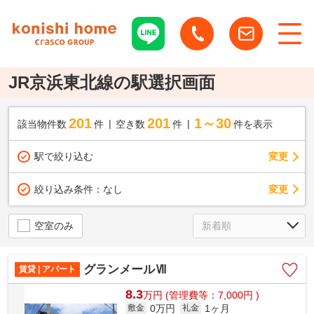
JR京浜東北線の駅選択画面
201
201
1～30
該当物件数
件
空き数
件
件を表示
駅で絞り込む
変更
変更
絞り込み条件：
なし
空室のみ
グランメールⅦ
賃貸 | アパート
8.3
万
円
(管理費等：7,000円 )
0万円
1ヶ月
敷金
礼金