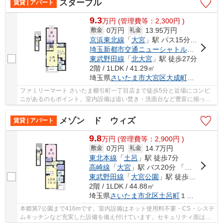
スターブル
賃貸 | アパート
9.3
万
円
(管理費等：2,300円 )
0万円
13.95万円
敷金
礼金
京浜東北線
「
大宮
」駅 バス15分 「大成消防署」 停歩6分
埼玉新都市交通ニューシャトル
「
鉄道博物
東武野田線
「
北大宮
」駅 徒歩27分
2階 / 1LDK / 41.29㎡
埼玉県
さいたま市大宮区
大成町
１丁目５０
ファミリーマート さいたま櫛引町一丁目店まで徒歩5分と近場にコンビ
ニがあるのもポイント。室内設備は追い焚き・洗面台など豊富に揃って
おり、過ごしやすいお部屋になっております。...
メゾン ド ウィズ
賃貸 | アパート
9.8
万
円
(管理費等：2,900円 )
0万円
14.7万円
敷金
礼金
東北本線
「
土呂
」駅 徒歩7分
高崎線
「
大宮
」駅 バス20分 「神明橋北」 停歩2分
東武野田線
「
大宮公園
」駅 徒歩21分
2階 / 1LDK / 44.88㎡
埼玉県
さいたま市北区
土呂町
１丁目６９-４
本郷第7公園まで416mです。室内設備はネット使用料不要・CS・システ
ムキッチンなど充実した設備を備え付けています。セキュリティ面は、