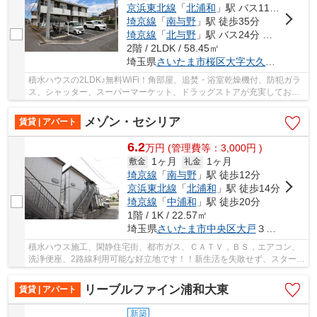
京浜東北線
「
北浦和
」駅 バス11分 「片町停」 停歩3分
埼京線
「
南与野
」駅 徒歩35分
埼京線
「
北与野
」駅 バス24分 「天王前（埼玉県）」 停歩6分
2階 / 2LDK / 58.45㎡
埼玉県
さいたま市桜区
大字大久保領家
１４
積水ハウスの2LDK♪無料WiFi！角部屋、追焚・浴室乾燥機付、防犯ガラ
ス、シャッター、スーパーマーケット、ドラッグストアが充実しており
ます！「グランメールⅦ 」：さいたま市桜区エリ...
メゾン・セシリア
賃貸 | アパート
6.2
万
円
(管理費等：3,000円 )
1ヶ月
1ヶ月
敷金
礼金
埼京線
「
南与野
」駅 徒歩12分
京浜東北線
「
北浦和
」駅 徒歩14分
埼京線
「
中浦和
」駅 徒歩20分
1階 / 1K / 22.57㎡
埼玉県
さいたま市中央区
大戸
３丁目１７-１
積水ハウス施工、閑静住宅街、都市ガス、ＣＡＴＶ，ＢＳ，エアコン、
洗浄便座、2路線利用可能な好立地です！！新生活を失敗せず、スタート
させたいならこちらの「メゾン・セシリア 」...
リーブルファイン浦和大東
賃貸 | アパート
新築