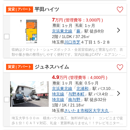
ターネットの使用料金は無料。ぜひ一度ご内見を☆
平田ハイツ
賃貸 | アパート
7
万
円
(管理費等：3,000円 )
1ヶ月
1ヶ月
敷金
礼金
京浜東北線
「
蕨
」駅 徒歩8分
2階 / 1LDK / 37.26㎡
埼玉県
川口市
芝
４丁目１５-２８
収納はクロゼット・シューズボックス・全居室収納など豊富なので、衣
類や履き物の整理がしやすく便利です。室内設備はCATV・エアコン・ネ
ット使用料不要など大変充実しております。敷...
ジュネスハイム
賃貸 | アパート
4.9
万
円
(管理費等：4,000円 )
1ヶ月
0.5ヶ月
敷金
礼金
京浜東北線
「
北浦和
」駅 バス10分 「大久保団地停」 停歩2分
埼京線
「
与野本町
」駅 バス4分 「大久保団地（埼玉県）」 停歩3分
埼京線
「
南与野
」駅 徒歩32分
1階 / 1K / 21.18㎡
埼玉県
さいたま市桜区
大字大久保領家
８９
埼玉大学５００ｍ 積水ハウス施工、無料WiFiあり！ コンビニまで徒
歩１分！ＣＡＴＶ対応、礼金・更新料ありません！！テレビモニター及
び温水洗浄便座！「ジュネスハイム 」：さいた...