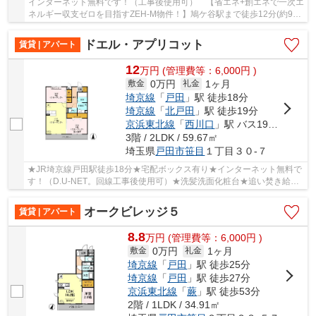
インターネット無料です！（工事後使用可） 【省エネ+創エネで一次エ
ネルギー収支ゼロを目指すZEH-M物件！】鳩ケ谷駅まで徒歩12分(約960
ｍ)！全室高効率エアコン付き！D.U-NET Wi-Fi...
ドエル・アプリコット
賃貸 | アパート
12
万
円
(管理費等：6,000円 )
0万円
1ヶ月
敷金
礼金
埼京線
「
戸田
」駅 徒歩18分
埼京線
「
北戸田
」駅 徒歩19分
京浜東北線
「
西川口
」駅 バス19分 「山宮橋」 停歩5分
3階 / 2LDK / 59.67㎡
埼玉県
戸田市
笹目
１丁目３０-７
★JR埼京線戸田駅徒歩18分★宅配ボックス有り★インターネット無料で
す！（D.U-NET。回線工事後使用可）★洗髪洗面化粧台★追い焚き給湯
器付きの一坪風呂でリフレッシュ★ガスコンロのシステ...
オークビレッジ５
賃貸 | アパート
8.8
万
円
(管理費等：6,000円 )
0万円
1ヶ月
敷金
礼金
埼京線
「
戸田
」駅 徒歩25分
埼京線
「
戸田
」駅 徒歩27分
京浜東北線
「
蕨
」駅 徒歩53分
2階 / 1LDK / 34.91㎡