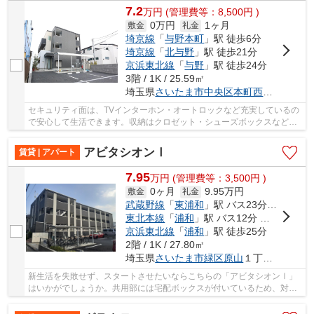
7.2
万
円
(管理費等：8,500円 )
0万円
1ヶ月
敷金
礼金
埼京線
「
与野本町
」駅 徒歩6分
埼京線
「
北与野
」駅 徒歩21分
京浜東北線
「
与野
」駅 徒歩24分
3階 / 1K / 25.59㎡
埼玉県
さいたま市中央区
本町西
１丁目３-
セキュリティ面は、TVインターホン・オートロックなど充実しているの
で安心して生活できます。収納はクロゼット・シューズボックスなどが
備え付けられているので、衣類や日用品の収納...
アビタシオンⅠ
賃貸 | アパート
7.95
万
円
(管理費等：3,500円 )
0ヶ月
9.95万円
敷金
礼金
武蔵野線
「
東浦和
」駅 バス23分 「原山」 停歩4分
東北本線
「
浦和
」駅 バス12分 「原山」 停歩2分
京浜東北線
「
浦和
」駅 徒歩25分
2階 / 1K / 27.80㎡
埼玉県
さいたま市緑区
原山
１丁目２－７
新生活を失敗せず、スタートさせたいならこちらの「アビタシオンⅠ」
はいかがでしょうか。共用部には宅配ボックスが付いているため、対面
で荷物を受け取る必要がありません。セキュリテ...