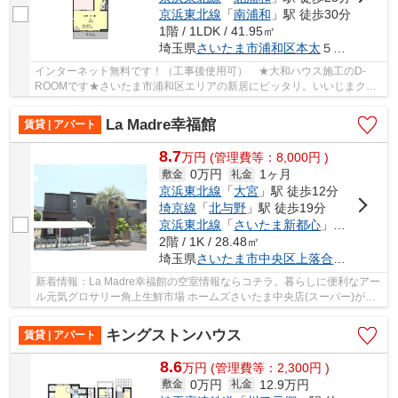
京浜東北線
「
南浦和
」駅 徒歩30分
1階 / 1LDK / 41.95㎡
埼玉県
さいたま市浦和区
本太
５丁目８-１５
インターネット無料です！（工事後使用可） ★大和ハウス施工のD-
ROOMです★さいたま市浦和区エリアの新居にピッタリ。いいじまクリ
ニックまで389mです。お部屋探しも楽しくワクワクし...
La Madre幸福館
賃貸 | アパート
8.7
万
円
(管理費等：8,000円 )
0万円
1ヶ月
敷金
礼金
京浜東北線
「
大宮
」駅 徒歩12分
埼京線
「
北与野
」駅 徒歩19分
京浜東北線
「
さいたま新都心
」駅 徒歩23分
2階 / 1K / 28.48㎡
埼玉県
さいたま市中央区
上落合
８丁目１１
新着情報：La Madre幸福館の空室情報ならコチラ。暮らしに便利なアー
ル元気グロサリー角上生鮮市場 ホームズさいたま中央店(スーパー)がこ
ちらから299mのところにあります。こちらは1...
キングストンハウス
賃貸 | アパート
8.6
万
円
(管理費等：2,300円 )
0万円
12.9万円
敷金
礼金