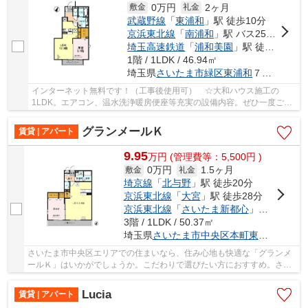
0万円
2ヶ月
敷金
礼金
武蔵野線
「
東浦和
」駅 徒歩10分
京浜東北線
「
南浦和
」駅 バス25分 「浅間下（埼玉県）」 停歩7分
埼玉高速鉄道
「
浦和美園
」駅 徒歩55分
1階 / 1LDK / 46.94㎡
埼玉県
さいたま市緑区
東浦和
７丁目４-１２
インターネット無料です！（工事後使用可） ☆大和ハウス施工の
1LDK。エアコン、温水洗浄暖房便座等充実の設備内容。ぜひ一度ご内
見ください☆
グランメールＫ
賃貸 | アパート
9.95
万
円
(管理費等：5,500円 )
0万円
1.5ヶ月
敷金
礼金
埼京線
「
北与野
」駅 徒歩20分
京浜東北線
「
大宮
」駅 徒歩28分
京浜東北線
「
さいたま新都心
」駅 徒歩25分
3階 / 1LDK / 50.37㎡
埼玉県
さいたま市中央区
本町東
６丁目１２
さいたま市中央区エリアでの住まいなら、住み心地も快適な「グランメ
ールＫ」はいかがでしょうか。こだわりで選びたい方におすすめ。さい
たま市中央区エリアで住まいをお探しなら「グ...
Lucia
賃貸 | アパート