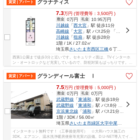
グラナティス
賃貸 | アパート
7.3
万
円
(管理費等：3,500円 )
0万円
10.95万円
敷金
礼金
川越線
「
西大宮
」駅 徒歩11分
高崎線
「
大宮
」駅 バス25分 「シティーハイツ三橋」 停歩4分
川越線
「
指扇
」駅 徒歩28分
1階 / 1K / 27.02㎡
埼玉県
さいたま市西区
三橋
６丁目１２６０-３
西第1公園まで徒歩3分と近いです。セキュリティ面は、TVインターホ
ン・オートロックなど充実しているので、防犯対策もばっちりです。室
内設備は洗面所独立・浴室乾燥機などが揃ってお...
グランディール富士 Ⅰ
賃貸 | アパート
7.5
万
円
(管理費等：5,000円 )
0万円
0万円
敷金
礼金
武蔵野線
「
東浦和
」駅 徒歩18分
武蔵野線
「
東浦和
」駅 バス8分 「中丸団地北」 停歩1分
京浜東北線
「
浦和
」駅 バス21分 「尾間木公民館」 停歩9分
1階 / 3DK / 56.00㎡
埼玉県
さいたま市緑区
大字中尾
２０２９-
インターネット無料です！（工事後使用可） ☆大和ハウス施工の
3DK。エアコン、温水洗浄暖房便座等充実の設備。D.U-NET導入でイン