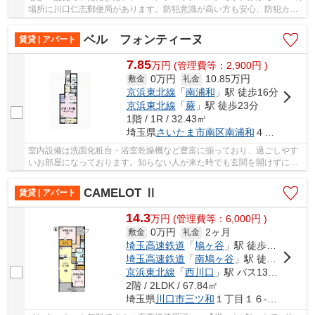
場所に川口仁志郵便局があります。防犯意識が高い方も安心、防犯カメ
ラ設備付きです。快適な暮らしがしたいとお考...
ベル フォンティーヌ
賃貸 | アパート
7.85
万
円
(管理費等：2,900円 )
0万円
10.85万円
敷金
礼金
京浜東北線
「
南浦和
」駅 徒歩16分
京浜東北線
「
蕨
」駅 徒歩23分
1階 / 1R / 32.43㎡
埼玉県
さいたま市南区
南浦和
４丁目５-７
室内設備は洗面化粧台・浴室乾燥機など豊富に揃っており、過ごしやす
いお部屋になっております。知らない人が来た時でも玄関を開けずに顔
を確認できるモニター付きインターホンが付い...
CAMELOT Ⅱ
賃貸 | アパート
14.3
万
円
(管理費等：6,000円 )
0万円
2ヶ月
敷金
礼金
埼玉高速鉄道
「
鳩ヶ谷
」駅 徒歩12分
埼玉高速鉄道
「
南鳩ヶ谷
」駅 徒歩17分
京浜東北線
「
西川口
」駅 バス13分 「鳩ヶ谷庁舎」 停歩4分
2階 / 2LDK / 67.84㎡
埼玉県
川口市
三ツ和
１丁目１６-１５