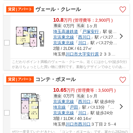
防犯カメラ・ダブルロックキーなど充実している...
ヴェール・クレール
賃貸 | アパート
10.8
万
円
(管理費等：2,900円 )
0万円
1ヶ月
敷金
礼金
埼玉高速鉄道
「
戸塚安行
」駅 徒歩27分
京浜東北線
「
西川口
」駅 バス27分 「安行領家」 停歩5分
京浜東北線
「
川口
」駅 バス27分 「原」 停歩6分
2階 / 2LDK / 61.27㎡
埼玉県
川口市
大字安行原
２３３９-１
こだわりポイント満載のヴェール・クレール。近くにはかしや(徒歩5分)
がありちょっとした買い物に便利です。素敵なデザインでゆとりのある
生活ができる2LDK。生活する上でもっとも大切...
コンテ・ボヌール
賃貸 | アパート
10.65
万
円
(管理費等：3,500円 )
0万円
1ヶ月
敷金
礼金
京浜東北線
「
西川口
」駅 徒歩8分
埼京線
「
戸田
」駅 バス13分 「西川口二丁目」 停歩7分
京浜東北線
「
川口
」駅 徒歩24分
3階 / 1LDK / 40.14㎡
埼玉県
川口市
西川口
３丁目２５-４
ぜひ一度見ていただきたい、「コンテ・ボヌール」です。家から282mの