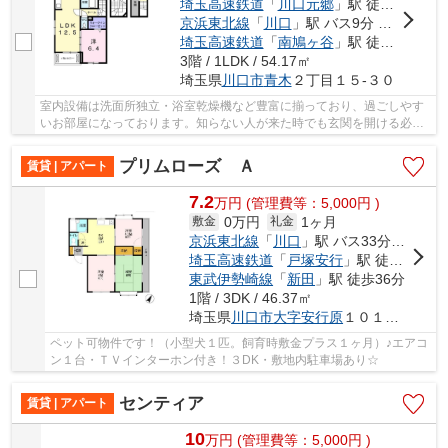
埼玉高速鉄道
「
川口元郷
」駅 徒歩15分
京浜東北線
「
川口
」駅 バス9分 「青木橋」 停歩5分
埼玉高速鉄道
「
南鳩ヶ谷
」駅 徒歩17分
3階 / 1LDK / 54.17㎡
埼玉県
川口市
青木
２丁目１５-３０
室内設備は洗面所独立・浴室乾燥機など豊富に揃っており、過ごしやす
いお部屋になっております。知らない人が来た時でも玄関を開ける必要
がなくなるモニター付きインターホンが付いて...
プリムローズ Ａ
賃貸 | アパート
7.2
万
円
(管理費等：5,000円 )
0万円
1ヶ月
敷金
礼金
京浜東北線
「
川口
」駅 バス33分 「安行原団地」 停歩2分
埼玉高速鉄道
「
戸塚安行
」駅 徒歩34分
東武伊勢崎線
「
新田
」駅 徒歩36分
1階 / 3DK / 46.37㎡
埼玉県
川口市
大字安行原
１０１８-１
ペット可物件です！（小型犬１匹。飼育時敷金プラス１ヶ月）♪エアコ
ン１台・ＴＶインターホン付き！３DK・敷地内駐車場あり☆
センティア
賃貸 | アパート
10
万
円
(管理費等：5,000円 )