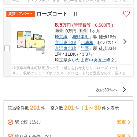
テム、ＴＶドアフォン、ＢＳ ぜひ一度見ていただきたい、「レアルコ
ート１ 」です。化粧品やスタイリング剤などを...
ローズコート Ⅱ
賃貸 | アパート
8.5
万
円
(管理費等：6,500円 )
0万円
1ヶ月
敷金
礼金
埼京線
「
与野本町
」駅 徒歩16分
京浜東北線
「
北浦和
」駅 バス17分 「陣屋」 停歩7分
京浜東北線
「
与野
」駅 徒歩33分
1階 / 1LDK / 43.37㎡
埼玉県
さいたま市中央区
上峰
２丁目１８-１５-７
埼京線与野本町駅周辺への引っ越しをお考えなら「ローズコート
Ⅱ」。収納はシューズボックス・クロゼットなど豊富なので、広々と空
間を利用することも可能です。家賃8.5万円でおすす...
次の30件へ
201
201
1～30
該当物件数
件
空き数
件
件を表示
駅で絞り込む
変更
変更
絞り込み条件：
なし