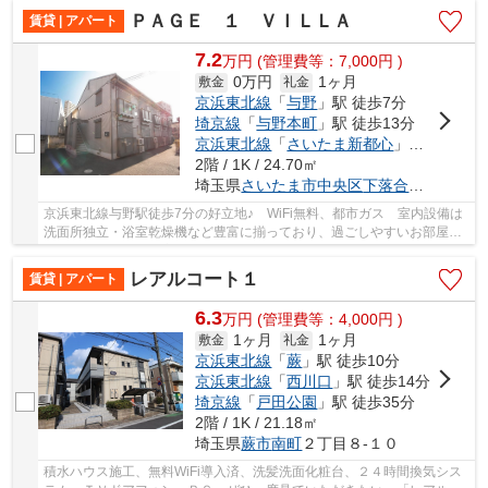
ＰＡＧＥ １ ＶＩＬＬＡ
賃貸 | アパート
7.2
万
円
(管理費等：7,000円 )
0万円
1ヶ月
敷金
礼金
京浜東北線
「
与野
」駅 徒歩7分
埼京線
「
与野本町
」駅 徒歩13分
京浜東北線
「
さいたま新都心
」駅 徒歩20分
2階 / 1K / 24.70㎡
埼玉県
さいたま市中央区
下落合
２丁目２１
京浜東北線与野駅徒歩7分の好立地♪ WiFi無料、都市ガス 室内設備は
洗面所独立・浴室乾燥機など豊富に揃っており、過ごしやすいお部屋に
なっております。来客が一目でわかるTVインタ...
レアルコート１
賃貸 | アパート
6.3
万
円
(管理費等：4,000円 )
1ヶ月
1ヶ月
敷金
礼金
京浜東北線
「
蕨
」駅 徒歩10分
京浜東北線
「
西川口
」駅 徒歩14分
埼京線
「
戸田公園
」駅 徒歩35分
2階 / 1K / 21.18㎡
埼玉県
蕨市
南町
２丁目８-１０
積水ハウス施工、無料WiFi導入済、洗髪洗面化粧台、２４時間換気シス