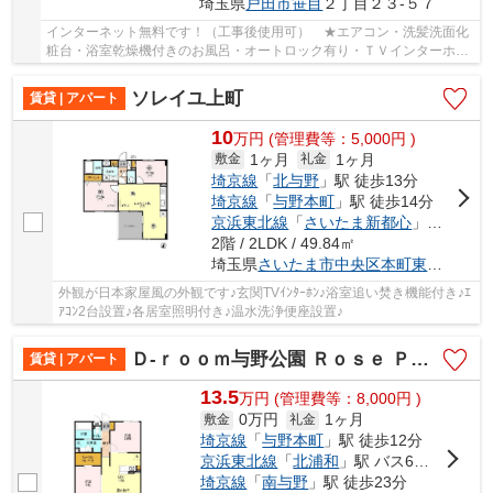
埼玉県
戸田市
笹目
２丁目２３-５７
インターネット無料です！（工事後使用可） ★エアコン・洗髪洗面化
粧台・浴室乾燥機付きのお風呂・オートロック有り・ＴＶインターホ
ン・ホームセキュリティ導入物件★
ソレイユ上町
賃貸 | アパート
10
万
円
(管理費等：5,000円 )
1ヶ月
1ヶ月
敷金
礼金
埼京線
「
北与野
」駅 徒歩13分
埼京線
「
与野本町
」駅 徒歩14分
京浜東北線
「
さいたま新都心
」駅 徒歩24分
2階 / 2LDK / 49.84㎡
埼玉県
さいたま市中央区
本町東
４丁目２
外観が日本家屋風の外観です♪玄関TVｲﾝﾀｰﾎﾝ♪浴室追い焚き機能付き♪ｴ
ｱｺﾝ2台設置♪各居室照明付き♪温水洗浄便座設置♪
Ｄ-ｒｏｏｍ与野公園 Ｒｏｓｅ Ｐａｒｋ
賃貸 | アパート
13.5
万
円
(管理費等：8,000円 )
0万円
1ヶ月
敷金
礼金
埼京線
「
与野本町
」駅 徒歩12分
京浜東北線
「
北浦和
」駅 バス6分 「彩の国さいたま芸術劇場入口」 停歩4分
埼京線
「
南与野
」駅 徒歩23分