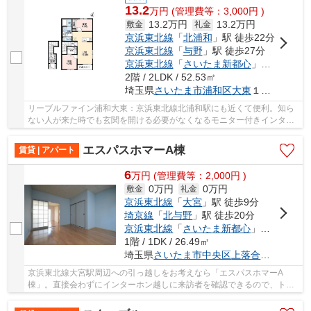
13.2
万
円
(管理費等：3,000円 )
13.2万円
13.2万円
敷金
礼金
京浜東北線
「
北浦和
」駅 徒歩22分
京浜東北線
「
与野
」駅 徒歩27分
京浜東北線
「
さいたま新都心
」駅 徒歩39分
2階 / 2LDK / 52.53㎡
埼玉県
さいたま市浦和区
大東
１丁目１２-３
リーブルファイン浦和大東：京浜東北線北浦和駅にも近くて便利。知ら
ない人が来た時でも玄関を開ける必要がなくなるモニター付きインター
ホンがあります。収納はシューズボックス・床...
エスパスホマーA棟
賃貸 | アパート
6
万
円
(管理費等：2,000円 )
0万円
0万円
敷金
礼金
京浜東北線
「
大宮
」駅 徒歩9分
埼京線
「
北与野
」駅 徒歩20分
京浜東北線
「
さいたま新都心
」駅 徒歩24分
1階 / 1DK / 26.49㎡
埼玉県
さいたま市中央区
上落合
９丁目１７
京浜東北線大宮駅周辺への引っ越しをお考えなら「エスパスホマーA
棟」。直接会わずにインターホン越しに来訪者を確認できるので、トラ
ブルを事前に回避しやすくなります。室内設備は追...