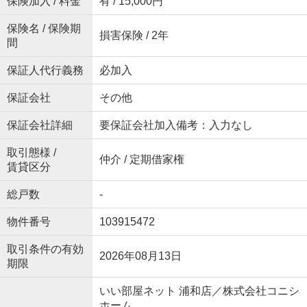
保険加入 / 料金
有 / 15,000円
保険名 / 保険期
損害保険 / 2年
間
保証人代行義務
必加入
保証会社
その他
保証会社詳細
要保証会社加入備考：入力なし
取引態様 /
仲介 / 定期借家権
賃貸区分
総戸数
-
物件番号
103915472
取引条件の有効
2026年08月13日
期限
いい部屋ネット 浦和店／株式会社コニシ
ホーム