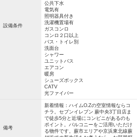
公共下水
電気有
照明器具付き
洗濯機置場有
設備条件
ガスコンロ
コンロ２口以上
バス・トイレ別
洗面台
シャワー
ユニットバス
エアコン
暖房
シューズボックス
CATV
光ファイバー
新着情報：ハイムO.Zの空室情報ならコ
チラ。セブンイレブン 蕨中央3丁目店ま
で徒歩5分と近場にコンビニがあるのも
ポイント。バルコニーをご活用いただけ
備考
る物件です。蕨市エリアや京浜東北線蕨