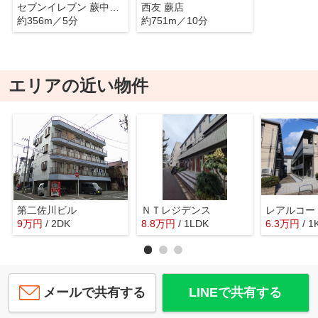
セブンイレブン 蕨中央3丁目店
西友 蕨店
約356m／5分
約751m／10分
エリアの近い物件
第二佐川ビル
ＮＴレジデンス
レアルコー
9
万
円
/ 2DK
8.8
万
円
/ 1LDK
6.3
万
円
/ 1
メールで共有する
LINEで共有する