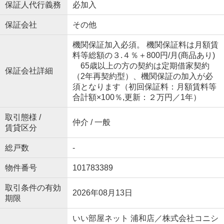
保証人代行義務
必加入
保証会社
その他
機関保証加入必須。 機関保証料は月額賃
料等総額の３.４％＋800円/月(商品あり)
65歳以上の方の契約は定期借家契約
保証会社詳細
（2年再契約型）、機関保証の加入が必
須となります（初回保証料：月額賃料等
合計額×100％,更新：２万円／1年）
取引態様 /
仲介 / 一般
賃貸区分
総戸数
-
物件番号
101783389
取引条件の有効
2026年08月13日
期限
いい部屋ネット 浦和店／株式会社コニシ