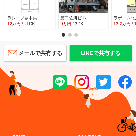
ラレーブ蕨中央
第二佐川ビル
ラポーム北
12
万
円
/ 2LDK
9
万
円
/ 2DK
12.2
万
円
/
メールで共有する
LINEで共有する