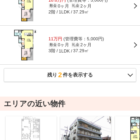
0ヶ月
2ヶ月
敷金
礼金
2階
37.29㎡
1LDK
11万円
(管理費等：5,000円)
0ヶ月
2ヶ月
敷金
礼金
3階
37.29㎡
1LDK
2
残り
件を表示する
エリアの近い物件