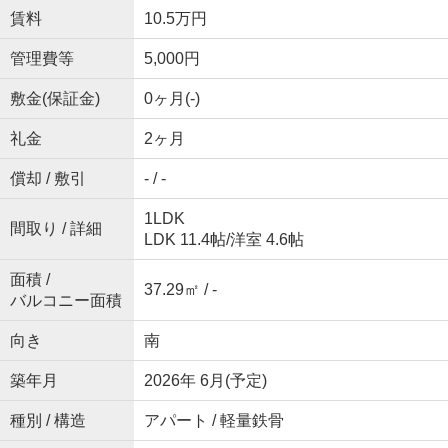
賃料
10.5万円
管理費等
5,000円
敷金(保証金)
0ヶ月(-)
礼金
2ヶ月
償却 / 敷引
- / -
1LDK
間取り / 詳細
LDK 11.4帖
/
洋室 4.6帖
面積 /
37.29㎡ / -
バルコニー面積
向き
南
築年月
2026年 6月(予定)
種別 / 構造
アパート / 軽量鉄骨