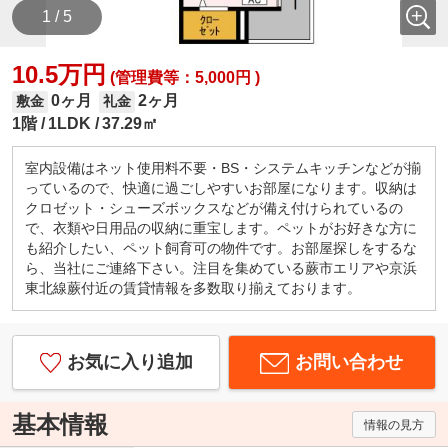
1 / 5
10.5万円
(管理費等：5,000円 )
0ヶ月
2ヶ月
敷金
礼金
1階
1LDK
37.29㎡
室内設備はネット使用料不要・BS・システムキッチンなどが揃
っているので、快適に過ごしやすいお部屋になります。収納は
クロゼット・シューズボックスなどが備え付けられているの
で、衣類や日用品の収納に重宝します。ペットがお好きな方に
も紹介したい、ペット飼育可の物件です。お部屋探しをするな
ら、当社にご連絡下さい。注目を集めている蕨市エリアや京浜
東北線蕨付近の賃貸情報を多数取り揃えております。
お気に入り追加
お問い合わせ
基本情報
情報の見方