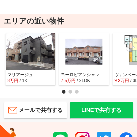
エリアの近い物件
マリアージュ
ヨーロピアンシャレーリバティ
8
万
円
/ 1K
7.5
万
円
/ 2LDK
9.2
万
円
/ 3
メールで共有する
LINEで共有する