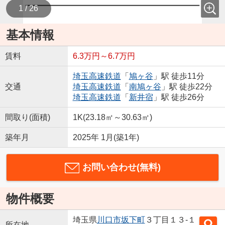
1 / 26
基本情報
賃料
6.3万円～6.7万円
埼玉高速鉄道
「
鳩ヶ谷
」駅 徒歩11分
交通
埼玉高速鉄道
「
南鳩ヶ谷
」駅 徒歩22分
埼玉高速鉄道
「
新井宿
」駅 徒歩26分
間取り(面積)
1K(23.18㎡～30.63㎡)
築年月
2025年 1月(築1年)
お問い合わせ(無料)
物件概要
埼玉県
川口市
坂下町
３丁目１３-１
所在地