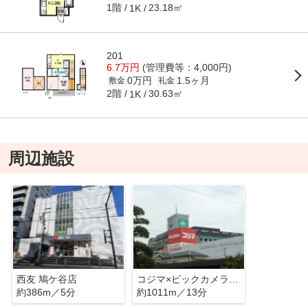
1階
23.18㎡
1K
201
6.7万円
(管理費等：4,000円)
0万円
1.5ヶ月
敷金
礼金
2階
30.63㎡
1K
周辺施設
西友 鳩ケ谷店
コジマ×ビックカメラ 鳩ケ谷店
約386m／5分
約1011m／13分