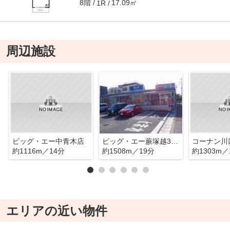
8階
17.09㎡
1R
周辺施設
ビッグ・エー中青木店
ビッグ・エー蕨塚越3丁目店
コーナン川
約1116m／14分
約1508m／19分
約1303m／
エリアの近い物件