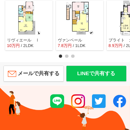
リヴィエール Ⅰ
ヴァンベール
ブライト 
10
万
円
/ 2LDK
7.8
万
円
/ 1LDK
8.9
万
円
/ 2
メールで共有する
LINEで共有する