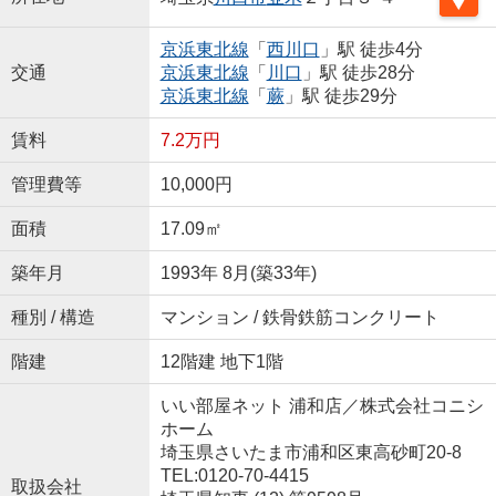
京浜東北線
「
西川口
」駅 徒歩4分
交通
京浜東北線
「
川口
」駅 徒歩28分
京浜東北線
「
蕨
」駅 徒歩29分
賃料
7.2万円
管理費等
10,000円
面積
17.09㎡
築年月
1993年 8月(築33年)
種別 / 構造
マンション / 鉄骨鉄筋コンクリート
階建
12階建 地下1階
いい部屋ネット 浦和店／株式会社コニシ
ホーム
埼玉県さいたま市浦和区東高砂町20-8
TEL:0120-70-4415
取扱会社