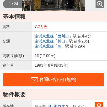
1 / 24
基本情報
賃料
7.2万円
京浜東北線
「
西川口
」駅 徒歩4分
交通
京浜東北線
「
川口
」駅 徒歩28分
京浜東北線
「
蕨
」駅 徒歩29分
間取り(面積)
1R(17.09㎡)
築年月
1993年 8月(築33年)
お問い合わせ(無料)
物件概要
所在地
埼玉県
川口市
並木
２丁目３-４