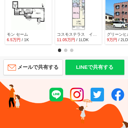
モン セーム
コスモステラス イースト
グリーンヒ
6.5
万
円
/ 1K
11.05
万
円
/ 1LDK
9
万
円
/ 2L
メールで共有する
LINEで共有する