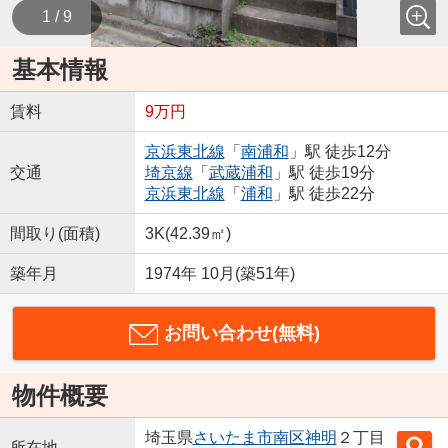
1 / 9
基本情報
賃料
9万円
京浜東北線
「
南浦和
」駅 徒歩12分
交通
埼京線
「
武蔵浦和
」駅 徒歩19分
京浜東北線
「
浦和
」駅 徒歩22分
間取り(面積)
3K(42.39㎡)
築年月
1974年 10月(築51年)
お問い合わせ(無料)
物件概要
埼玉県
さいたま市南区
神明
２丁目
所在地