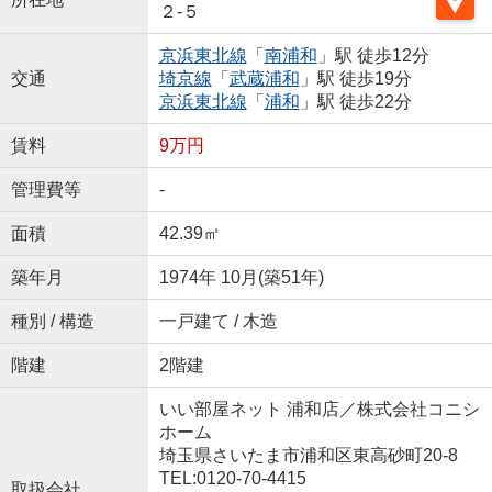
２-５
京浜東北線
「
南浦和
」駅 徒歩12分
交通
埼京線
「
武蔵浦和
」駅 徒歩19分
京浜東北線
「
浦和
」駅 徒歩22分
賃料
9万円
管理費等
-
面積
42.39㎡
築年月
1974年 10月(築51年)
種別 / 構造
一戸建て / 木造
階建
2階建
いい部屋ネット 浦和店／株式会社コニシ
ホーム
埼玉県さいたま市浦和区東高砂町20-8
TEL:0120-70-4415
取扱会社