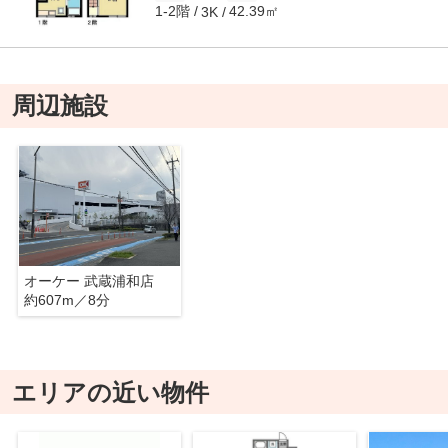
1-2階
42.39㎡
3K
周辺施設
オーケー 武蔵浦和店
約607m／8分
エリアの近い物件