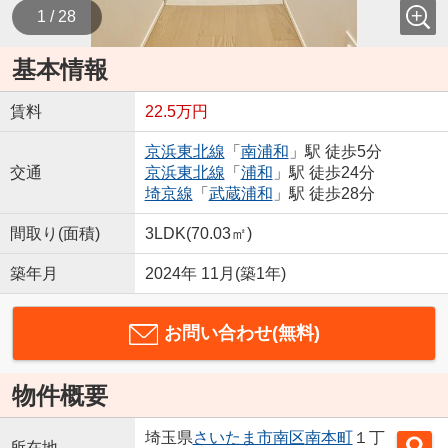
1 / 28
基本情報
賃料
22.5万円
京浜東北線
「
南浦和
」駅 徒歩5分
交通
京浜東北線
「
浦和
」駅 徒歩24分
埼京線
「
武蔵浦和
」駅 徒歩28分
間取り(面積)
3LDK(70.03㎡)
築年月
2024年 11月(築1年)
お問い合わせ(無料)
物件概要
埼玉県
さいたま市南区
南本町
１丁
所在地