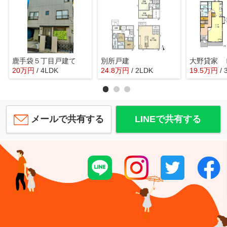
鹿手袋５丁目戸建て
別所戸建
大野貸家 
20
万
円
/ 4LDK
24.8
万
円
/ 2LDK
19.5
万
円
/
メールで共有する
LINEで共有する