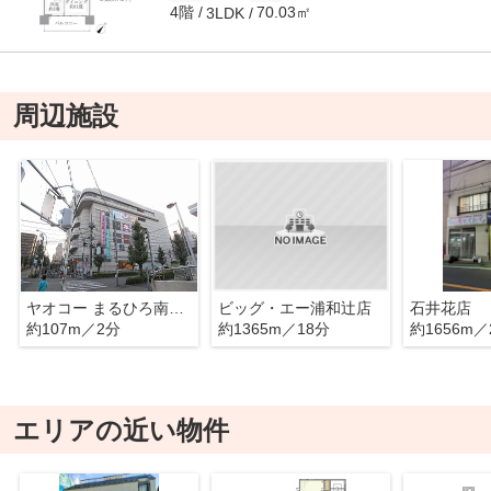
4階
70.03㎡
3LDK
周辺施設
ヤオコー まるひろ南浦和店(埼玉県)
ビッグ・エー浦和辻店
石井花店
約107m／2分
約1365m／18分
約1656m／
エリアの近い物件