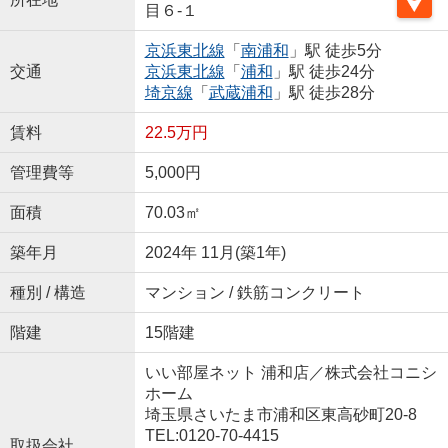
目６-１
京浜東北線
「
南浦和
」駅 徒歩5分
交通
京浜東北線
「
浦和
」駅 徒歩24分
埼京線
「
武蔵浦和
」駅 徒歩28分
賃料
22.5万円
管理費等
5,000円
面積
70.03㎡
築年月
2024年 11月(築1年)
種別 / 構造
マンション / 鉄筋コンクリート
階建
15階建
いい部屋ネット 浦和店／株式会社コニシ
ホーム
埼玉県さいたま市浦和区東高砂町20-8
TEL:0120-70-4415
取扱会社