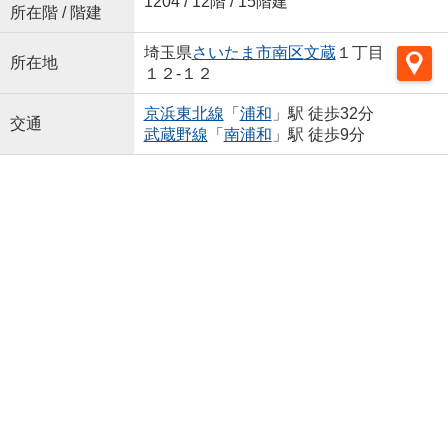
1204 / 12階 / 15階建
所在階 / 階建
埼玉県
さいたま市南区
文蔵
１丁目
所在地
１２-１２
京浜東北線
「
浦和
」駅 徒歩32分
交通
武蔵野線
「
南浦和
」駅 徒歩9分