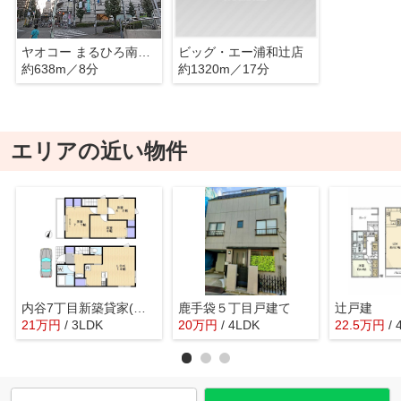
ヤオコー まるひろ南浦和店(埼玉県)
ビッグ・エー浦和辻店
約638m／8分
約1320m／17分
エリアの近い物件
内谷7丁目新築貸家(イクエハウス）
鹿手袋５丁目戸建て
辻戸建
21
万
円
/ 3LDK
20
万
円
/ 4LDK
22.5
万
円
/