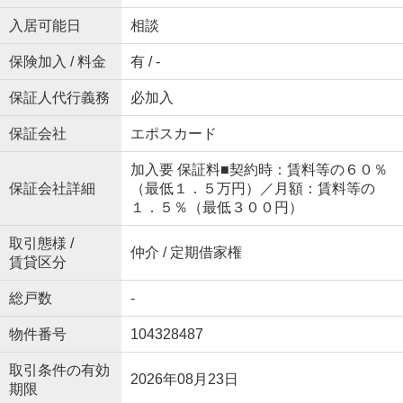
入居可能日
相談
保険加入 / 料金
有 / -
保証人代行義務
必加入
保証会社
エポスカード
加入要 保証料■契約時：賃料等の６０％
保証会社詳細
（最低１．５万円）／月額：賃料等の
１．５％（最低３００円）
取引態様 /
仲介 / 定期借家権
賃貸区分
総戸数
-
物件番号
104328487
取引条件の有効
2026年08月23日
期限