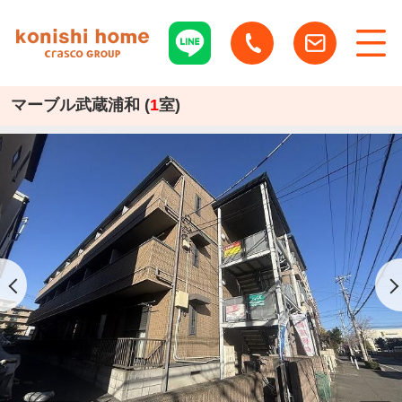
マーブル武蔵浦和 (
1
室)