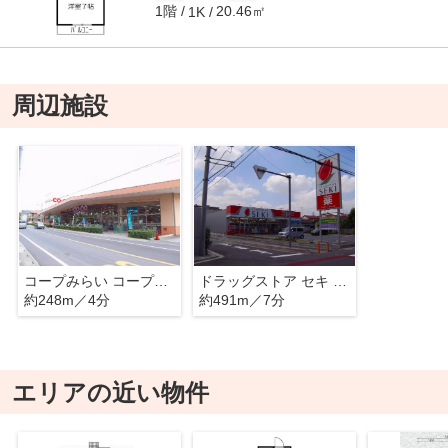
1階
20.46㎡
1K
周辺施設
コープみらい コープ武蔵浦和店
ドラッグストア セキ 曲本店
約248m／4分
約491m／7分
エリアの近い物件