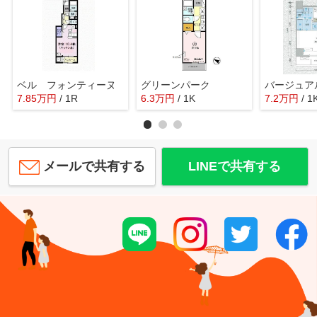
ベル フォンティーヌ
グリーンパーク
7.85
万
円
/ 1R
6.3
万
円
/ 1K
7.2
万
円
/ 1
メールで共有する
LINEで共有する