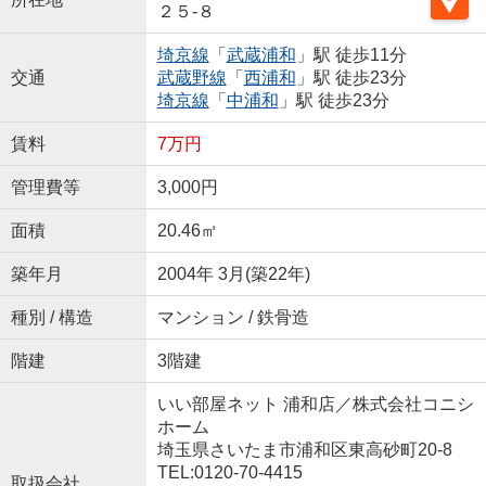
２５-８
埼京線
「
武蔵浦和
」駅 徒歩11分
交通
武蔵野線
「
西浦和
」駅 徒歩23分
埼京線
「
中浦和
」駅 徒歩23分
賃料
7万円
管理費等
3,000円
面積
20.46㎡
築年月
2004年 3月(築22年)
種別 / 構造
マンション / 鉄骨造
階建
3階建
いい部屋ネット 浦和店／株式会社コニシ
ホーム
埼玉県さいたま市浦和区東高砂町20-8
TEL:0120-70-4415
取扱会社