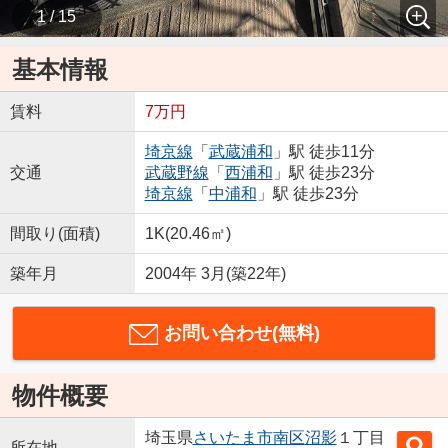
1 / 15
基本情報
賃料
7万円
埼京線
「
武蔵浦和
」駅 徒歩11分
交通
武蔵野線
「
西浦和
」駅 徒歩23分
埼京線
「
中浦和
」駅 徒歩23分
間取り(面積)
1K(20.46㎡)
築年月
2004年 3月(築22年)
お問い合わせ(無料)
物件概要
埼玉県
さいたま市南区
沼影
１丁目
所在地