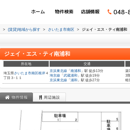
048-
ホーム
物件検索
店舗情報
ム
>
(賃貸)地域から探す
>
さいたま市南区
>
ジェイ・エス・ティ南浦和
ジェイ・エス・ティ南浦和
所在地
交通
京浜東北線
「
南浦和
」駅 徒歩13分
築
埼玉県
さいたま市南区
根岸
４
埼京線
「
武蔵浦和
」駅 徒歩19分
3
丁目３-１１
京浜東北線
「
浦和
」駅 徒歩27分
軽
物件情報
周辺施設