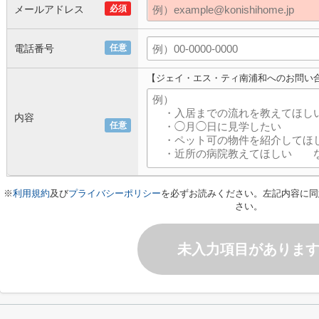
メールアドレス
必須
電話番号
任意
【ジェイ・エス・ティ南浦和へのお問い
内容
任意
※
利用規約
及び
プライバシーポリシー
を必ずお読みください。左記内容に同
さい。
未入力項目がありま