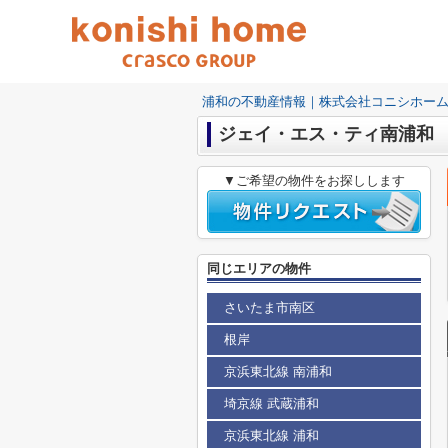
浦和の不動産情報｜株式会社コニシホー
ジェイ・エス・ティ南浦和
▼ご希望の物件をお探しします
同じエリアの物件
さいたま市南区
根岸
京浜東北線 南浦和
埼京線 武蔵浦和
京浜東北線 浦和