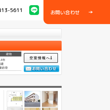
813-5611
お問い合わせ
建物
空室情報へ
14年
階建
量鉄骨