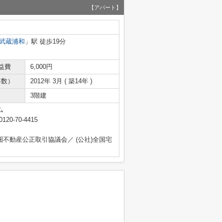
【アパート】
武蔵浦和
」駅 徒歩19分
益費
6,000円
年数）
2012年 3月 ( 築14年 )
3階建
ム
0120-70-4415
圏不動産公正取引協議会／ (公社)全国宅