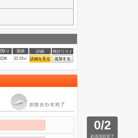
間取り
面積
詳細
検討リスト
1DK
33.33㎡
詳細を見る
追加する
0
/
2
必須項目完了