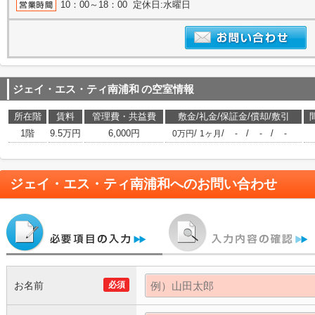
10：00～18：00 定休日:水曜日
ジェイ・エス・ティ南浦和
の空室情報
所在階
賃料
管理費・共益費
敷金/礼金/保証金/償却/敷引
1階
9.5万円
6,000円
/
/
/
/
0万円
1ヶ月
-
-
-
ジェイ・エス・ティ南浦和
へのお問い合わせ
お名前
必須