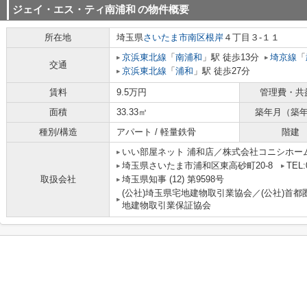
ジェイ・エス・ティ南浦和
の物件概要
所在地
埼玉県
さいたま市南区
根岸
４丁目３-１１
京浜東北線
「
南浦和
」駅 徒歩13分
埼京線
「
交通
京浜東北線
「
浦和
」駅 徒歩27分
賃料
9.5万円
管理費・共
面積
33.33㎡
築年月（築
種別/構造
アパート / 軽量鉄骨
階建
いい部屋ネット 浦和店／株式会社コニシホー
埼玉県さいたま市浦和区東高砂町20-8
TEL:
取扱会社
埼玉県知事 (12) 第9598号
(公社)埼玉県宅地建物取引業協会／(公社)首都
地建物取引業保証協会