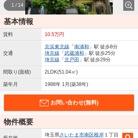
1 / 14
基本情報
賃料
10.5万円
京浜東北線
「
南浦和
」駅 徒歩8分
交通
埼京線
「
武蔵浦和
」駅 徒歩25分
埼京線
「
北戸田
」駅 徒歩29分
間取り(面積)
2LDK(51.04㎡)
築年月
1988年 1月(築38年)
お問い合わせ(無料)
物件概要
埼玉県
さいたま市南区
根岸
１丁目
所在地