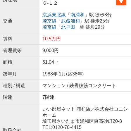
６-１２
京浜東北線
「
南浦和
」駅 徒歩8分
交通
埼京線
「
武蔵浦和
」駅 徒歩25分
埼京線
「
北戸田
」駅 徒歩29分
賃料
10.5万円
管理費等
9,000円
面積
51.04㎡
築年月
1988年 1月(築38年)
種別 / 構造
マンション / 鉄骨鉄筋コンクリート
階建
7階建
いい部屋ネット 浦和店／株式会社コニシ
ホーム
埼玉県さいたま市浦和区東高砂町20-8
TEL:0120-70-4415
取扱会社