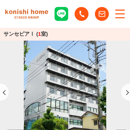
サンセピアⅠ (
1
室)