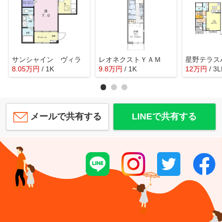
サンシャイン ヴィラ
レオネクストＹＡＭ
星野テラス
8.05
万
円
/ 1K
9.8
万
円
/ 1K
12
万
円
/ 3
メールで共有する
LINEで共有する