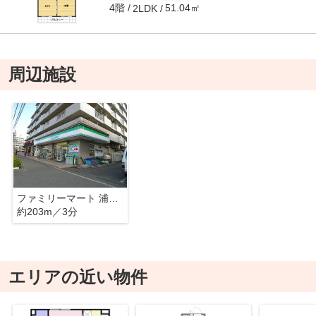
4階
51.04㎡
2LDK
周辺施設
ファミリーマート 浦和根岸店
約203m／3分
エリアの近い物件