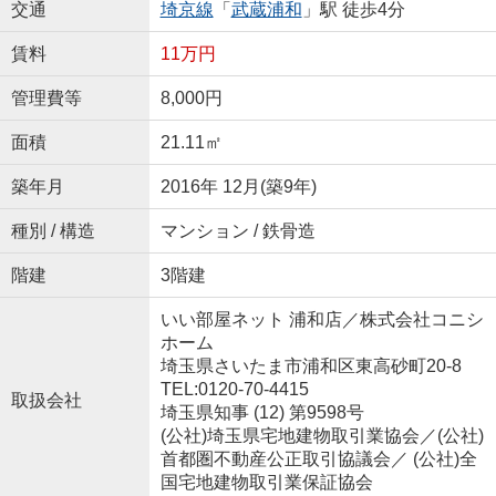
交通
埼京線
「
武蔵浦和
」駅 徒歩4分
賃料
11万円
管理費等
8,000円
面積
21.11㎡
築年月
2016年 12月(築9年)
種別 / 構造
マンション / 鉄骨造
階建
3階建
いい部屋ネット 浦和店／株式会社コニシ
ホーム
埼玉県さいたま市浦和区東高砂町20-8
TEL:0120-70-4415
取扱会社
埼玉県知事 (12) 第9598号
(公社)埼玉県宅地建物取引業協会／(公社)
首都圏不動産公正取引協議会／ (公社)全
国宅地建物取引業保証協会