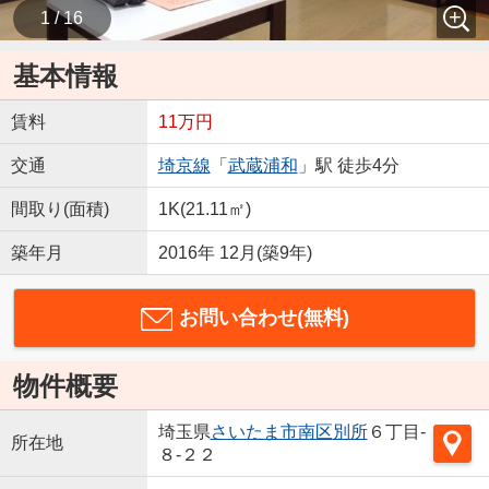
1 / 16
基本情報
賃料
11万円
交通
埼京線
「
武蔵浦和
」駅 徒歩4分
間取り(面積)
1K(21.11㎡)
築年月
2016年 12月(築9年)
お問い合わせ(無料)
物件概要
埼玉県
さいたま市南区
別所
６丁目-
所在地
８-２２