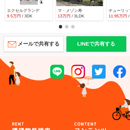
エクセルグランデ
マ・メゾン寿
チューリッ
9.5
万
円
/ 3DK
13
万
円
/ 3LDK
11.95
万
円
メールで共有する
LINEで共有する