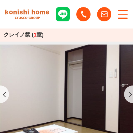
クレイノ栞 (
1
室)