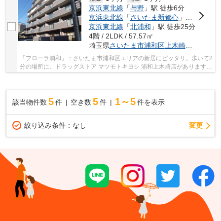
京浜東北線
「
与野
」駅 徒歩6分
京浜東北線
「
さいたま新都心
」駅 徒歩18分
京浜東北線
「
北浦和
」駅 徒歩25分
4階 / 2LDK / 57.57㎡
埼玉県
さいたま市浦和区
上木崎
４丁目２-
「フローラ浦和」：さいたま市浦和区エリアの新居にピッタリ。歩いて2
分の場所に、ドラッグストア マツモトキヨシ 浦和上木崎店があります。
部外者の侵入を防ぐオートロックが設置され...
5
5
1～5
該当物件数
件
空き数
件
件を表示
変更
絞り込み条件：
なし