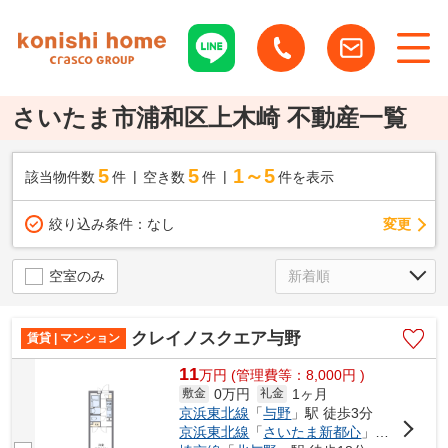
さいたま市浦和区上木崎 不動産一覧
5
5
1～5
該当物件数
件
空き数
件
件を表示
変更
絞り込み条件：
なし
空室のみ
クレイノスクエア与野
賃貸 | マンション
11
万
円
(管理費等：8,000円 )
0万円
1ヶ月
敷金
礼金
京浜東北線
「
与野
」駅 徒歩3分
京浜東北線
「
さいたま新都心
」駅 徒歩14分