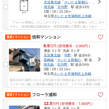
京浜東北線
「
さいたま新都心
」駅 徒歩12分
埼京線
「
北与野
」駅 徒歩13分
1階 / 1K / 23.18㎡
埼玉県
さいたま市浦和区
上木崎
１丁目１２
「アムール 新都心」のここがイチオシ。「アムール 新都心」のここがイ
チオシ。室内設備は洗面化粧台・浴室乾燥機など豊富に揃っており、過
ごしやすいお部屋になっております。フロー...
信和マンション
賃貸 | マンション
6.5
万
円
(管理費等：3,000円 )
2ヶ月
0ヶ月
敷金
礼金
京浜東北線
「
与野
」駅 徒歩6分
高崎線
「
さいたま新都心
」駅 徒歩15分
埼京線
「
北与野
」駅 徒歩24分
3階 / 1R / 23.14㎡
埼玉県
さいたま市浦和区
上木崎
３丁目１-
徒歩14分の場所にさいたま市立針ケ谷小学校があります。直接会わずに
インターホン越しに来訪者を確認できるので、トラブルを事前に回避し
やすくなります。広々とした1Rを当社でご紹介...
フローラ浦和
賃貸 | マンション
12.5
万
円
(管理費等：7,000円 )
1ヶ月
1ヶ月
敷金
礼金