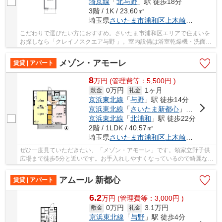
埼京線
「
北与野
」駅 徒歩18分
3階 / 1K / 23.60㎡
埼玉県
さいたま市浦和区
上木崎
１丁目-３-
こだわりで選びたい方におすすめ。さいたま市浦和区エリアで住まいを
お探しなら「クレイノスクエア与野 」。室内設備は浴室乾燥機・洗面所
独立など大変充実しております。インターホン...
メゾン・アモーレ
賃貸 | アパート
8
万
円
(管理費等：5,500円 )
0万円
1ヶ月
敷金
礼金
京浜東北線
「
与野
」駅 徒歩14分
京浜東北線
「
さいたま新都心
」駅 徒歩29分
京浜東北線
「
北浦和
」駅 徒歩22分
2階 / 1LDK / 40.57㎡
埼玉県
さいたま市浦和区
上木崎
６丁目１８
ぜひ一度見ていただきたい、「メゾン・アモーレ」です。領家立野子供
広場まで徒歩5分と近いです。お手入れしやすくなっているので綺麗な状
態を保ちやすい洗面化粧台が付いています。こ...
アムール 新都心
賃貸 | アパート
6.2
万
円
(管理費等：3,000円 )
0万円
3.1万円
敷金
礼金
京浜東北線
「
与野
」駅 徒歩4分