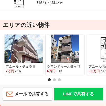
3階
23.14㎡
1R
エリアの近い物件
アムール・チュラⅡ
グランドゥール針ヶ谷
アムール 
7
万
円
/ 1K
6
万
円
/ 1K
6.2
万
円
/ 1
メールで共有する
LINEで共有する