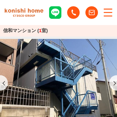
信和マンション (
1
室)