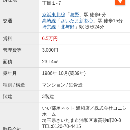
丁目１-７
京浜東北線
「
与野
」駅 徒歩6分
交通
高崎線
「
さいたま新都心
」駅 徒歩15分
埼京線
「
北与野
」駅 徒歩24分
賃料
6.5万円
管理費等
3,000円
面積
23.14㎡
築年月
1986年 10月(築39年)
種別 / 構造
マンション / 鉄骨造
階建
3階建
いい部屋ネット 浦和店／株式会社コニシ
ホーム
埼玉県さいたま市浦和区東高砂町20-8
TEL:0120-70-4415
取扱会社