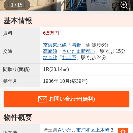
1 / 15
基本情報
賃料
6.5万円
京浜東北線
「
与野
」駅 徒歩6分
交通
高崎線
「
さいたま新都心
」駅 徒歩15分
埼京線
「
北与野
」駅 徒歩24分
間取り(面積)
1R(23.14㎡)
築年月
1986年 10月(築39年)
お問い合わせ(無料)
物件概要
埼玉県
さいたま市浦和区
上木崎
３
所在地