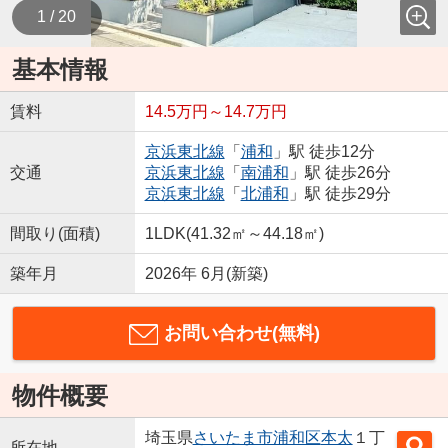
1 / 20
基本情報
賃料
14.5万円～14.7万円
京浜東北線
「
浦和
」駅 徒歩12分
交通
京浜東北線
「
南浦和
」駅 徒歩26分
京浜東北線
「
北浦和
」駅 徒歩29分
間取り(面積)
1LDK(41.32㎡～44.18㎡)
築年月
2026年 6月(新築)
お問い合わせ(無料)
物件概要
埼玉県
さいたま市浦和区
本太
１丁
所在地