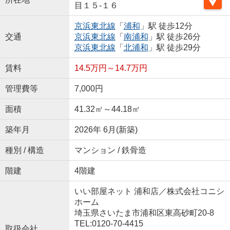
目１５-１６
京浜東北線
「
浦和
」駅 徒歩12分
交通
京浜東北線
「
南浦和
」駅 徒歩26分
京浜東北線
「
北浦和
」駅 徒歩29分
賃料
14.5万円～14.7万円
管理費等
7,000円
面積
41.32㎡～44.18㎡
築年月
2026年 6月(新築)
種別 / 構造
マンション / 鉄骨造
階建
4階建
いい部屋ネット 浦和店／株式会社コニシ
ホーム
埼玉県さいたま市浦和区東高砂町20-8
TEL:0120-70-4415
取扱会社