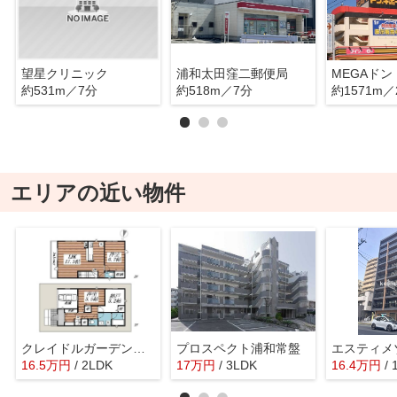
望星クリニック
浦和太田窪二郵便局
約531m／7分
約518m／7分
約1571m／
エリアの近い物件
クレイドルガーデンさいたま市浦和区木崎 第１４ １号棟
プロスペクト浦和常盤
エスティメ
16.5
万
円
/ 2LDK
17
万
円
/ 3LDK
16.4
万
円
/