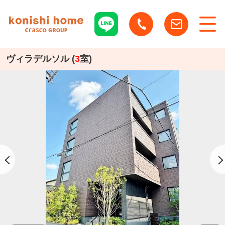
ヴィラデルソル (
3
室)