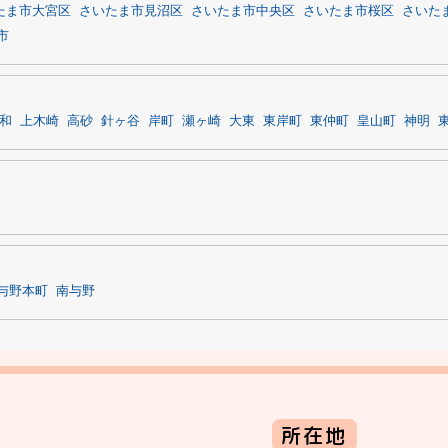
たま市大宮区
さいたま市見沼区
さいたま市中央区
さいたま市桜区
さいた
市
和
上木崎
高砂
針ヶ谷
岸町
瀬ヶ崎
大東
東岸町
東仲町
皇山町
神明
与野本町
南与野
所在地