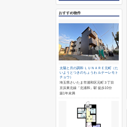
おすすめ物件
太陽と月の調和 ＬＵＮＡＲＥ元町（た
いようとつきのちょうわ ルナーレモト
チョウ）
埼玉県さいたま市浦和区元町３丁目
京浜東北線「北浦和」駅 徒歩10分
築1年未満