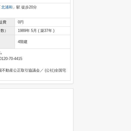
「
北浦和
」駅 徒歩20分
益費
0円
年数）
1989年 5月 ( 築37年 )
4階建
ム
0120-70-4415
圏不動産公正取引協議会／ (公社)全国宅