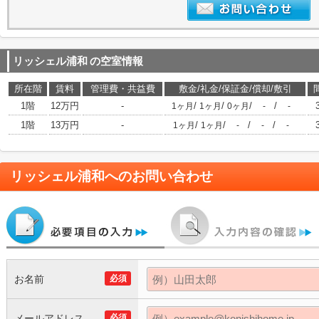
リッシェル浦和
の空室情報
所在階
賃料
管理費・共益費
敷金/礼金/保証金/償却/敷引
1階
12万円
-
/
/
/
/
1ヶ月
1ヶ月
0ヶ月
-
-
1階
13万円
-
/
/
/
/
1ヶ月
1ヶ月
-
-
-
リッシェル浦和
へのお問い合わせ
お名前
必須
メールアドレス
必須