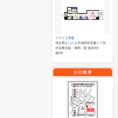
コライユ常盤
埼玉県さいたま市浦和区常盤１丁目
京浜東北線「浦和」駅 徒歩8分
築9年