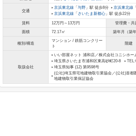
京浜東北線
「
与野
」駅 徒歩8分
京浜東北線
交通
京浜東北線
「
さいたま新都心
」駅 徒歩22分
賃料
12万円～13万円
管理費・共
面積
72.17㎡
築年月（築
マンション / 鉄筋コンクリー
種別/構造
階建
ト
いい部屋ネット 浦和店／株式会社コニシホー
埼玉県さいたま市浦和区東高砂町20-8
TEL:
取扱会社
埼玉県知事 (12) 第9598号
(公社)埼玉県宅地建物取引業協会／(公社)首都
地建物取引業保証協会