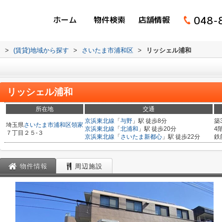
048-
ホーム
物件検索
店舗情報
ム
>
(賃貸)地域から探す
>
さいたま市浦和区
>
リッシェル浦和
リッシェル浦和
所在地
交通
京浜東北線
「
与野
」駅 徒歩8分
築
埼玉県
さいたま市浦和区
領家
京浜東北線
「
北浦和
」駅 徒歩20分
4
７丁目２５-３
京浜東北線
「
さいたま新都心
」駅 徒歩22分
鉄
物件情報
周辺施設