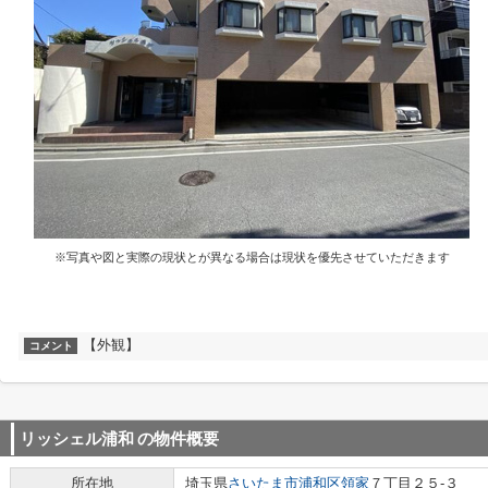
※写真や図と実際の現状とが異なる場合は現状を優先させていただきます
【外観】
コメント
リッシェル浦和
の物件概要
所在地
埼玉県
さいたま市浦和区
領家
７丁目２５-３