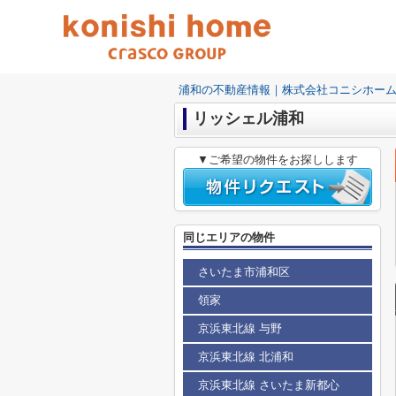
浦和の不動産情報｜株式会社コニシホー
リッシェル浦和
▼ご希望の物件をお探しします
同じエリアの物件
さいたま市浦和区
領家
京浜東北線 与野
京浜東北線 北浦和
京浜東北線 さいたま新都心