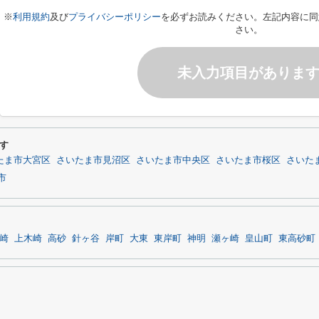
※
利用規約
及び
プライバシーポリシー
を必ずお読みください。左記内容に同
さい。
未入力項目がありま
す
たま市大宮区
さいたま市見沼区
さいたま市中央区
さいたま市桜区
さいた
市
崎
上木崎
高砂
針ヶ谷
岸町
大東
東岸町
神明
瀬ヶ崎
皇山町
東高砂町