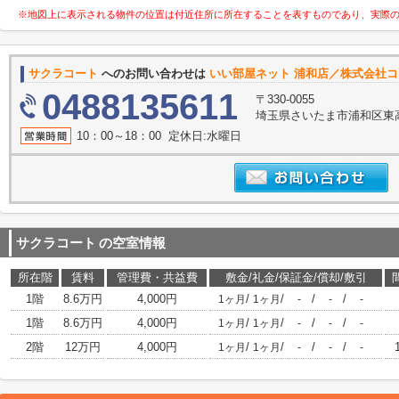
※地図上に表示される物件の位置は付近住所に所在することを表すものであり、実際
サクラコート
へのお問い合わせは
いい部屋ネット 浦和店／株式会社
0488135611
〒330-0055
埼玉県さいたま市浦和区東高
10：00～18：00 定休日:水曜日
サクラコート
の空室情報
所在階
賃料
管理費・共益費
敷金/礼金/保証金/償却/敷引
1階
8.6万円
4,000円
/
/
/
/
1ヶ月
1ヶ月
-
-
-
1階
8.6万円
4,000円
/
/
/
/
1ヶ月
1ヶ月
-
-
-
2階
12万円
4,000円
/
/
/
/
1ヶ月
1ヶ月
-
-
-