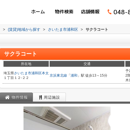
048-
ホーム
物件検索
店舗情報
ム
>
(賃貸)地域から探す
>
さいたま市浦和区
>
サクラコート
サクラコート
所在地
交通
予
埼玉県
さいたま市浦和区
本太
京浜東北線
「
浦和
」駅 徒歩13～15分
2
１丁目１２-２２
木
物件情報
周辺施設