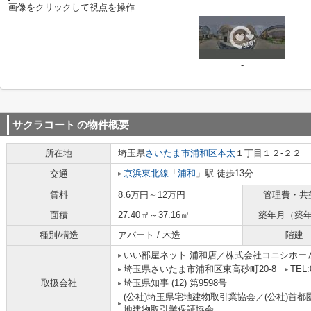
画像をクリックして視点を操作
-
サクラコート
の物件概要
所在地
埼玉県
さいたま市浦和区
本太
１丁目１２-２２
京浜東北線
「
浦和
」駅 徒歩13分
交通
賃料
8.6万円～12万円
管理費・共
面積
27.40㎡～37.16㎡
築年月（築
種別/構造
アパート / 木造
階建
いい部屋ネット 浦和店／株式会社コニシホー
埼玉県さいたま市浦和区東高砂町20-8
TEL:
取扱会社
埼玉県知事 (12) 第9598号
(公社)埼玉県宅地建物取引業協会／(公社)首都
地建物取引業保証協会