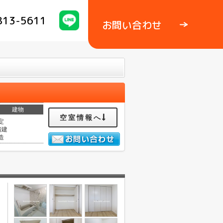
813-5611
お問い合わせ
建物
空室情報へ
定
階建
造