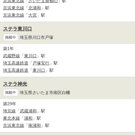
京浜東北線
「
さいたま新都心
」駅
京浜東北線
「
北浦和
」駅
京浜東北線
「
大宮
」駅
ステラ東川口
埼玉県川口市戸塚
掲載中
築1年
武蔵野線
「
東川口
」駅
埼玉高速鉄道
「
戸塚安行
」駅
埼玉高速鉄道
「
東川口
」駅
ステラ神光
埼玉県さいたま市南区白幡
掲載中
築29年
埼京線
「
武蔵浦和
」駅
東北本線
「
浦和
」駅
京浜東北線
「
南浦和
」駅