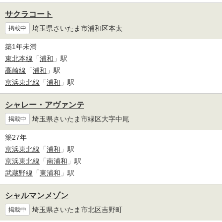
サクラコート
埼玉県さいたま市浦和区本太
掲載中
築1年未満
東北本線
「
浦和
」駅
高崎線
「
浦和
」駅
京浜東北線
「
浦和
」駅
シャレー・アヴァンテ
埼玉県さいたま市緑区大字中尾
掲載中
築27年
京浜東北線
「
浦和
」駅
京浜東北線
「
南浦和
」駅
武蔵野線
「
東浦和
」駅
シャルマンメゾン
埼玉県さいたま市北区吉野町
掲載中