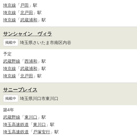
埼京線
「
戸田
」駅
埼京線
「
北戸田
」駅
埼京線
「
武蔵浦和
」駅
サンシャイン ヴィラ
埼玉県さいたま市南区内谷
掲載中
予定
武蔵野線
「
西浦和
」駅
埼京線
「
武蔵浦和
」駅
埼京線
「
北戸田
」駅
サニープレイス
埼玉県川口市東川口
掲載中
築4年
武蔵野線
「
東川口
」駅
埼玉高速鉄道
「
東川口
」駅
埼玉高速鉄道
「
戸塚安行
」駅