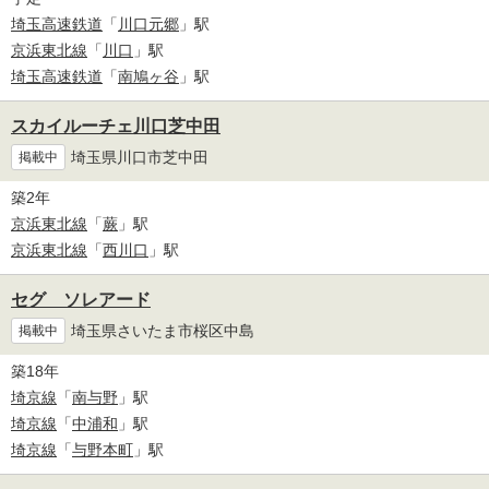
埼玉高速鉄道
「
川口元郷
」駅
京浜東北線
「
川口
」駅
埼玉高速鉄道
「
南鳩ヶ谷
」駅
スカイルーチェ川口芝中田
埼玉県川口市芝中田
掲載中
築2年
京浜東北線
「
蕨
」駅
京浜東北線
「
西川口
」駅
セグ ソレアード
埼玉県さいたま市桜区中島
掲載中
築18年
埼京線
「
南与野
」駅
埼京線
「
中浦和
」駅
埼京線
「
与野本町
」駅