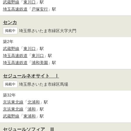
武蔵野線
「
東川口
」駅
埼玉高速鉄道
「
戸塚安行
」駅
センカ
埼玉県さいたま市緑区大字大門
掲載中
築2年
武蔵野線
「
東川口
」駅
埼玉高速鉄道
「
東川口
」駅
埼玉高速鉄道
「
浦和美園
」駅
セジュールネオサイト Ⅰ
埼玉県さいたま市緑区馬場
掲載中
築32年
京浜東北線
「
北浦和
」駅
京浜東北線
「
浦和
」駅
武蔵野線
「
東浦和
」駅
セジュールソフィア Ⅲ