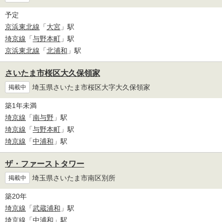
予定
京浜東北線
「
大宮
」駅
埼京線
「
与野本町
」駅
京浜東北線
「
北浦和
」駅
さいたま市桜区大久保領家
埼玉県さいたま市桜区大字大久保領家
掲載中
築1年未満
埼京線
「
南与野
」駅
埼京線
「
与野本町
」駅
埼京線
「
中浦和
」駅
ザ・ファーストタワー
埼玉県さいたま市南区別所
掲載中
築20年
埼京線
「
武蔵浦和
」駅
埼京線
「
中浦和
」駅