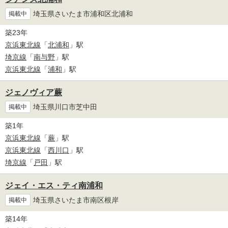
埼玉県さいたま市浦和区北浦和
掲載中
築23年
京浜東北線
「
北浦和
」駅
埼京線
「
南与野
」駅
京浜東北線
「
浦和
」駅
ジェノヴィア蕨
埼玉県川口市芝中田
掲載中
築1年
京浜東北線
「
蕨
」駅
京浜東北線
「
西川口
」駅
埼京線
「
戸田
」駅
ジェイ・エス・ティ南浦和
埼玉県さいたま市南区根岸
掲載中
築14年