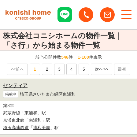
株式会社コニシホームの物件一覧｜
「さ行」から始まる物件一覧
該当公開件数
546
件
1-100
件表示
<<前へ
1
2
3
4
5
次へ>>
最初
センティア
埼玉県さいたま市緑区東浦和
掲載中
築8年
武蔵野線
「
東浦和
」駅
京浜東北線
「
南浦和
」駅
埼玉高速鉄道
「
浦和美園
」駅