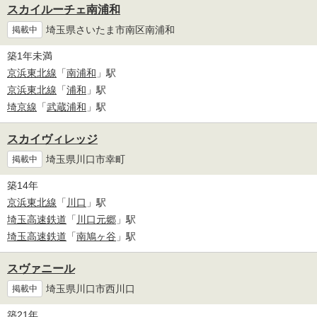
スカイルーチェ南浦和
埼玉県さいたま市南区南浦和
掲載中
築1年未満
京浜東北線
「
南浦和
」駅
京浜東北線
「
浦和
」駅
埼京線
「
武蔵浦和
」駅
スカイヴィレッジ
埼玉県川口市幸町
掲載中
築14年
京浜東北線
「
川口
」駅
埼玉高速鉄道
「
川口元郷
」駅
埼玉高速鉄道
「
南鳩ヶ谷
」駅
スヴァニール
埼玉県川口市西川口
掲載中
築21年