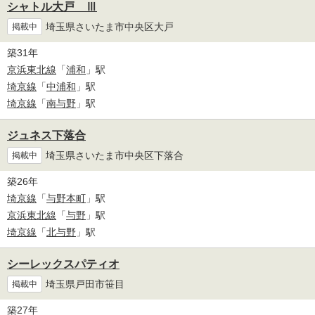
シャトル大戸 Ⅲ
埼玉県さいたま市中央区大戸
掲載中
築31年
京浜東北線
「
浦和
」駅
埼京線
「
中浦和
」駅
埼京線
「
南与野
」駅
ジュネス下落合
埼玉県さいたま市中央区下落合
掲載中
築26年
埼京線
「
与野本町
」駅
京浜東北線
「
与野
」駅
埼京線
「
北与野
」駅
シーレックスパティオ
埼玉県戸田市笹目
掲載中
築27年