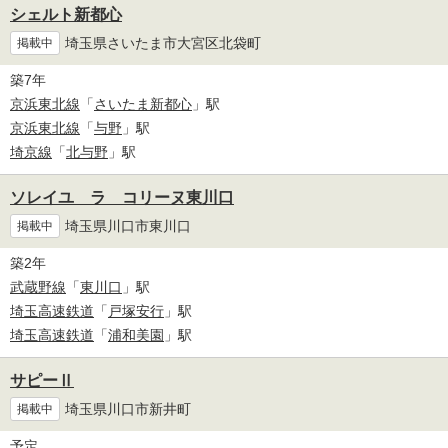
シェルト新都心
埼玉県さいたま市大宮区北袋町
掲載中
築7年
京浜東北線
「
さいたま新都心
」駅
京浜東北線
「
与野
」駅
埼京線
「
北与野
」駅
ソレイユ ラ コリーヌ東川口
埼玉県川口市東川口
掲載中
築2年
武蔵野線
「
東川口
」駅
埼玉高速鉄道
「
戸塚安行
」駅
埼玉高速鉄道
「
浦和美園
」駅
サピーⅡ
埼玉県川口市新井町
掲載中
予定