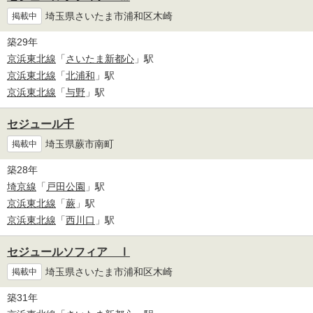
埼玉県さいたま市浦和区木崎
掲載中
築29年
京浜東北線
「
さいたま新都心
」駅
京浜東北線
「
北浦和
」駅
京浜東北線
「
与野
」駅
セジュール千
埼玉県蕨市南町
掲載中
築28年
埼京線
「
戸田公園
」駅
京浜東北線
「
蕨
」駅
京浜東北線
「
西川口
」駅
セジュールソフィア Ⅰ
埼玉県さいたま市浦和区木崎
掲載中
築31年