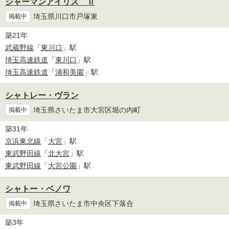
ジャーマンアイリス Ⅱ
埼玉県川口市戸塚東
掲載中
築21年
武蔵野線
「
東川口
」駅
埼玉高速鉄道
「
東川口
」駅
埼玉高速鉄道
「
浦和美園
」駅
シャトレー・ヴラン
埼玉県さいたま市大宮区堀の内町
掲載中
築31年
京浜東北線
「
大宮
」駅
東武野田線
「
北大宮
」駅
東武野田線
「
大宮公園
」駅
シャトー・ベノワ
埼玉県さいたま市中央区下落合
掲載中
築3年