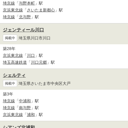
埼京線
「
与野本町
」駅
京浜東北線
「
さいたま新都心
」駅
埼京線
「
北与野
」駅
ジェンティール川口
埼玉県川口市川口
掲載中
築28年
京浜東北線
「
川口
」駅
埼玉高速鉄道
「
川口元郷
」駅
シェルティ
埼玉県さいたま市中央区大戸
掲載中
築3年
埼京線
「
中浦和
」駅
埼京線
「
南与野
」駅
京浜東北線
「
浦和
」駅
シアンズ北浦和