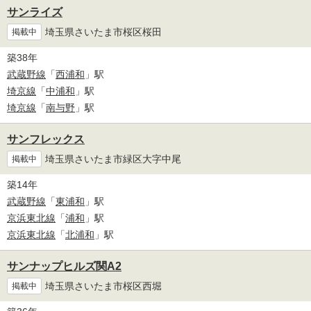
サンライズ
埼玉県さいたま市桜区桜田
掲載中
築38年
武蔵野線
「
西浦和
」駅
埼京線
「
中浦和
」駅
埼京線
「
南与野
」駅
サンフレックス
埼玉県さいたま市緑区大字中尾
掲載中
築14年
武蔵野線
「
東浦和
」駅
京浜東北線
「
浦和
」駅
京浜東北線
「
北浦和
」駅
サンナップヒルズ関A2
埼玉県さいたま市桜区西堀
掲載中