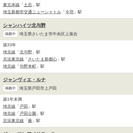
東北本線
「
土呂
」駅
埼玉新都市交通ニューシャトル
「
今羽
」駅
シャンハイツ北与野
埼玉県さいたま市中央区上落合
掲載中
築33年
埼京線
「
北与野
」駅
京浜東北線
「
さいたま新都心
」駅
埼京線
「
与野本町
」駅
ジャンヴィエ・ルナ
埼玉県戸田市上戸田
掲載中
築1年未満
埼京線
「
戸田
」駅
埼京線
「
戸田公園
」駅
京浜東北線
「
蕨
」駅