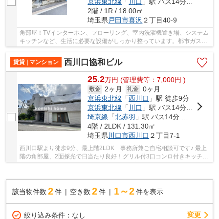
京浜東北線
「
川口
」駅 バス14分 「喜沢橋」 停歩2分
2階 / 1R / 18.00㎡
埼玉県
戸田市
喜沢
２丁目40-9
角部屋！TVインターホン、フローリング、室内洗濯機置き場、システム
キッチンなど、生活に必要な設備がしっかり整っています。都市ガス対
応でランニングコストを抑えられ、快適な毎日...
西川口協和ビル
賃貸 | マンション
25.2
万
円
(管理費等：7,000円 )
2ヶ月
0ヶ月
敷金
礼金
京浜東北線
「
西川口
」駅 徒歩9分
京浜東北線
「
川口
」駅 バス14分 「西川口三丁目」 停歩3分
埼京線
「
北赤羽
」駅 バス14分 「西川口三丁目」 停歩3分
4階 / 2LDK / 131.30㎡
埼玉県
川口市
西川口
２丁目7-1
西川口駅より徒歩9分、最上階2LDK 事務所兼ご自宅相談可です♪ 最上
階の角部屋、2面採光で日当たり良好！グリル付3口コンロ付きキッチ
ン・TVモニター付インターホン・エアコン完備で設...
2
2
1～2
該当物件数
件
空き数
件
件を表示
変更
絞り込み条件：
なし