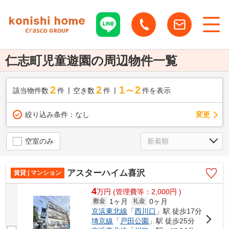
仁志町児童遊園の周辺物件一覧
2
2
1～2
該当物件数
件
空き数
件
件を表示
変更
絞り込み条件：
なし
空室のみ
アスターハイム喜沢
賃貸 | マンション
4
万
円
(管理費等：2,000円 )
1ヶ月
0ヶ月
敷金
礼金
京浜東北線
「
西川口
」駅 徒歩17分
埼京線
「
戸田公園
」駅 徒歩25分