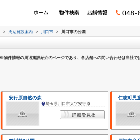
048-
ホーム
物件検索
店舗情報
ム
>
周辺施設案内
>
川口市
>
川口市の公園
※物件情報の周辺施設紹介のページであり、各店舗への問い合わせは当社で
安行原自然の森
仁志町児
埼玉県川口市大字安行原