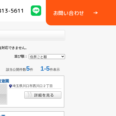
813-5611
お問い合わせ
は対応できません。
並び順：
5
1-5
該当公開件数
件
件表示
童遊園
埼玉県川口市西川口２丁目