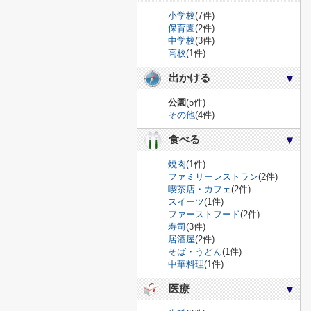
小学校
(7件)
保育園
(2件)
中学校
(3件)
高校
(1件)
出かける
公園
(5件)
その他
(4件)
食べる
焼肉
(1件)
ファミリーレストラン
(2件)
喫茶店・カフェ
(2件)
スイーツ
(1件)
ファーストフード
(2件)
寿司
(3件)
居酒屋
(2件)
そば・うどん
(1件)
中華料理
(1件)
医療