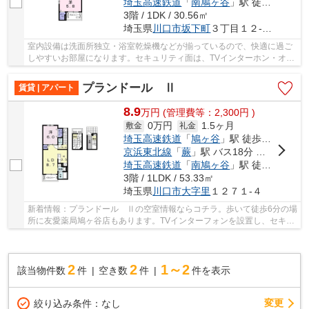
埼玉高速鉄道
「
南鳩ヶ谷
」駅 徒歩20分
3階 / 1DK / 30.56㎡
埼玉県
川口市
坂下町
３丁目１２-１８
室内設備は洗面所独立・浴室乾燥機などが揃っているので、快適に過ご
しやすいお部屋になります。セキュリティ面は、TVインターホン・オー
トロックなど充実しているので、防犯対策もば...
プランドール Ⅱ
賃貸 | アパート
8.9
万
円
(管理費等：2,300円 )
0万円
1.5ヶ月
敷金
礼金
埼玉高速鉄道
「
鳩ヶ谷
」駅 徒歩6分
京浜東北線
「
蕨
」駅 バス18分 「里・屋敷添」 停歩3分
埼玉高速鉄道
「
南鳩ヶ谷
」駅 徒歩25分
3階 / 1LDK / 53.33㎡
埼玉県
川口市
大字里
１２７１-４
新着情報：プランドール Ⅱの空室情報ならコチラ。歩いて徒歩6分の場
所に友愛薬局鳩ヶ谷店もあります。TVインターフォンを設置し、セキュ
リティに配慮した物件です。追い焚き機能付き...
2
2
1～2
該当物件数
件
空き数
件
件を表示
変更
絞り込み条件：
なし