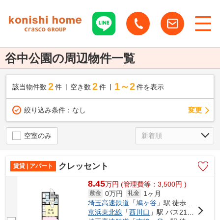
谷中公園の周辺物件一覧
2
2
1～2
該当物件数
件
空き数
件
件を表示
変更
絞り込み条件：
なし
空室のみ
クレッセント
賃貸 | アパート
8.45
万
円
(管理費等：3,500円 )
0万円
1ヶ月
敷金
礼金
埼玉高速鉄道
「
鳩ヶ谷
」駅 徒歩6分
京浜東北線
「
西川口
」駅 バス21分 「昭和橋」 停歩3分