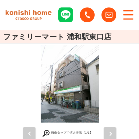
ファミリーマート 浦和駅東口店
前
次
画像タップで拡大表示【
1
/1】