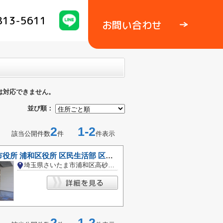
813-5611
お問い合わせ
は対応できません。
並び順：
2
1-2
該当公開件数
件
件表示
さいたま市役所 浦和区役所 区民生活部 区民課 浦和駅市民の窓口
埼玉県さいたま市浦和区高砂１丁目
2
1-2