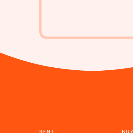
RENT
BU