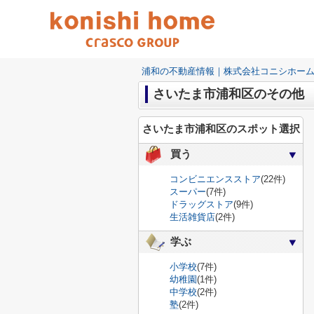
浦和の不動産情報｜株式会社コニシホー
さいたま市浦和区のその他
さいたま市浦和区のスポット選択
買う
コンビニエンスストア
(22件)
スーパー
(7件)
ドラッグストア
(9件)
生活雑貨店
(2件)
学ぶ
小学校
(7件)
幼稚園
(1件)
中学校
(2件)
塾
(2件)