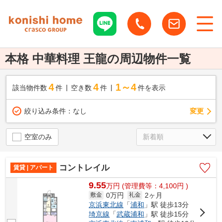
本格 中華料理 王龍の周辺物件一覧
4
4
1～4
該当物件数
件
空き数
件
件を表示
変更
絞り込み条件：
なし
空室のみ
コントレイル
賃貸 | アパート
9.55
万
円
(管理費等：4,100円 )
0万円
2ヶ月
敷金
礼金
京浜東北線
「
浦和
」駅 徒歩13分
埼京線
「
武蔵浦和
」駅 徒歩15分