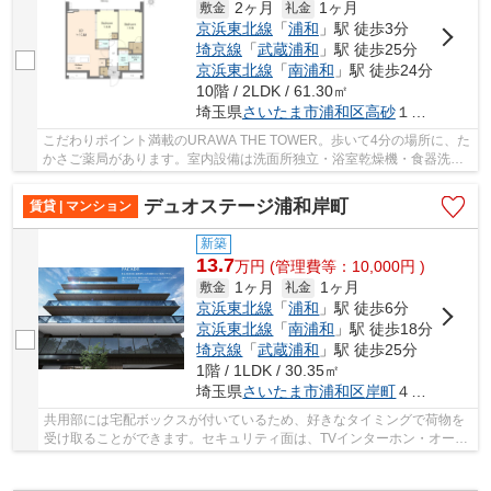
2ヶ月
1ヶ月
敷金
礼金
京浜東北線
「
浦和
」駅 徒歩3分
埼京線
「
武蔵浦和
」駅 徒歩25分
京浜東北線
「
南浦和
」駅 徒歩24分
10階 / 2LDK / 61.30㎡
埼玉県
さいたま市浦和区
高砂
１丁目１０-８
こだわりポイント満載のURAWA THE TOWER。歩いて4分の場所に、た
かさご薬局があります。室内設備は洗面所独立・浴室乾燥機・食器洗乾
燥機など大変充実しております。新しい土地で新し...
デュオステージ浦和岸町
賃貸 | マンション
新築
13.7
万
円
(管理費等：10,000円 )
1ヶ月
1ヶ月
敷金
礼金
京浜東北線
「
浦和
」駅 徒歩6分
京浜東北線
「
南浦和
」駅 徒歩18分
埼京線
「
武蔵浦和
」駅 徒歩25分
1階 / 1LDK / 30.35㎡
埼玉県
さいたま市浦和区
岸町
４丁目１０-６
共用部には宅配ボックスが付いているため、好きなタイミングで荷物を
受け取ることができます。セキュリティ面は、TVインターホン・オート
ロックなどを備え付けているので安心して暮ら...