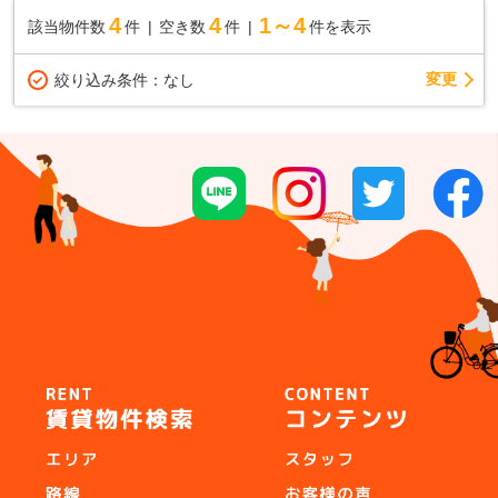
4
4
1～4
該当物件数
件
空き数
件
件を表示
変更
絞り込み条件：
なし