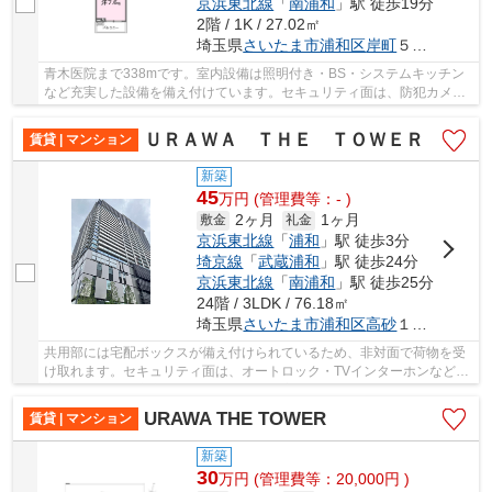
京浜東北線
「
南浦和
」駅 徒歩19分
2階 / 1K / 27.02㎡
埼玉県
さいたま市浦和区
岸町
５丁目２-５
青木医院まで338mです。室内設備は照明付き・BS・システムキッチン
など充実した設備を備え付けています。セキュリティ面は、防犯カメ
ラ・24時間緊急通報システムなどを備え付けている...
ＵＲＡＷＡ ＴＨＥ ＴＯＷＥＲ
賃貸 | マンション
新築
45
万
円
(管理費等：- )
2ヶ月
1ヶ月
敷金
礼金
京浜東北線
「
浦和
」駅 徒歩3分
埼京線
「
武蔵浦和
」駅 徒歩24分
京浜東北線
「
南浦和
」駅 徒歩25分
24階 / 3LDK / 76.18㎡
埼玉県
さいたま市浦和区
高砂
１丁目１０－８
共用部には宅配ボックスが備え付けられているため、非対面で荷物を受
け取れます。セキュリティ面は、オートロック・TVインターホンなど充
実しているので安心して生活できます。室内設...
URAWA THE TOWER
賃貸 | マンション
新築
30
万
円
(管理費等：20,000円 )