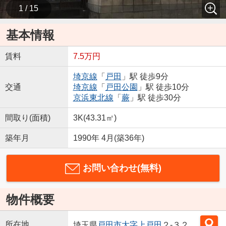
1 / 15
基本情報
賃料
7.5万円
埼京線
「
戸田
」駅 徒歩9分
交通
埼京線
「
戸田公園
」駅 徒歩10分
京浜東北線
「
蕨
」駅 徒歩30分
間取り(面積)
3K(43.31㎡)
築年月
1990年 4月(築36年)
お問い合わせ(無料)
物件概要
所在地
埼玉県
戸田市
大字上戸田
２-３２