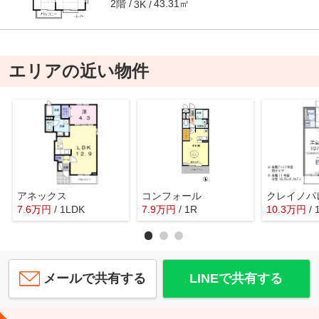
2階
43.31㎡
3K
エリアの近い物件
アネックス
コンフォール
7.6
万
円
/ 1LDK
7.9
万
円
/ 1R
10.3
万
円
/ 
メールで共有する
LINEで共有する