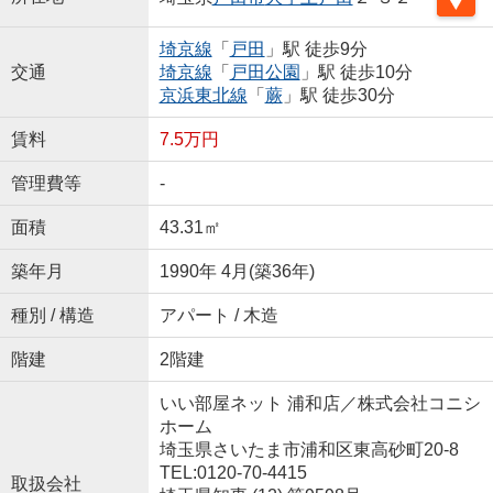
埼京線
「
戸田
」駅 徒歩9分
交通
埼京線
「
戸田公園
」駅 徒歩10分
京浜東北線
「
蕨
」駅 徒歩30分
賃料
7.5万円
管理費等
-
面積
43.31㎡
築年月
1990年 4月(築36年)
種別 / 構造
アパート / 木造
階建
2階建
いい部屋ネット 浦和店／株式会社コニシ
ホーム
埼玉県さいたま市浦和区東高砂町20-8
TEL:0120-70-4415
取扱会社