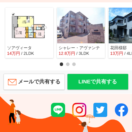
ソアヴィータ
シャレー・アヴァンテ
花田様邸
14
万
円
/ 2LDK
12.8
万
円
/ 3LDK
13
万
円
/ 4
メールで共有する
LINEで共有する