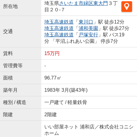
埼玉県
さいたま市緑区
東大門
３丁
所在地
目２０-７
埼玉高速鉄道
「
東川口
」駅 徒歩12分
埼玉高速鉄道
「
浦和美園
」駅 徒歩27分
交通
埼玉高速鉄道
「
戸塚安行
」駅 バス19
分 「平沼ふれあい公園」 停歩7分
賃料
15万円
管理費等
-
面積
96.77㎡
築年月
1983年 3月(築43年)
種別 / 構造
一戸建て / 軽量鉄骨
階建
2階建
いい部屋ネット 浦和店／株式会社コニシ
ホーム