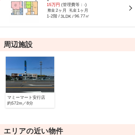
15万円
(管理費等：-)
2ヶ月
1ヶ月
敷金
礼金
1-2階
96.77㎡
3LDK
周辺施設
マミーマート安行店
約572m／8分
エリアの近い物件