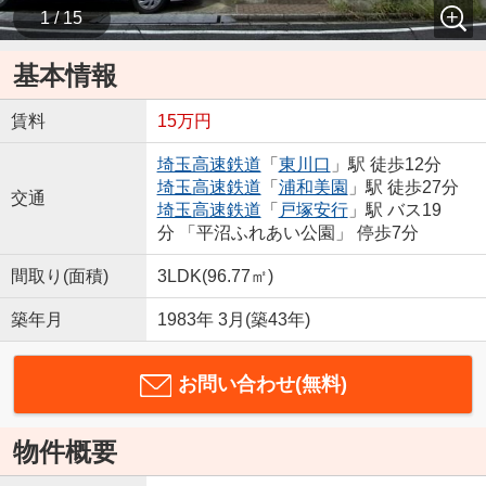
1 / 15
基本情報
賃料
15万円
埼玉高速鉄道
「
東川口
」駅 徒歩12分
埼玉高速鉄道
「
浦和美園
」駅 徒歩27分
交通
埼玉高速鉄道
「
戸塚安行
」駅 バス19
分 「平沼ふれあい公園」 停歩7分
間取り(面積)
3LDK(96.77㎡)
築年月
1983年 3月(築43年)
お問い合わせ(無料)
物件概要