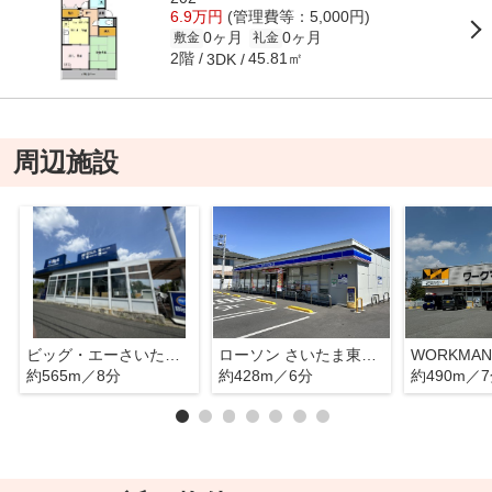
6.9万円
(管理費等：5,000円)
0ヶ月
0ヶ月
敷金
礼金
2階
45.81㎡
3DK
周辺施設
ビッグ・エーさいたま芝原店
ローソン さいたま東浦和七丁目店
約565m／8分
約428m／6分
約490m／