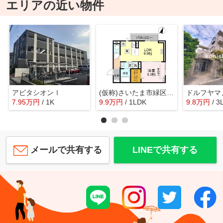
エリアの近い物件
アビタシオンⅠ
(仮称)さいたま市緑区浦和美園PJ
ドルフヤマ
7.95
万
円
/ 1K
9.9
万
円
/ 1LDK
9.8
万
円
/ 3
メールで共有する
LINEで共有する