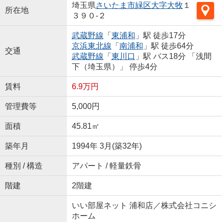
埼玉県
さいたま市緑区
大字大牧
１
所在地
３９０-２
武蔵野線
「
東浦和
」駅 徒歩17分
京浜東北線
「
南浦和
」駅 徒歩64分
交通
武蔵野線
「
東川口
」駅 バス18分 「浅間
下（埼玉県）」 停歩4分
賃料
6.9万円
管理費等
5,000円
面積
45.81㎡
築年月
1994年 3月(築32年)
種別 / 構造
アパート / 軽量鉄骨
階建
2階建
いい部屋ネット 浦和店／株式会社コニシ
ホーム