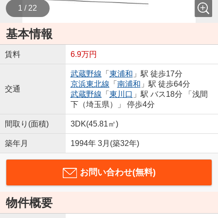
1 / 22
基本情報
賃料
6.9万円
武蔵野線
「
東浦和
」駅 徒歩17分
京浜東北線
「
南浦和
」駅 徒歩64分
交通
武蔵野線
「
東川口
」駅 バス18分 「浅間
下（埼玉県）」 停歩4分
間取り(面積)
3DK(45.81㎡)
築年月
1994年 3月(築32年)
お問い合わせ(無料)
物件概要