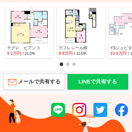
テグレ ビアンコ
ラフレシール桜
YSジュピ
9.1
万
円
/ 2LDK
8.8
万
円
/ 1LDK
10.6
万
円
/
メールで共有する
LINEで共有する