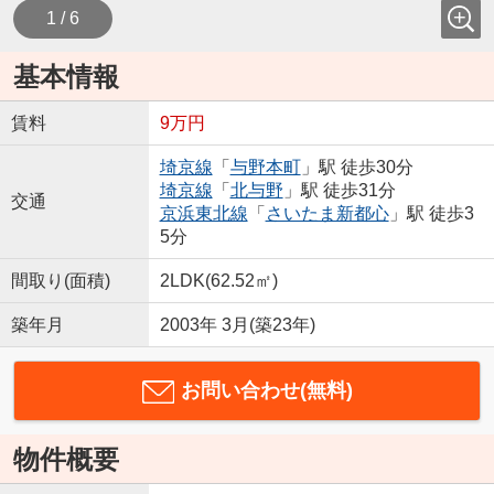
1 / 6
基本情報
賃料
9万円
埼京線
「
与野本町
」駅 徒歩30分
埼京線
「
北与野
」駅 徒歩31分
交通
京浜東北線
「
さいたま新都心
」駅 徒歩3
5分
間取り(面積)
2LDK(62.52㎡)
築年月
2003年 3月(築23年)
お問い合わせ(無料)
物件概要