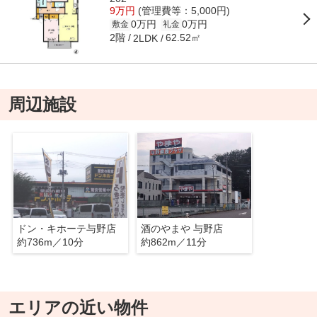
9万円
(管理費等：5,000円)
0万円
0万円
敷金
礼金
2階
62.52㎡
2LDK
周辺施設
ドン・キホーテ与野店
酒のやまや 与野店
約736m／10分
約862m／11分
エリアの近い物件