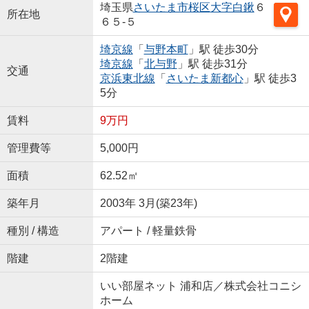
埼玉県
さいたま市桜区
大字白鍬
６
所在地
６５-５
埼京線
「
与野本町
」駅 徒歩30分
埼京線
「
北与野
」駅 徒歩31分
交通
京浜東北線
「
さいたま新都心
」駅 徒歩3
5分
賃料
9万円
管理費等
5,000円
面積
62.52㎡
築年月
2003年 3月(築23年)
種別 / 構造
アパート / 軽量鉄骨
階建
2階建
いい部屋ネット 浦和店／株式会社コニシ
ホーム