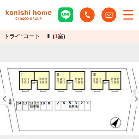
トライ･コート Ⅲ (
1
室)