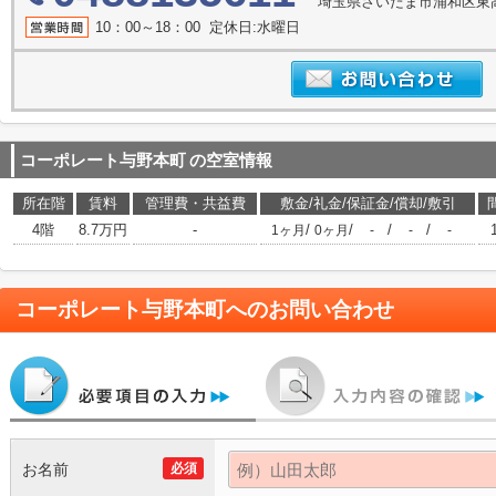
埼玉県さいたま市浦和区東高
10：00～18：00 定休日:水曜日
コーポレート与野本町
の空室情報
所在階
賃料
管理費・共益費
敷金/礼金/保証金/償却/敷引
4階
8.7万円
-
/
/
/
/
1ヶ月
0ヶ月
-
-
-
コーポレート与野本町
へのお問い合わせ
お名前
必須