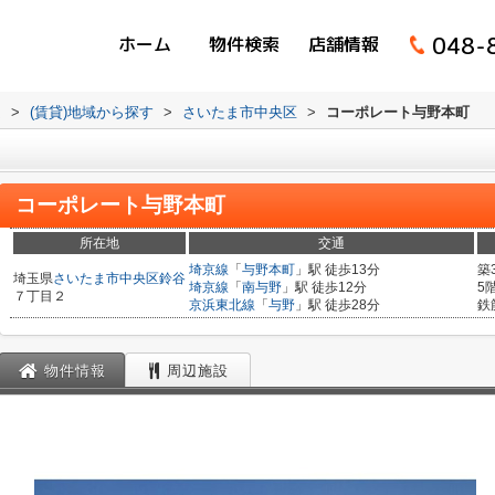
048-
ホーム
物件検索
店舗情報
ム
>
(賃貸)地域から探す
>
さいたま市中央区
>
コーポレート与野本町
コーポレート与野本町
所在地
交通
埼京線
「
与野本町
」駅 徒歩13分
築
埼玉県
さいたま市中央区
鈴谷
埼京線
「
南与野
」駅 徒歩12分
5
７丁目２
京浜東北線
「
与野
」駅 徒歩28分
鉄
物件情報
周辺施設