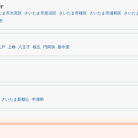
す
たま市大宮区
さいたま市見沼区
さいたま市桜区
さいたま市浦和区
さいた
市
大戸
上峰
八王子
桜丘
円阿弥
新中里
さいたま新都心
中浦和