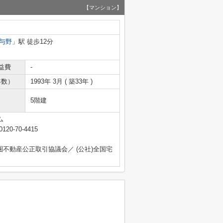
【マンション】
与野
」駅 徒歩12分
益費
-
年数）
1993年 3月 ( 築33年 )
5階建
ム
0120-70-4415
圏不動産公正取引協議会／ (公社)全国宅