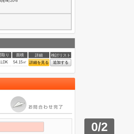
砂町20-8
間取り
面積
詳細
検討リスト
1LDK
54.15㎡
詳細を見る
追加する
0
/
2