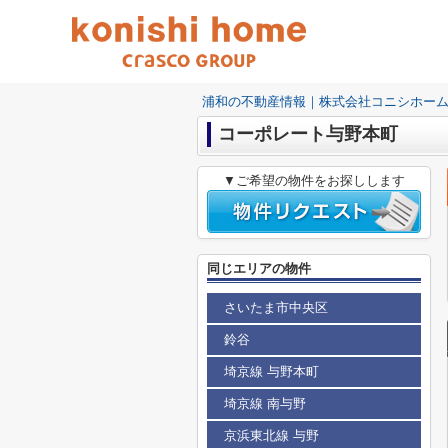
浦和の不動産情報｜株式会社コニシホー
コーポレート与野本町
▼ご希望の物件をお探しします
同じエリアの物件
さいたま市中央区
鈴谷
埼京線 与野本町
埼京線 南与野
京浜東北線 与野