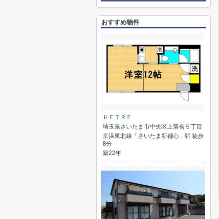
おすすめ物件
ＨＥＴＲＥ
埼玉県さいたま市中央区上落合５丁目
京浜東北線「さいたま新都心」駅 徒歩
8分
築22年