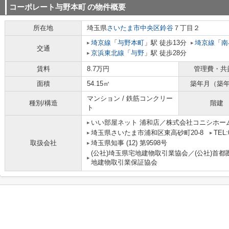
コーポレート与野本町
の物件概要
所在地
埼玉県
さいたま市中央区
鈴谷
７丁目２
埼京線
「
与野本町
」駅 徒歩13分
埼京線
「
南
交通
京浜東北線
「
与野
」駅 徒歩28分
賃料
8.7万円
管理費・共
面積
54.15㎡
築年月（築
マンション / 鉄筋コンクリー
種別/構造
階建
ト
いい部屋ネット 浦和店／株式会社コニシホー
埼玉県さいたま市浦和区東高砂町20-8
TEL:
取扱会社
埼玉県知事 (12) 第9598号
(公社)埼玉県宅地建物取引業協会／(公社)首都
地建物取引業保証協会