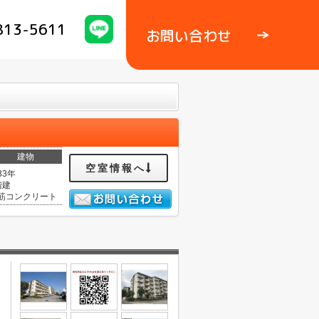
813-5611
お問い合わせ
建物
空室情報へ
33年
階建
筋コンクリート