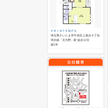
ＰＲＩＮＴＥＭＰＳ
埼玉県さいたま市中央区上落合６丁目
埼京線「北与野」駅 徒歩12分
築1年