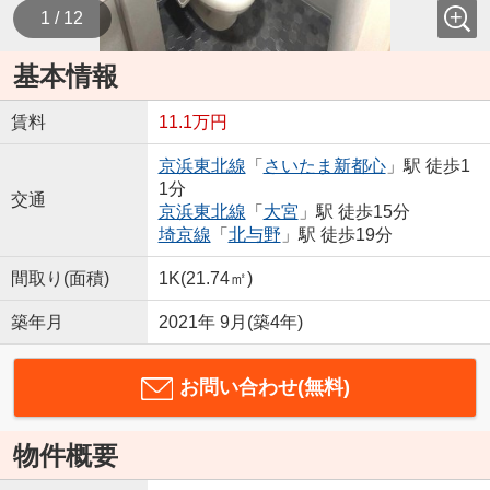
1 / 12
基本情報
賃料
11.1万円
京浜東北線
「
さいたま新都心
」駅 徒歩1
1分
交通
京浜東北線
「
大宮
」駅 徒歩15分
埼京線
「
北与野
」駅 徒歩19分
間取り(面積)
1K(21.74㎡)
築年月
2021年 9月(築4年)
お問い合わせ(無料)
物件概要