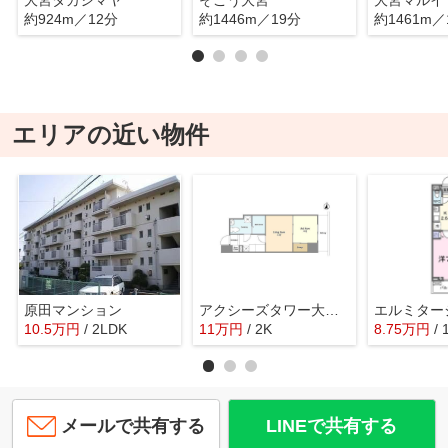
約924m／12分
約1446m／19分
約1461m／
エリアの近い物件
原田マンション
アクシーズタワー大門町
エルミター
10.5
万
円
/ 2LDK
11
万
円
/ 2K
8.75
万
円
/ 
メールで共有する
LINEで共有する