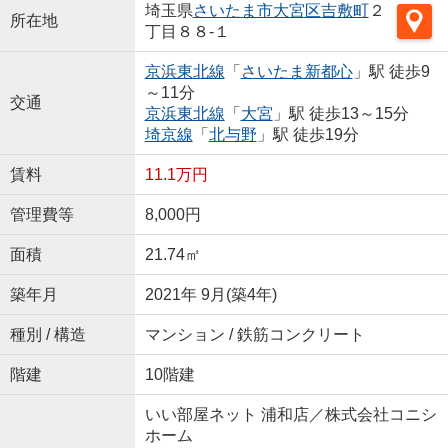
埼玉県
さいたま市大宮区
吉敷町
２
所在地
丁目８８-１
京浜東北線
「
さいたま新都心
」駅 徒歩9
～11分
交通
京浜東北線
「
大宮
」駅 徒歩13～15分
埼京線
「
北与野
」駅 徒歩19分
賃料
11.1万円
管理費等
8,000円
面積
21.74㎡
築年月
2021年 9月(築4年)
種別 / 構造
マンション / 鉄筋コンクリート
階建
10階建
いい部屋ネット 浦和店／株式会社コニシ
ホーム