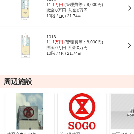
11.1万円
(管理費等：8,000円)
0万円
0万円
敷金
礼金
10階
21.74㎡
1K
1013
11.1万円
(管理費等：8,000円)
0万円
0万円
敷金
礼金
10階
21.74㎡
1K
周辺施設
大宮タカシマヤ
そごう大宮
大宮マルイ