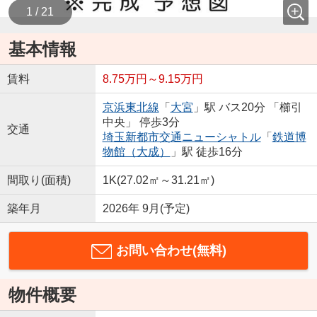
1 / 21
基本情報
賃料
8.75万円～9.15万円
京浜東北線
「
大宮
」駅 バス20分 「櫛引
中央」 停歩3分
交通
埼玉新都市交通ニューシャトル
「
鉄道博
物館（大成）
」駅 徒歩16分
間取り(面積)
1K(27.02㎡～31.21㎡)
築年月
2026年 9月(予定)
お問い合わせ(無料)
物件概要