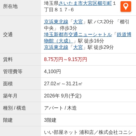
埼玉県
さいたま市大宮区
櫛引町
１
所在地
丁目８１７-６
京浜東北線
「
大宮
」駅 バス20分 「櫛引
中央」 停歩3分
交通
埼玉新都市交通ニューシャトル
「
鉄道博
物館（大成）
」駅 徒歩16分
京浜東北線
「
大宮
」駅 徒歩29分
賃料
8.75万円～9.15万円
管理費等
4,100円
面積
27.02㎡～31.21㎡
築年月
2026年 9月(予定)
種別 / 構造
アパート / 木造
階建
3階建
いい部屋ネット 浦和店／株式会社コニシ