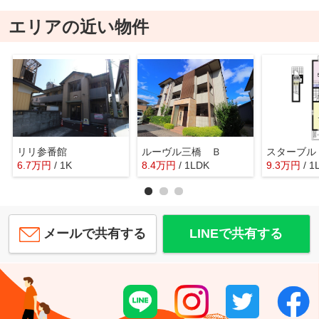
エリアの近い物件
リリ参番館
ルーヴル三橋 Ｂ
スターブル
6.7
万
円
/ 1K
8.4
万
円
/ 1LDK
9.3
万
円
/ 1
メールで共有する
LINEで共有する