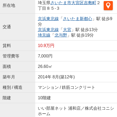
埼玉県
さいたま市大宮区
吉敷町
２
所在地
丁目８５-３
京浜東北線
「
さいたま新都心
」駅 徒歩9
分
交通
京浜東北線
「
大宮
」駅 徒歩13分
埼京線
「
北与野
」駅 徒歩19分
賃料
10.9万円
管理費等
7,000円
面積
26.60㎡
築年月
2014年 8月(築12年)
種別 / 構造
マンション / 鉄筋コンクリート
階建
10階建
いい部屋ネット 浦和店／株式会社コニシ
ホーム