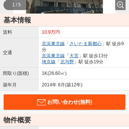
1 / 5
基本情報
賃料
10.9万円
京浜東北線
「
さいたま新都心
」駅 徒歩9
分
交通
京浜東北線
「
大宮
」駅 徒歩13分
埼京線
「
北与野
」駅 徒歩19分
間取り(面積)
1K(26.60㎡)
築年月
2014年 8月(築12年)
お問い合わせ(無料)
物件概要