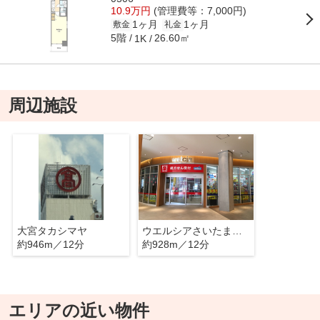
10.9万円
(管理費等：7,000円)
1ヶ月
1ヶ月
敷金
礼金
5階
26.60㎡
1K
周辺施設
大宮タカシマヤ
ウエルシアさいたま新都心けやきひろば店
約946m／12分
約928m／12分
エリアの近い物件