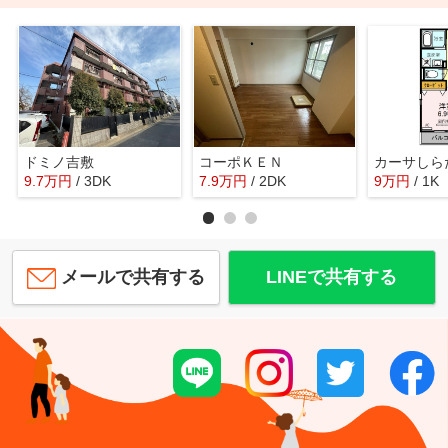
ドミノ吉敷
コーポＫＥＮ
カーサしら
9.7
万
円
/ 3DK
7.9
万
円
/ 2DK
9
万
円
/ 1K
メールで共有する
LINEで共有する