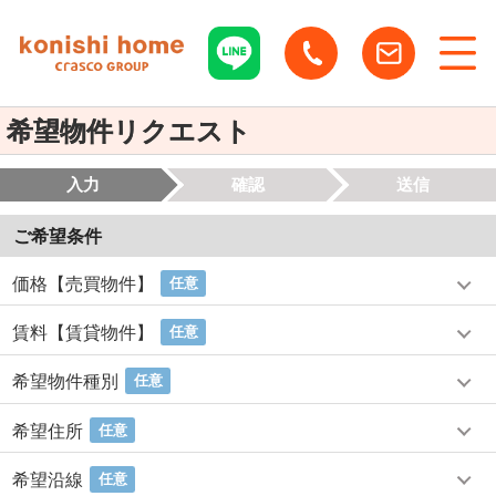
希望物件リクエスト
入力
確認
送信
ご希望条件
価格【売買物件】
任意
賃料【賃貸物件】
任意
希望物件種別
任意
希望住所
任意
希望沿線
任意