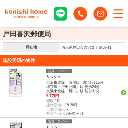
戸田喜沢郵便局
所在地
埼玉県戸田市喜沢２丁目39-11
施設周辺の物件
賃貸｜アパート
リッシュ
京浜東北線「西川口」駅 徒歩15分
埼京線「戸田公園」駅 徒歩24分
京浜東北線「川口」駅 徒歩31分
9.7万円
間取:
1K
建物面積:
- / 8.20坪
土地面積:
- / -
敷金/礼金:
0万円/1ヶ月
賃貸｜アパート
リッシュ