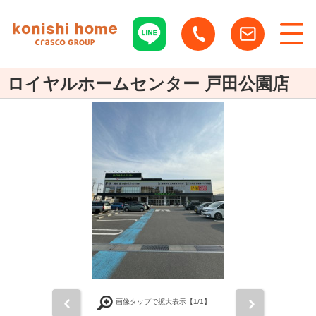
ロイヤルホームセンター 戸田公園店
前
次
画像タップで拡大表示【
1
/1】