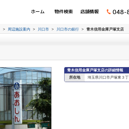
048-
ホーム
物件検索
店舗情報
ム
>
周辺施設案内
>
川口市
>
川口市の銀行
>
青木信用金庫戸塚支店
青木信用金庫戸塚支店の詳細情報
所在地
埼玉県川口市戸塚東３丁目