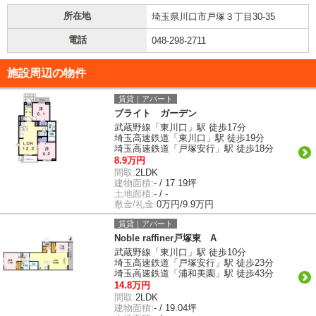
所在地
埼玉県川口市戸塚３丁目30-35
電話
048-298-2711
施設周辺の物件
賃貸｜アパート
ブライト ガーデン
武蔵野線「東川口」駅 徒歩17分
埼玉高速鉄道「東川口」駅 徒歩19分
埼玉高速鉄道「戸塚安行」駅 徒歩18分
8.9万円
間取:
2LDK
建物面積:
- / 17.19坪
土地面積:
- / -
敷金/礼金:
0万円/9.9万円
賃貸｜アパート
Noble raffiner戸塚東 A
武蔵野線「東川口」駅 徒歩10分
埼玉高速鉄道「戸塚安行」駅 徒歩23分
埼玉高速鉄道「浦和美園」駅 徒歩43分
14.8万円
間取:
2LDK
建物面積:
- / 19.04坪