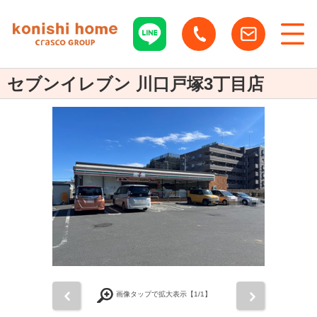
セブンイレブン 川口戸塚3丁目店
前
次
画像タップで拡大表示【
1
/1】