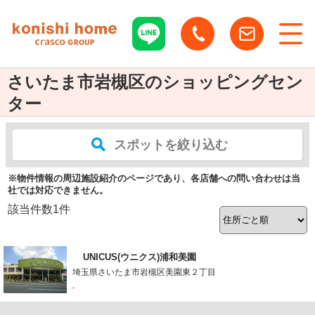
さいたま市岩槻区のショッピングセン
ター
スポットを絞り込む
※物件情報の周辺施設紹介のページであり、各店舗への問い合わせは当
社では対応できません。
該当件数
1
件
UNICUS(ウニクス)浦和美園
埼玉県さいたま市岩槻区美園東２丁目
-